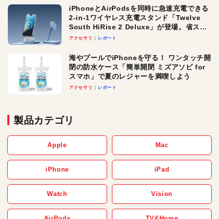
iPhoneとAirPodsを同時に急速充電できる
2-in-1ワイヤレス充電スタンド「Twelve
South HiRise 2 Deluxe」が登場。省スペ
ースでおしゃれに充電したい人にオスス
アクセサリ
レポート
メ！
海やプールでiPhoneを守る！ ワンタッチ開
閉の防水ケース「簡単開閉 ミズアソビ for
スマホ」で夏のレジャーを満喫しよう
アクセサリ
レポート
製品カテゴリ
Apple
Mac
iPhone
iPad
Watch
Vision
AirPods
TV&Home