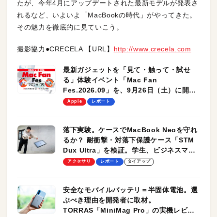
たが、今年4月にアップデートされた最新モデルが発表さ
れるなど、いよいよ「MacBookの時代」がやってきた。
その魅力を徹底的に見ていこう。
撮影協力●CRECELA 【URL】
http://www.crecela.com
最新ガジェットを「見て・触って・試せ
る」体験イベント「Mac Fan
Fes.2026.09」を、9月26日（土）に開催
します！
Apple
レポート
落下実験。ケースでMacBook Neoを守れ
るか？ 耐衝撃・対落下保護ケース「STM
Dux Ultra」を検証。学生、ビジネスマン
のモバイルユースに最適！
アクセサリ
レポート
タイアップ
安全なモバイルバッテリ＝半固体電池。選
ぶべき理由を開発者に取材。
TORRAS「MiniMag Pro」の実機レビュ