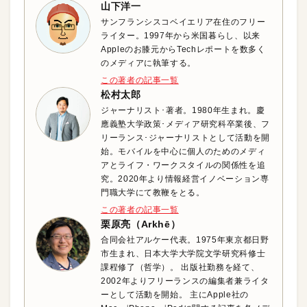
山下洋一
サンフランシスコベイエリア在住のフリー
ライター。1997年から米国暮らし、以来
Appleのお膝元からTechレポートを数多く
のメディアに執筆する。
この著者の記事一覧
松村太郎
ジャーナリスト･著者。1980年生まれ。慶
應義塾大学政策･メディア研究科卒業後、フ
リーランス･ジャーナリストとして活動を開
始。モバイルを中心に個人のためのメディ
アとライフ・ワークスタイルの関係性を追
究。2020年より情報経営イノベーション専
門職大学にて教鞭をとる。
この著者の記事一覧
栗原亮（Arkhē）
合同会社アルケー代表。1975年東京都日野
市生まれ、日本大学大学院文学研究科修士
課程修了（哲学）。 出版社勤務を経て、
2002年よりフリーランスの編集者兼ライタ
ーとして活動を開始。 主にApple社の