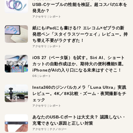
USB-Cケーブルの性能を検証。超コスパの1本を
発見か？
アクセサリ
レポート
紙にもiPadにも書ける!? エレコム×ゼブラの新
発想ペン「スタイラスツーウェイ」レビュー。持
ち替え不要がラクすぎた！
アクセサリ
レポート
iOS 27（ベータ版）を試す。Siri AI、ショート
カットの自動作成ほか、期待大の便利機能5選。
iPhoneがAIの入り口になる未来はすぐそこ！
OS
レポート
Insta360のジンバルカメラ「Luna Ultra」実践
レビュー。4K／8K比較・ズーム・夜間撮影をチ
ェック
アクセサリ
レポート
あなたのUSB-Cポートは大丈夫？ 認識しない・
充電できない原因と正しい対策
アクセサリ
テクノロジー