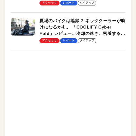
ーも
アクセサリ
レポート
タイアップ
夏場のバイクは地獄？ ネッククーラーが助
けになるかも。 「COOLiFY Cyber
Fold」レビュー。冷却の速さ、密着する冷
却プレート、シンプルな操作性がグッド！
アクセサリ
レポート
タイアップ