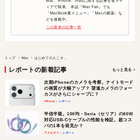
Mac、iPhone、iPadに関する記事を各メデ
ィアで執筆。 本誌『Mac Fan』でも
「MacBook裏メニュー」「Macの媚薬」な
どを連載中。
この著者の記事一覧
トップ
Mac
はじめての人こそMacBook
レポートの新着記事
もっと見る
次期iPhoneのカメラを考察。ナイトモード
の画質が大幅アップ？ 望遠カメラのフォー
カスがさらにシャープに？
iPhone
レポート
半信半疑。100均・Seria（セリア）の60W
対応USB-Cケーブルの性能を検証。超コス
パの1本を発見か？
アクセサリ
レポート