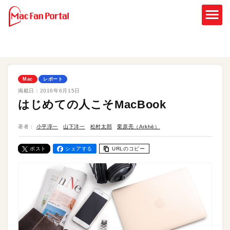
Mac
レポート
掲載日：
2016年6月15日
はじめての人こそMacBook
著者：
小平淳一
山下洋一
松村太郎
栗原亮（Arkhē）
ポスト
シェアする
URLのコピー