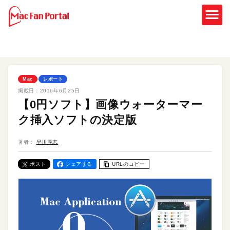
Mac
レポート
掲載日：
2016年6月25日
【0円ソフト】画像ウォーターマー
ク挿入ソフトの決定版
著者：
早川厚志
ポスト
シェアする
URLのコピー