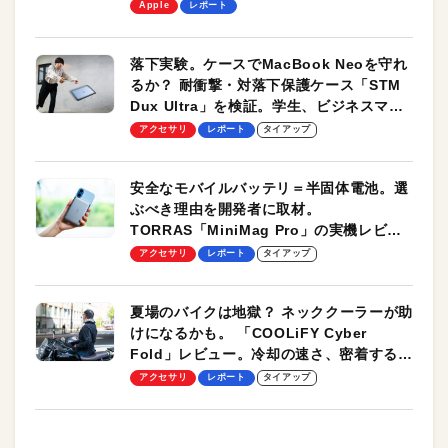
します！
Apple
レポート
落下実験。ケースでMacBook Neoを守れ
るか？ 耐衝撃・対落下保護ケース「STM
Dux Ultra」を検証。学生、ビジネスマン
のモバイルユースに最適！
アクセサリ
レポート
タイアップ
安全なモバイルバッテリ＝半固体電池。選
ぶべき理由を開発者に取材。
TORRAS「MiniMag Pro」の実機レビュ
ーも
アクセサリ
レポート
タイアップ
夏場のバイクは地獄？ ネッククーラーが助
けになるかも。 「COOLiFY Cyber
Fold」レビュー。冷却の速さ、密着する冷
却プレート、シンプルな操作性がグッド！
アクセサリ
レポート
タイアップ