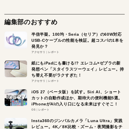
編集部のおすすめ
半信半疑。100均・Seria（セリア）の60W対応
USB-Cケーブルの性能を検証。超コスパの1本を
発見か？
アクセサリ
レポート
紙にもiPadにも書ける!? エレコム×ゼブラの新
発想ペン「スタイラスツーウェイ」レビュー。持
ち替え不要がラクすぎた！
アクセサリ
レポート
iOS 27（ベータ版）を試す。Siri AI、ショート
カットの自動作成ほか、期待大の便利機能5選。
iPhoneがAIの入り口になる未来はすぐそこ！
OS
レポート
Insta360のジンバルカメラ「Luna Ultra」実践
レビュー。4K／8K比較・ズーム・夜間撮影をチ