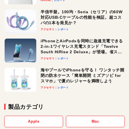
iPhone
レポート
半信半疑。100均・Seria（セリア）の60W
対応USB-Cケーブルの性能を検証。超コス
パの1本を発見か？
アクセサリ
レポート
iPhoneとAirPodsを同時に急速充電できる
2-in-1ワイヤレス充電スタンド「Twelve
South HiRise 2 Deluxe」が登場。省スペ
ースでおしゃれに充電したい人にオスス
アクセサリ
レポート
メ！
海やプールでiPhoneを守る！ ワンタッチ開
閉の防水ケース「簡単開閉 ミズアソビ for
スマホ」で夏のレジャーを満喫しよう
アクセサリ
レポート
製品カテゴリ
Apple
Mac