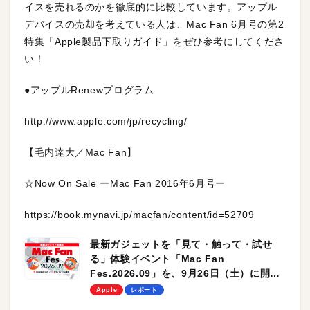
イスを売れるのかを徹底的に比較しています。アップル
デバイスの売却を考えている人は、Mac Fan 6月号の第2
特集「Apple製品下取りガイド」をぜひ参考にしてくださ
い！
●アップルRenewプログラム
http://www.apple.com/jp/recycling/
【毛内達大／Mac Fan】
☆Now On Sale ーMac Fan 2016年6月号ー
https://book.mynavi.jp/macfan/content/id=52709
最新ガジェットを「見て・触って・試せ
る」体験イベント「Mac Fan
Fes.2026.09」を、9月26日（土）に開催
します！
Apple
レポート