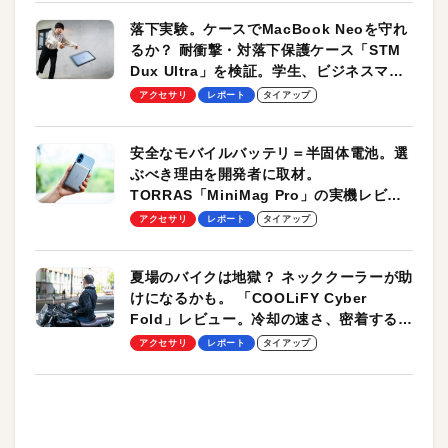
落下実験。ケースでMacBook Neoを守れ
るか？ 耐衝撃・対落下保護ケース「STM
Dux Ultra」を検証。学生、ビジネスマン
のモバイルユースに最適！
アクセサリ
レポート
タイアップ
安全なモバイルバッテリ＝半固体電池。選
ぶべき理由を開発者に取材。
TORRAS「MiniMag Pro」の実機レビュ
ーも
アクセサリ
レポート
タイアップ
夏場のバイクは地獄？ ネッククーラーが助
けになるかも。 「COOLiFY Cyber
Fold」レビュー。冷却の速さ、密着する冷
却プレート、シンプルな操作性がグッド！
アクセサリ
レポート
タイアップ