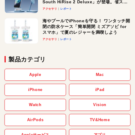
South HiRise 2 Deluxe」が登場。省スペ
ースでおしゃれに充電したい人にオスス
アクセサリ
レポート
メ！
海やプールでiPhoneを守る！ ワンタッチ開
閉の防水ケース「簡単開閉 ミズアソビ for
スマホ」で夏のレジャーを満喫しよう
アクセサリ
レポート
製品カテゴリ
Apple
Mac
iPhone
iPad
Watch
Vision
AirPods
TV&Home
Appleサービス
アプリ