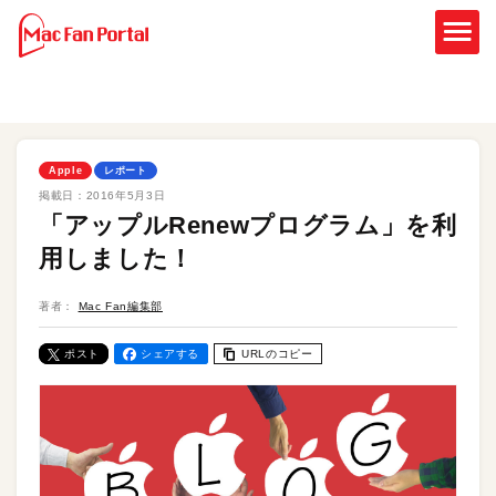
Apple
レポート
掲載日：
2016年5月3日
「アップルRenewプログラム」を利
用しました！
著者：
Mac Fan編集部
ポスト
シェアする
URLのコピー