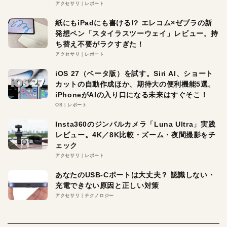
アクセサリ
レポート
紙にもiPadにも書ける!? エレコム×ゼブラの新
発想ペン「スタイラスツーウェイ」レビュー。持
ち替え不要がラクすぎた！
アクセサリ
レポート
iOS 27（ベータ版）を試す。Siri AI、ショート
カットの自動作成ほか、期待大の便利機能5選。
iPhoneがAIの入り口になる未来はすぐそこ！
OS
レポート
Insta360のジンバルカメラ「Luna Ultra」実践
レビュー。4K／8K比較・ズーム・夜間撮影をチ
ェック
アクセサリ
レポート
あなたのUSB-Cポートは大丈夫？ 認識しない・
充電できない原因と正しい対策
アクセサリ
テクノロジー