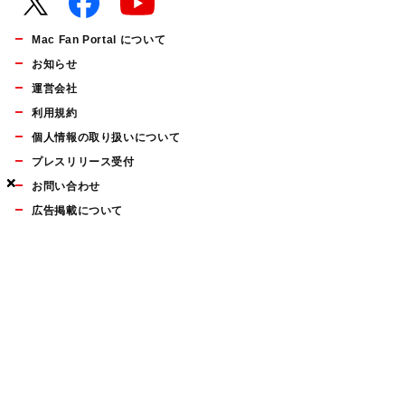
Mac Fan Portal について
お知らせ
運営会社
利用規約
個人情報の取り扱いについて
プレスリリース受付
×
×
×
お問い合わせ
広告掲載について
マイナビBOOKS
Mac Fan Portalの人気記事ランキングやおすすめ記事、編集部
員によるコラムなどをまとめたメールマガジンを毎週金曜日に
配信します。お気軽にご登録ください。
Mac Fan メールマガジン