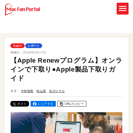
Apple
レポート
掲載日：
2016年5月17日
【Apple Renewプログラム】オンラ
インで下取り●Apple製品下取りガ
イド
著者：
中村朝美
松山茂
氷川りそな
ポスト
シェアする
URLのコピー