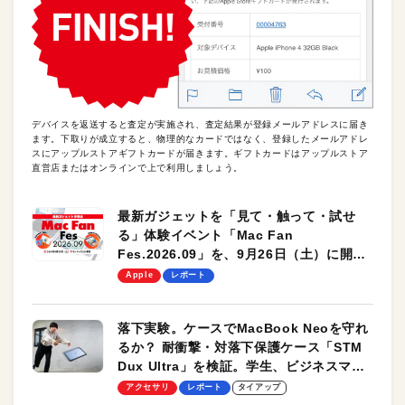
デバイスを返送すると査定が実施され、査定結果が登録メールアドレスに届き
ます。下取りが成立すると、物理的なカードではなく、登録したメールアドレ
スにアップルストアギフトカードが届きます。ギフトカードはアップルストア
直営店またはオンラインで上で利用しましょう。
最新ガジェットを「見て・触って・試せ
る」体験イベント「Mac Fan
Fes.2026.09」を、9月26日（土）に開催
します！
Apple
レポート
落下実験。ケースでMacBook Neoを守れ
るか？ 耐衝撃・対落下保護ケース「STM
Dux Ultra」を検証。学生、ビジネスマン
のモバイルユースに最適！
アクセサリ
レポート
タイアップ