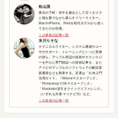
松山茂
東京の下町・谷中を拠点として日々カメラ
と猫を愛でながら暮らすフリーライター。
MacやiPhone、iPadを初代モデルから使っ
てきたのが自慢。
この著者の記事一覧
氷川りそな
テクニカルライター。システム構築やユー
ザのサポート、トレーニングといった実務
の傍ら、アップル周辺の技術やテクノロジ
ーを中心に専門雑誌への技術記事を、また
アドビやアップルのソフトウェアの解説実
践書籍なども執筆する。近著は「iLife入門
活用ガイド」「iMovieマスターブック」
「Photoshop CS6マスターブック」
「Illustrator逆引きクイックリファレンス」
（いずれも共著:マイナビ刊）など。
この著者の記事一覧