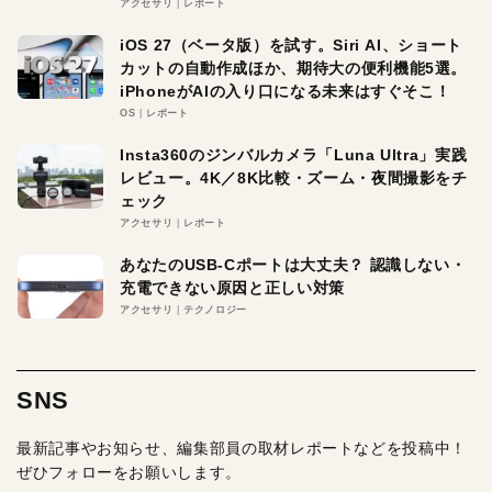
アクセサリ
レポート
iOS 27（ベータ版）を試す。Siri AI、ショート
カットの自動作成ほか、期待大の便利機能5選。
iPhoneがAIの入り口になる未来はすぐそこ！
OS
レポート
Insta360のジンバルカメラ「Luna Ultra」実践
レビュー。4K／8K比較・ズーム・夜間撮影をチ
ェック
アクセサリ
レポート
あなたのUSB-Cポートは大丈夫？ 認識しない・
充電できない原因と正しい対策
アクセサリ
テクノロジー
SNS
最新記事やお知らせ、編集部員の取材レポートなどを投稿中！
ぜひフォローをお願いします。