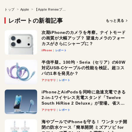
トップ
Apple
【Apple Renewプログラム】オンラインで下取り●Apple製品下取りガイド
レポートの新着記事
もっと見る
次期iPhoneのカメラを考察。ナイトモード
の画質が大幅アップ？ 望遠カメラのフォー
カスがさらにシャープに？
iPhone
レポート
半信半疑。100均・Seria（セリア）の60W
対応USB-Cケーブルの性能を検証。超コス
パの1本を発見か？
アクセサリ
レポート
iPhoneとAirPodsを同時に急速充電できる
2-in-1ワイヤレス充電スタンド「Twelve
South HiRise 2 Deluxe」が登場。省スペ
ースでおしゃれに充電したい人にオスス
アクセサリ
レポート
メ！
海やプールでiPhoneを守る！ ワンタッチ開
閉の防水ケース「簡単開閉 ミズアソビ for