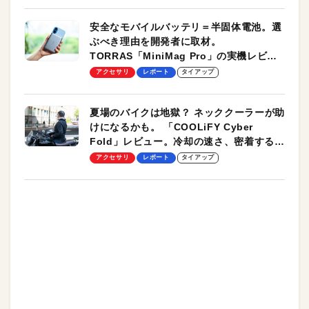
安全なモバイルバッテリ＝半固体電池。選
ぶべき理由を開発者に取材。
TORRAS「MiniMag Pro」の実機レビュ
ーも
アクセサリ
レポート
タイアップ
夏場のバイクは地獄？ ネッククーラーが助
けになるかも。 「COOLiFY Cyber
Fold」レビュー。冷却の速さ、密着する冷
却プレート、シンプルな操作性がグッド！
アクセサリ
レポート
タイアップ