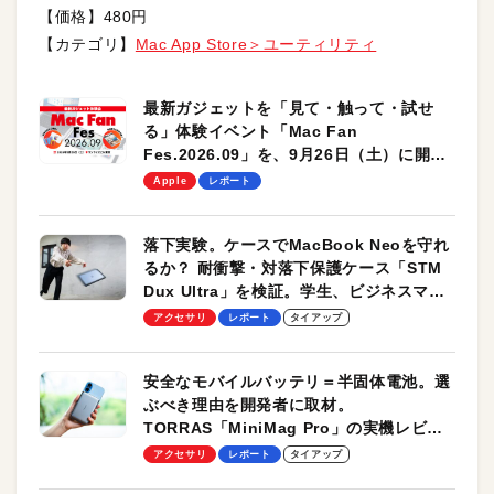
【価格】480円
【カテゴリ】
Mac App Store＞ユーティリティ
最新ガジェットを「見て・触って・試せ
る」体験イベント「Mac Fan
Fes.2026.09」を、9月26日（土）に開催
します！
Apple
レポート
落下実験。ケースでMacBook Neoを守れ
るか？ 耐衝撃・対落下保護ケース「STM
Dux Ultra」を検証。学生、ビジネスマン
のモバイルユースに最適！
アクセサリ
レポート
タイアップ
安全なモバイルバッテリ＝半固体電池。選
ぶべき理由を開発者に取材。
TORRAS「MiniMag Pro」の実機レビュ
ーも
アクセサリ
レポート
タイアップ