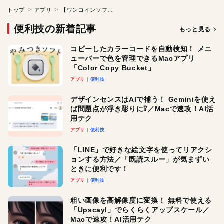
トップ
アプリ
【ワンコインソフト】もうメニューバーも必要ないかも？
便利技の新着記事
もっと見る
コピーしたカラーコードを自動検知！ メニ
ューバーで色を管理できるMacアプリ
「Color Copy Bucket」
アプリ
便利技
デザインセンスはAIで補う！ Geminiを使え
ば問題点が浮き彫りに⁉︎／Macで速攻！AI活
用テク
アプリ
便利技
「LINE」で好きな絵文字を使ってリアクシ
ョンする方法／「既読スルー」が気まずい
ときに便利です！
アプリ
便利技
粗い画像を高解像度に変換！ 無料で使える
「Upscayl」でらくらくアップスケール／
Macで速攻！AI活用テク