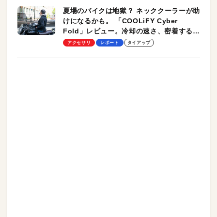
夏場のバイクは地獄？ ネッククーラーが助
けになるかも。 「COOLiFY Cyber
Fold」レビュー。冷却の速さ、密着する冷
却プレート、シンプルな操作性がグッド！
アクセサリ
レポート
タイアップ