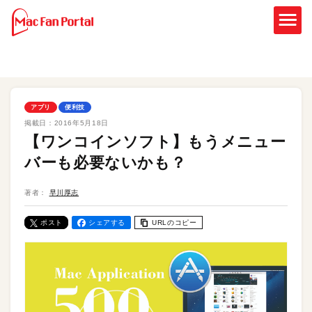
アプリ
便利技
掲載日：
2016年5月18日
【ワンコインソフト】もうメニュー
バーも必要ないかも？
著者：
早川厚志
ポスト
シェアする
URLのコピー