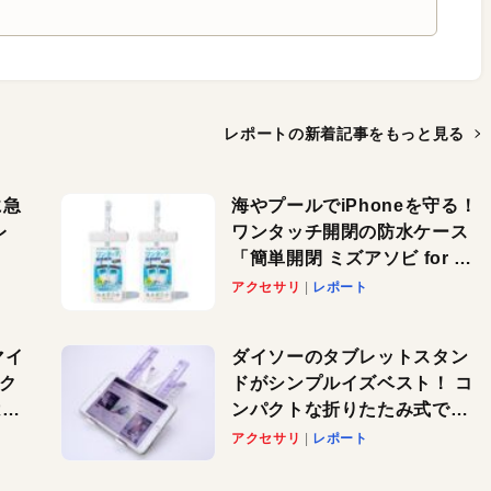
レポートの新着記事を
もっと見る
に急
海やプールでiPhoneを守る！
レ
ワンタッチ開閉の防水ケース
「簡単開閉 ミズアソビ for ス
」が
マホ」で夏のレジャーを満喫
アクセサリ
レポート
れ
しよう
！
マイ
ダイソーのタブレットスタン
パク
ドがシンプルイズベスト！ コ
AI
ンパクトな折りたたみ式でノ
も
ートパソコンにも対応。カラ
アクセサリ
レポート
バリ4つで選べる楽しさも