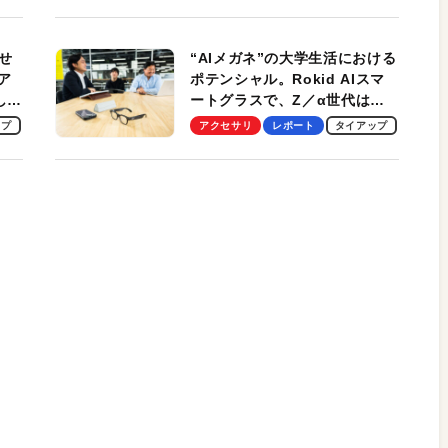
性がグッド！
せ
“AIメガネ”の大学生活における
ア
ポテンシャル。Rokid AIスマ
試して
ートグラスで、Z／α世代は何
のス
を見る？ 現役学生起業家、そ
ップ
アクセサリ
レポート
タイアップ
して教授による体験会レポート
【PR】