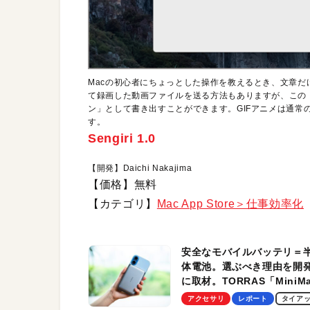
Macの初心者にちょっとした操作を教えるとき、文章
て録画した動画ファイルを送る方法もありますが、この「S
ン」として書き出すことができます。GIFアニメは通常
す。
Sengiri 1.0
【開発】Daichi Nakajima
【価格】無料
【カテゴリ】
Mac App Store＞仕事効率化
安全なモバイルバッテリ＝
体電池。選ぶべき理由を開
に取材。TORRAS「MiniM
Pro」の実機レビューも
アクセサリ
レポート
タイア