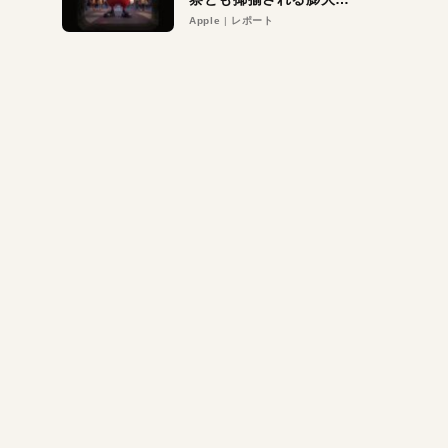
異議申し立て。対象は非
Apple
レポート
営利団体や公益団体も。
Appleロゴを“過剰”に守
る理由とは