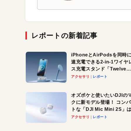
レポートの新着記事
iPhoneとAirPodsを同時
速充電できる2-in-1ワイヤ
ス充電スタンド「Twelve
South HiRise 2 Deluxe
アクセサリ
レポート
登場。省スペースでおしゃ
に充電したい人にオススメ
オズポケと使いたいDJIの
クに新モデル登場！ コン
トな「DJI Mic Mini 2S」は
ノイキャンも搭載。屋外で
アクセサリ
レポート
快適に！