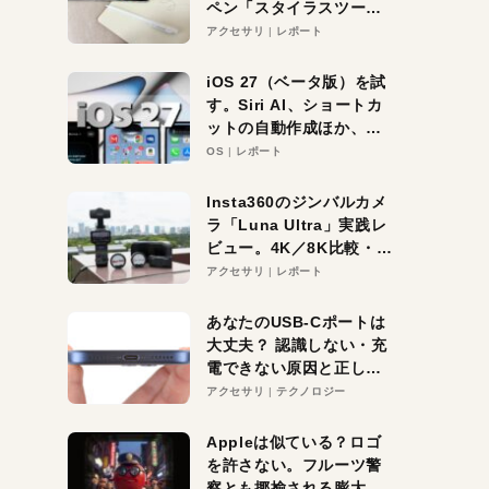
ペン「スタイラスツーウ
ェイ」レビュー。持ち替
アクセサリ
レポート
え不要がラクすぎた！
iOS 27（ベータ版）を試
す。Siri AI、ショートカ
ットの自動作成ほか、期
待大の便利機能5選。
OS
レポート
iPhoneがAIの入り口にな
る未来はすぐそこ！
Insta360のジンバルカメ
ラ「Luna Ultra」実践レ
ビュー。4K／8K比較・ズ
ーム・夜間撮影をチェッ
アクセサリ
レポート
ク
あなたのUSB-Cポートは
大丈夫？ 認識しない・充
電できない原因と正しい
対策
アクセサリ
テクノロジー
Appleは似ている？ロゴ
を許さない。フルーツ警
察とも揶揄される膨大な