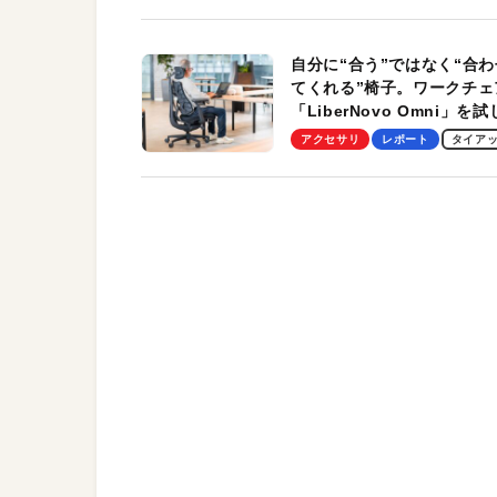
自分に“合う”ではなく“合わ
てくれる”椅子。ワークチェ
「LiberNovo Omni」を
わかったその魅力。まさか
アクセサリ
レポート
タイア
トレッチ機能も搭載