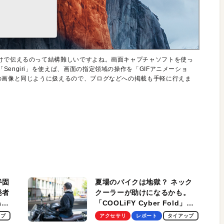
だけで伝えるのって結構難しいですよね。画面キャプチャソフトを使っ
engiri」を使えば、画面の指定領域の操作を「GIFアニメーショ
の画像と同じように扱えるので、ブログなどへの掲載も手軽に行えま
半固
夏場のバイクは地獄？ ネック
発者
クーラーが助けになるかも。
ag
「COOLiFY Cyber Fold」レ
ビュー。冷却の速さ、密着する
ップ
アクセサリ
レポート
タイアップ
冷却プレート、シンプルな操作