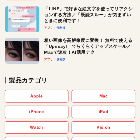
「LINE」で好きな絵文字を使ってリアクシ
ョンする方法／「既読スルー」が気まずい
ときに便利です！
アプリ
便利技
粗い画像を高解像度に変換！ 無料で使える
「Upscayl」でらくらくアップスケール／
Macで速攻！AI活用テク
アプリ
便利技
製品カテゴリ
Apple
Mac
iPhone
iPad
Watch
Vision