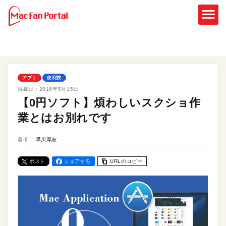
アプリ
便利技
掲載日：
2016年5月15日
【0円ソフト】煩わしいスクショ作
業とはお別れです
著者：
早川厚志
ポスト
シェアする
URLのコピー