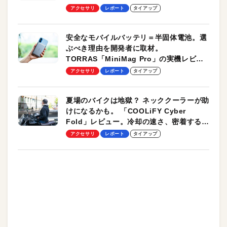
のモバイルユースに最適！
アクセサリ
レポート
タイアップ
安全なモバイルバッテリ＝半固体電池。選
ぶべき理由を開発者に取材。
TORRAS「MiniMag Pro」の実機レビュ
ーも
アクセサリ
レポート
タイアップ
夏場のバイクは地獄？ ネッククーラーが助
けになるかも。 「COOLiFY Cyber
Fold」レビュー。冷却の速さ、密着する冷
却プレート、シンプルな操作性がグッド！
アクセサリ
レポート
タイアップ