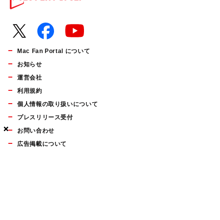
Mac Fan Portal について
お知らせ
運営会社
利用規約
個人情報の取り扱いについて
プレスリリース受付
×
×
×
お問い合わせ
広告掲載について
マイナビBOOKS
Mac Fan Portalの人気記事ランキングやおすすめ記事、編集部
員によるコラムなどをまとめたメールマガジンを毎週金曜日に
配信します。お気軽にご登録ください。