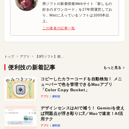
用ソフトの新着情報Webサイト「新しもの
好きのダウンロード」を27年間運営してお
り、Macに入っているソフトは1000本以
上。
この著者の記事一覧
トップ
アプリ
【0円ソフト】煩わしいスクショ作業とはお別れです
便利技の新着記事
もっと見る
コピーしたカラーコードを自動検知！ メニ
ューバーで色を管理できるMacアプリ
「Color Copy Bucket」
アプリ
便利技
デザインセンスはAIで補う！ Geminiを使え
ば問題点が浮き彫りに⁉︎／Macで速攻！AI活
用テク
アプリ
便利技