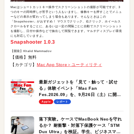
Macはショートカットキー操作でスクリーンショットの撮影が可能ですが、3
つのキーの同時押しが苦手という人もいますし、修飾キーを押すことでメニュ
ーなどの表示が変わってしまう場合もあります。そんなときはこの
「Snapshooter」がおすすめ！ マウスでクリック、右クリック、ホイールス
クロールをするごとに、あるいは一定の間隔ごとに自動でスクリーンショット
を撮影し、日付や操作などで抽出して閲覧できます。マルチディスプレイ環境
にも対応していますよ。
Snapshooter 1.0.3
【開発】Khalid Mammadov
【価格】無料
【カテゴリ】
Mac App Store＞ユーティリティ
最新ガジェットを「見て・触って・試せ
る」体験イベント「Mac Fan
Fes.2026.09」を、9月26日（土）に開催
します！
Apple
レポート
落下実験。ケースでMacBook Neoを守れ
るか？ 耐衝撃・対落下保護ケース「STM
Dux Ultra」を検証。学生、ビジネスマン