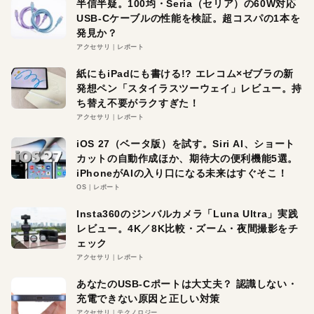
半信半疑。100均・Seria（セリア）の60W対応
USB-Cケーブルの性能を検証。超コスパの1本を
発見か？
アクセサリ
レポート
紙にもiPadにも書ける!? エレコム×ゼブラの新
発想ペン「スタイラスツーウェイ」レビュー。持
ち替え不要がラクすぎた！
アクセサリ
レポート
iOS 27（ベータ版）を試す。Siri AI、ショート
カットの自動作成ほか、期待大の便利機能5選。
iPhoneがAIの入り口になる未来はすぐそこ！
OS
レポート
Insta360のジンバルカメラ「Luna Ultra」実践
レビュー。4K／8K比較・ズーム・夜間撮影をチ
ェック
アクセサリ
レポート
あなたのUSB-Cポートは大丈夫？ 認識しない・
充電できない原因と正しい対策
アクセサリ
テクノロジー