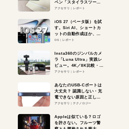
ペン「スタイラスツーウ
ェイ」レビュー。持ち替
アクセサリ
レポート
え不要がラクすぎた！
iOS 27（ベータ版）を試
す。Siri AI、ショートカ
ットの自動作成ほか、期
待大の便利機能5選。
OS
レポート
iPhoneがAIの入り口にな
る未来はすぐそこ！
Insta360のジンバルカメ
ラ「Luna Ultra」実践レ
ビュー。4K／8K比較・ズ
ーム・夜間撮影をチェッ
アクセサリ
レポート
ク
あなたのUSB-Cポートは
大丈夫？ 認識しない・充
電できない原因と正しい
対策
アクセサリ
テクノロジー
Appleは似ている？ロゴ
を許さない。フルーツ警
察とも揶揄される膨大な