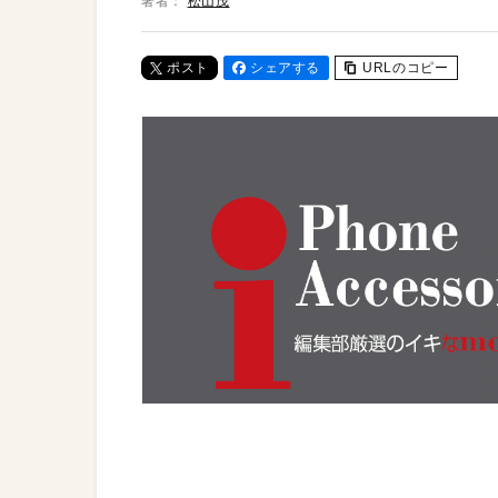
著者：
松山茂
ポスト
シェアする
URLのコピー