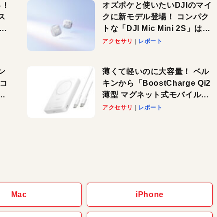
る！
オズポケと使いたいDJIのマイ
ス
クに新モデル登場！ コンパク
 ス
トな「DJI Mic Mini 2S」はAI
喫
ノイキャンも搭載。屋外でも
アクセサリ
レポート
快適に！
ン
薄くて軽いのに大容量！ ベル
 コ
キンから「BoostCharge Qi2
ノ
薄型 マグネット式モバイルバ
ラ
ッテリー スタンド付き
アクセサリ
レポート
10,000mAh」が登場。3台同
時充電対応で使い勝手もグッ
ド！
Mac
iPhone