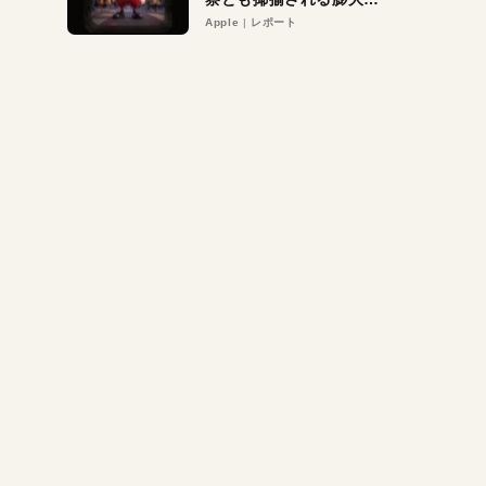
異議申し立て。対象は非
Apple
レポート
営利団体や公益団体も。
Appleロゴを“過剰”に守
る理由とは