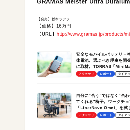
GRAMAS Meister Ultra Duralum
【発売】坂本ラヂヲ
【価格】16万円
【URL】
http://www.gramas.jp/products/
安全なモバイルバッテリ＝
体電池。選ぶべき理由を開
に取材。TORRAS「MiniM
Pro」の実機レビューも
アクセサリ
レポート
タイア
自分に“合う”ではなく“合わ
てくれる”椅子。ワークチェ
「LiberNovo Omni」を
わかったその魅力。まさか
アクセサリ
レポート
タイア
トレッチ機能も搭載