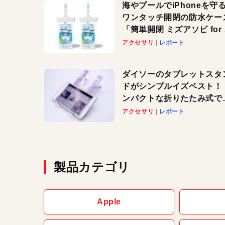
海やプールでiPhoneを守
ワンタッチ開閉の防水ケー
「簡単開閉 ミズアソビ for
マホ」で夏のレジャーを満
アクセサリ
レポート
しよう
ダイソーのタブレットスタ
ドがシンプルイズベスト！
ンパクトな折りたたみ式で
ートパソコンにも対応。カ
アクセサリ
レポート
バリ4つで選べる楽しさも
製品カテゴリ
Apple