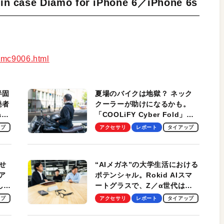
in case Diamo for iPhone 6／iPhone 6s
mimc9006.html
半固
夏場のバイクは地獄？ ネック
発者
クーラーが助けになるかも。
ag
「COOLiFY Cyber Fold」レ
ビュー。冷却の速さ、密着する
ップ
アクセサリ
レポート
タイアップ
冷却プレート、シンプルな操作
性がグッド！
せ
“AIメガネ”の大学生活における
ア
ポテンシャル。Rokid AIスマ
試して
ートグラスで、Z／α世代は何
のス
を見る？ 現役学生起業家、そ
ップ
アクセサリ
レポート
タイアップ
して教授による体験会レポート
【PR】