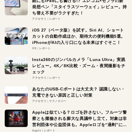
紙にもiPadにも書ける!? エレコム×ゼブラの新
発想ペン「スタイラスツーウェイ」レビュー。持
ち替え不要がラクすぎた！
アクセサリ
レポート
iOS 27（ベータ版）を試す。Siri AI、ショート
カットの自動作成ほか、期待大の便利機能5選。
iPhoneがAIの入り口になる未来はすぐそこ！
OS
レポート
Insta360のジンバルカメラ「Luna Ultra」実践
レビュー。4K／8K比較・ズーム・夜間撮影をチ
ェック
アクセサリ
レポート
あなたのUSB-Cポートは大丈夫？ 認識しない・
充電できない原因と正しい対策
アクセサリ
テクノロジー
Appleは似ている？ロゴを許さない。フルーツ警
察とも揶揄される膨大な異議申し立て。対象は非
営利団体や公益団体も。Appleロゴを“過剰”に守
る理由とは
Apple
レポート