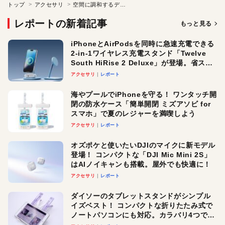
トップ
アクセサリ
空間に調和するデザインとピュアなサウンド
レポートの新着記事
もっと見る
iPhoneとAirPodsを同時に急速充電できる
2-in-1ワイヤレス充電スタンド「Twelve
South HiRise 2 Deluxe」が登場。省スペ
ースでおしゃれに充電したい人にオスス
アクセサリ
レポート
メ！
海やプールでiPhoneを守る！ ワンタッチ開
閉の防水ケース「簡単開閉 ミズアソビ for
スマホ」で夏のレジャーを満喫しよう
アクセサリ
レポート
オズポケと使いたいDJIのマイクに新モデル
登場！ コンパクトな「DJI Mic Mini 2S」
はAIノイキャンも搭載。屋外でも快適に！
アクセサリ
レポート
ダイソーのタブレットスタンドがシンプル
イズベスト！ コンパクトな折りたたみ式で
ノートパソコンにも対応。カラバリ4つで選
べる楽しさも