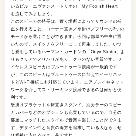
いるビル・エヴァンス・トリオの「My Foolish Heart」
を流してみましょう。
このスピーカの特長は、置く場所によってサウンドの補
正を行えること。コーナー置き／壁掛け／フリーの3つの
モードから選ぶことができます。今回は部屋の中央に置
いたので、スイッチをフリーにして再生しました。いつ
も愛用しているハーマン・カードンの「Onyx Studio」よ
りもクリアでメリハリがあり、クセのない音質です。ワ
イヤレススピーカはブルートゥース接続が一般的です
が、このスピーカはブルートゥースに加えてイーサネッ
トとWi-Fi接続にも対応しています。エアプレイやネット
ワークを介してストリーミング接続できるのは何かと便
利です。
壁掛けブラケットや床置きスタンド、別カラーのスピー
カカバーなどのオプションも充実しているので、自分の
部屋にマッチしたスタイルで音楽を楽しむことができま
す。デザイン性と音質の両方を追求している人なら、ぜ
ひ候補に入れるべき一品ですね！