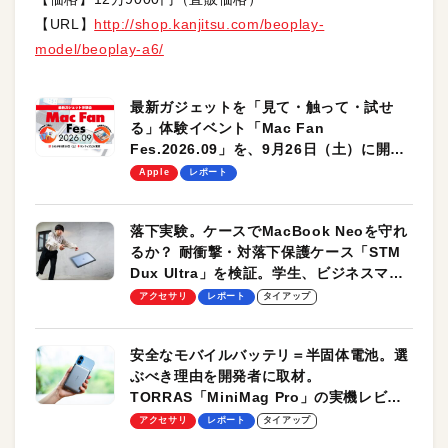
【URL】
http://shop.kanjitsu.com/beoplay-
model/beoplay-a6/
最新ガジェットを「見て・触って・試せ
る」体験イベント「Mac Fan
Fes.2026.09」を、9月26日（土）に開催
します！
Apple
レポート
落下実験。ケースでMacBook Neoを守れ
るか？ 耐衝撃・対落下保護ケース「STM
Dux Ultra」を検証。学生、ビジネスマン
のモバイルユースに最適！
アクセサリ
レポート
タイアップ
安全なモバイルバッテリ＝半固体電池。選
ぶべき理由を開発者に取材。
TORRAS「MiniMag Pro」の実機レビュ
ーも
アクセサリ
レポート
タイアップ