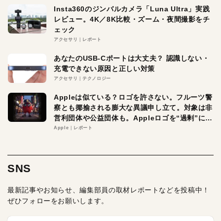
Insta360のジンバルカメラ「Luna Ultra」実践
レビュー。4K／8K比較・ズーム・夜間撮影をチ
ェック
アクセサリ
レポート
あなたのUSB-Cポートは大丈夫？ 認識しない・
充電できない原因と正しい対策
アクセサリ
テクノロジー
Appleは似ている？ロゴを許さない。フルーツ警
察とも揶揄される膨大な異議申し立て。対象は非
営利団体や公益団体も。Appleロゴを“過剰”に守
る理由とは
Apple
レポート
SNS
最新記事やお知らせ、編集部員の取材レポートなどを投稿中！
ぜひフォローをお願いします。