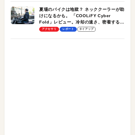
夏場のバイクは地獄？ ネッククーラーが助
けになるかも。 「COOLiFY Cyber
Fold」レビュー。冷却の速さ、密着する冷
却プレート、シンプルな操作性がグッド！
アクセサリ
レポート
タイアップ