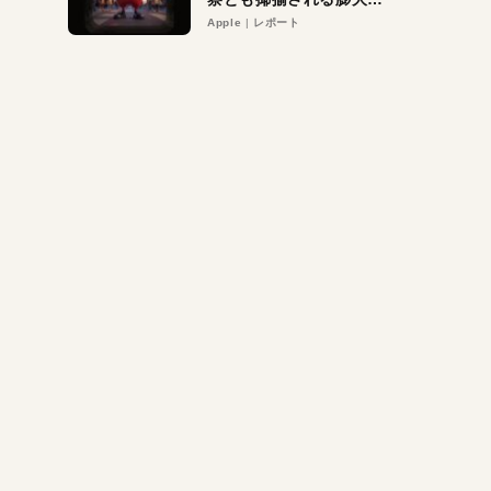
異議申し立て。対象は非
Apple
レポート
営利団体や公益団体も。
Appleロゴを“過剰”に守
る理由とは