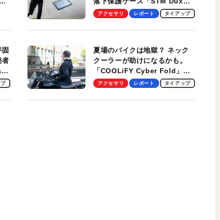
落下保護ケース「STM Dux
しま
Ultra」を検証。学生、ビジネ
アクセサリ
レポート
タイアップ
スマンのモバイルユースに最
適！
半固
夏場のバイクは地獄？ ネック
発者
クーラーが助けになるかも。
ag
「COOLiFY Cyber Fold」レ
ビュー。冷却の速さ、密着する
ップ
アクセサリ
レポート
タイアップ
冷却プレート、シンプルな操作
性がグッド！