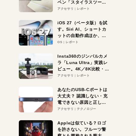
ペン「スタイラスツーウ
ェイ」レビュー。持ち替
アクセサリ
レポート
え不要がラクすぎた！
iOS 27（ベータ版）を試
す。Siri AI、ショートカ
ットの自動作成ほか、期
待大の便利機能5選。
OS
レポート
iPhoneがAIの入り口にな
る未来はすぐそこ！
Insta360のジンバルカメ
ラ「Luna Ultra」実践レ
ビュー。4K／8K比較・ズ
ーム・夜間撮影をチェッ
アクセサリ
レポート
ク
あなたのUSB-Cポートは
大丈夫？ 認識しない・充
電できない原因と正しい
対策
アクセサリ
テクノロジー
Appleは似ている？ロゴ
を許さない。フルーツ警
察とも揶揄される膨大な