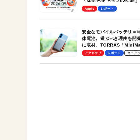
「Mac Fan Fes.2026.09」
を、9月26日（土）に開催
Apple
レポート
す！
安全なモバイルバッテリ＝
体電池。選ぶべき理由を開
に取材。TORRAS「MiniM
Pro」の実機レビューも
アクセサリ
レポート
タイア