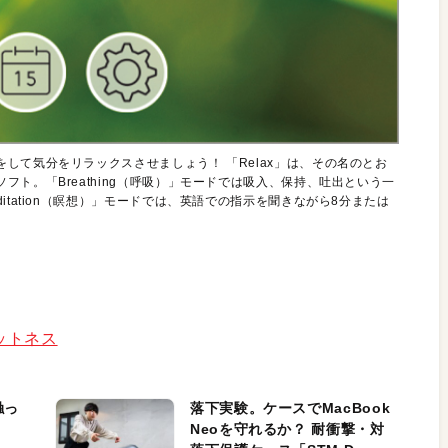
して気分をリラックスさせましょう！ 「Relax」は、その名のとお
ト。「Breathing（呼吸）」モードでは吸入、保持、吐出という一
tation（瞑想）」モードでは、英語での指示を聞きながら8分または
ィットネス
触っ
落下実験。ケースでMacBook
Neoを守れるか？ 耐衝撃・対