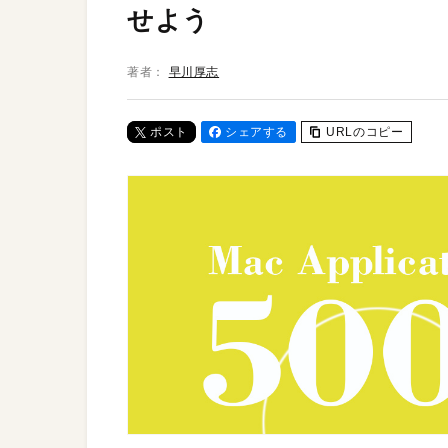
せよう
著者：
早川厚志
ポスト
シェアする
URLのコピー