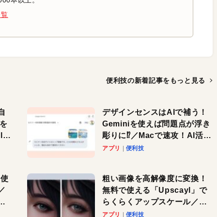
000本以上。
一覧
便利技の新着記事を
もっと見る
自
デザインセンスはAIで補う！
色を
Geminiを使えば問題点が浮き
or
彫りに⁉︎／Macで速攻！AI活用
テク
アプリ
便利技
を使
粗い画像を高解像度に変換！
／
無料で使える「Upscayl」で
と
らくらくアップスケール／
Macで速攻！AI活用テク
アプリ
便利技