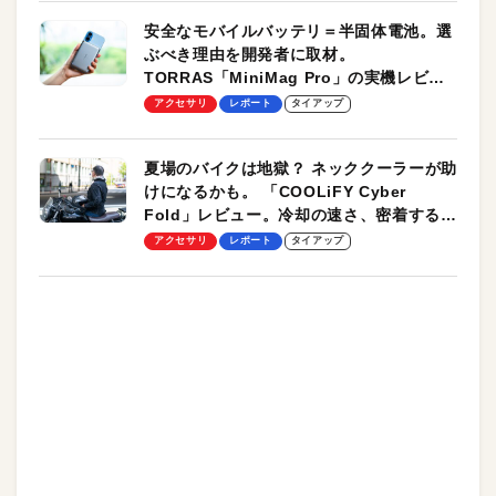
安全なモバイルバッテリ＝半固体電池。選
ぶべき理由を開発者に取材。
TORRAS「MiniMag Pro」の実機レビュ
ーも
アクセサリ
レポート
タイアップ
夏場のバイクは地獄？ ネッククーラーが助
けになるかも。 「COOLiFY Cyber
Fold」レビュー。冷却の速さ、密着する冷
却プレート、シンプルな操作性がグッド！
アクセサリ
レポート
タイアップ