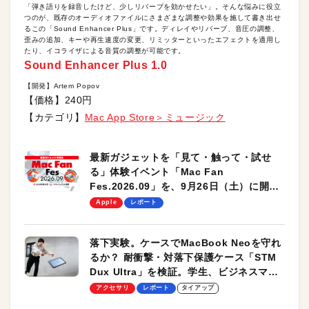
「弾き語りを録音したけど、少しリバーブを効かせたい」。そんな悩みに役立
つのが、既存のオーディオファイルにさまざまな調整や効果を施して書き出せ
るこの「Sound Enhancer Plus」です。ディレイやリバーブ、音圧の調整、
歪みの追加、キーや再生速度の変更、リミッターといったエフェクトを適用し
たり、イコライザによる音質の調整が可能です。
Sound Enhancer Plus 1.0
【開発】Artem Popov
【価格】240円
【カテゴリ】
Mac App Store＞ミュージック
最新ガジェットを「見て・触って・試せ
る」体験イベント「Mac Fan
Fes.2026.09」を、9月26日（土）に開催
します！
Apple
レポート
落下実験。ケースでMacBook Neoを守れ
るか？ 耐衝撃・対落下保護ケース「STM
Dux Ultra」を検証。学生、ビジネスマン
のモバイルユースに最適！
アクセサリ
レポート
タイアップ