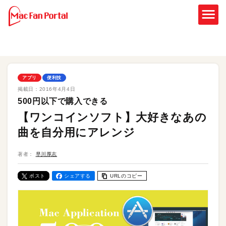
アプリ
便利技
掲載日：
2016年4月4日
500円以下で購入できる
【ワンコインソフト】大好きなあの
曲を自分用にアレンジ
著者：
早川厚志
ポスト
シェアする
URLのコピー