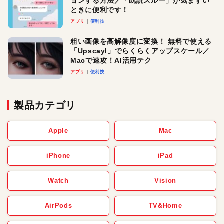
ョンする方法／「既読スルー」が気まずい
ときに便利です！
アプリ
便利技
粗い画像を高解像度に変換！ 無料で使える
「Upscayl」でらくらくアップスケール／
Macで速攻！AI活用テク
アプリ
便利技
製品カテゴリ
Apple
Mac
iPhone
iPad
Watch
Vision
AirPods
TV&Home