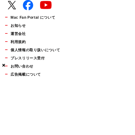
Mac Fan Portal について
お知らせ
運営会社
利用規約
個人情報の取り扱いについて
プレスリリース受付
×
×
×
お問い合わせ
広告掲載について
マイナビBOOKS
Mac Fan Portalの人気記事ランキングやおすすめ記事、編集部
員によるコラムなどをまとめたメールマガジンを毎週金曜日に
配信します。お気軽にご登録ください。
Mac Fan メールマガジン