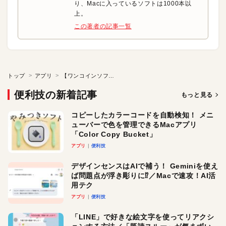
り、Macに入っているソフトは1000本以
上。
この著者の記事一覧
トップ
アプリ
【ワンコインソフト】大好きなあの曲を自分用にアレンジ
便利技の新着記事
もっと見る
コピーしたカラーコードを自動検知！ メニ
ューバーで色を管理できるMacアプリ
「Color Copy Bucket」
アプリ
便利技
デザインセンスはAIで補う！ Geminiを使え
ば問題点が浮き彫りに⁉︎／Macで速攻！AI活
用テク
アプリ
便利技
「LINE」で好きな絵文字を使ってリアクシ