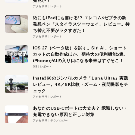
発見か？
アクセサリ
レポート
紙にもiPadにも書ける!? エレコム×ゼブラの新
発想ペン「スタイラスツーウェイ」レビュー。持
ち替え不要がラクすぎた！
アクセサリ
レポート
iOS 27（ベータ版）を試す。Siri AI、ショート
カットの自動作成ほか、期待大の便利機能5選。
iPhoneがAIの入り口になる未来はすぐそこ！
OS
レポート
Insta360のジンバルカメラ「Luna Ultra」実践
レビュー。4K／8K比較・ズーム・夜間撮影をチ
ェック
アクセサリ
レポート
あなたのUSB-Cポートは大丈夫？ 認識しない・
充電できない原因と正しい対策
アクセサリ
テクノロジー