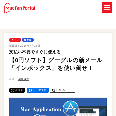
アプリ
便利技
掲載日：
2016年4月18日
支払い不要ですぐに使える
【0円ソフト】グーグルの新メール
「インボックス」を使い倒せ！
著者：
早川厚志
ポスト
シェアする
URLのコピー