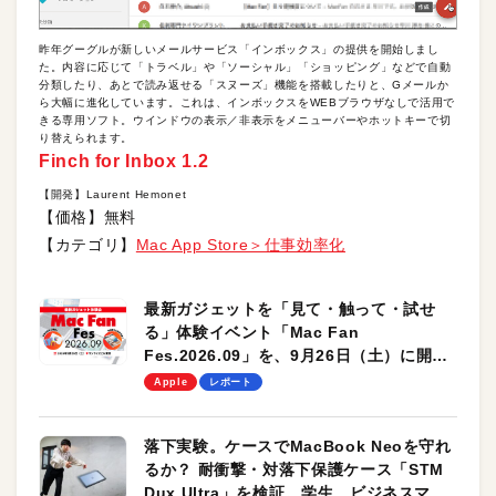
昨年グーグルが新しいメールサービス「インボックス」の提供を開始しまし
た。内容に応じて「トラベル」や「ソーシャル」「ショッピング」などで自動
分類したり、あとで読み返せる「スヌーズ」機能を搭載したりと、Gメールか
ら大幅に進化しています。これは、インボックスをWEBブラウザなしで活用で
きる専用ソフト。ウインドウの表示／非表示をメニューバーやホットキーで切
り替えられます。
Finch for Inbox 1.2
【開発】Laurent Hemonet
【価格】無料
【カテゴリ】
Mac App Store＞仕事効率化
最新ガジェットを「見て・触って・試せ
る」体験イベント「Mac Fan
Fes.2026.09」を、9月26日（土）に開催
します！
Apple
レポート
落下実験。ケースでMacBook Neoを守れ
るか？ 耐衝撃・対落下保護ケース「STM
Dux Ultra」を検証。学生、ビジネスマン