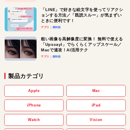
「LINE」で好きな絵文字を使ってリアクシ
ョンする方法／「既読スルー」が気まずい
ときに便利です！
アプリ
便利技
粗い画像を高解像度に変換！ 無料で使える
「Upscayl」でらくらくアップスケール／
Macで速攻！AI活用テク
アプリ
便利技
製品カテゴリ
Apple
Mac
iPhone
iPad
Watch
Vision