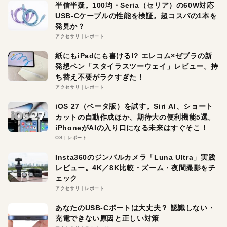
半信半疑。100均・Seria（セリア）の60W対応
USB-Cケーブルの性能を検証。超コスパの1本を
発見か？
アクセサリ
レポート
紙にもiPadにも書ける!? エレコム×ゼブラの新
発想ペン「スタイラスツーウェイ」レビュー。持
ち替え不要がラクすぎた！
アクセサリ
レポート
iOS 27（ベータ版）を試す。Siri AI、ショート
カットの自動作成ほか、期待大の便利機能5選。
iPhoneがAIの入り口になる未来はすぐそこ！
OS
レポート
Insta360のジンバルカメラ「Luna Ultra」実践
レビュー。4K／8K比較・ズーム・夜間撮影をチ
ェック
アクセサリ
レポート
あなたのUSB-Cポートは大丈夫？ 認識しない・
充電できない原因と正しい対策