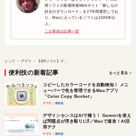
用ソフトの新着情報Webサイト「新しもの
好きのダウンロード」を27年間運営してお
り、Macに入っているソフトは1000本以
上。
この著者の記事一覧
トップ
アプリ
【0円ソフト】グーグルの新メール「インボックス」を使い倒せ！
便利技の新着記事
もっと見る
コピーしたカラーコードを自動検知！ メニ
ューバーで色を管理できるMacアプリ
「Color Copy Bucket」
アプリ
便利技
デザインセンスはAIで補う！ Geminiを使え
ば問題点が浮き彫りに⁉︎／Macで速攻！AI活
用テク
アプリ
便利技