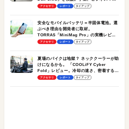
のモバイルユースに最適！
アクセサリ
レポート
タイアップ
安全なモバイルバッテリ＝半固体電池。選
ぶべき理由を開発者に取材。
TORRAS「MiniMag Pro」の実機レビュ
ーも
アクセサリ
レポート
タイアップ
夏場のバイクは地獄？ ネッククーラーが助
けになるかも。 「COOLiFY Cyber
Fold」レビュー。冷却の速さ、密着する冷
却プレート、シンプルな操作性がグッド！
アクセサリ
レポート
タイアップ