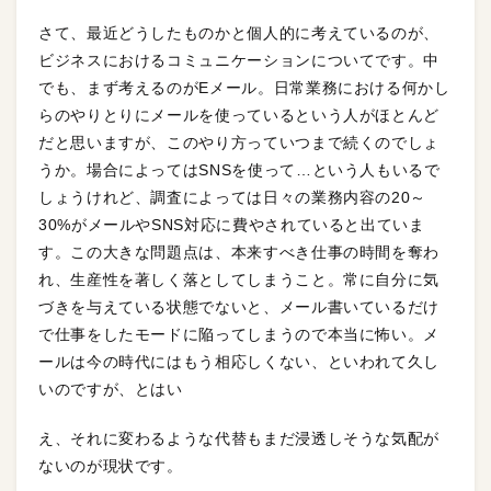
さて、最近どうしたものかと個人的に考えているのが、
ビジネスにおけるコミュニケーションについてです。中
でも、まず考えるのがEメール。日常業務における何かし
らのやりとりにメールを使っているという人がほとんど
だと思いますが、このやり方っていつまで続くのでしょ
うか。場合によってはSNSを使って…という人もいるで
しょうけれど、調査によっては日々の業務内容の20～
30%がメールやSNS対応に費やされていると出ていま
す。この大きな問題点は、本来すべき仕事の時間を奪わ
れ、生産性を著しく落としてしまうこと。常に自分に気
づきを与えている状態でないと、メール書いているだけ
で仕事をしたモードに陥ってしまうので本当に怖い。メ
ールは今の時代にはもう相応しくない、といわれて久し
いのですが、とはい
え、それに変わるような代替もまだ浸透しそうな気配が
ないのが現状です。