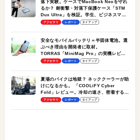
落下実験。ケースでMacBook Neoを守れ
るか？ 耐衝撃・対落下保護ケース「STM
Dux Ultra」を検証。学生、ビジネスマン
のモバイルユースに最適！
アクセサリ
レポート
タイアップ
安全なモバイルバッテリ＝半固体電池。選
ぶべき理由を開発者に取材。
TORRAS「MiniMag Pro」の実機レビュ
ーも
アクセサリ
レポート
タイアップ
夏場のバイクは地獄？ ネッククーラーが助
けになるかも。 「COOLiFY Cyber
Fold」レビュー。冷却の速さ、密着する冷
却プレート、シンプルな操作性がグッド！
アクセサリ
レポート
タイアップ