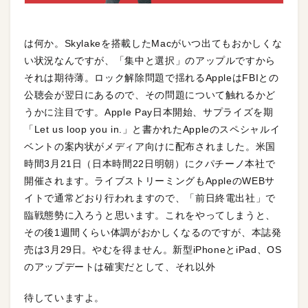
は何か。Skylakeを搭載したMacがいつ出てもおかしくな
い状況なんですが、「集中と選択」のアップルですから
それは期待薄。ロック解除問題で揺れるAppleはFBIとの
公聴会が翌日にあるので、その問題について触れるかど
うかに注目です。Apple Pay日本開始、サプライズを期
「Let us loop you in.」と書かれたAppleのスペシャルイ
ベントの案内状がメディア向けに配布されました。米国
時間3月21日（日本時間22日明朝）にクパチーノ本社で
開催されます。ライブストリーミングもAppleのWEBサ
イトで通常どおり行われますので、「前日終電出社」で
臨戦態勢に入ろうと思います。これをやってしまうと、
その後1週間くらい体調がおかしくなるのですが、本誌発
売は3月29日。やむを得ません。新型iPhoneとiPad、OS
のアップデートは確実だとして、それ以外
待していますよ。