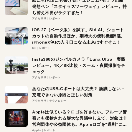
紙にもiPadにも書ける!? エレコム×ゼブラの新
発想ペン「スタイラスツーウェイ」レビュー。持
ち替え不要がラクすぎた！
アクセサリ
レポート
iOS 27（ベータ版）を試す。Siri AI、ショート
カットの自動作成ほか、期待大の便利機能5選。
iPhoneがAIの入り口になる未来はすぐそこ！
OS
レポート
Insta360のジンバルカメラ「Luna Ultra」実践
レビュー。4K／8K比較・ズーム・夜間撮影をチ
ェック
アクセサリ
レポート
あなたのUSB-Cポートは大丈夫？ 認識しない・
充電できない原因と正しい対策
アクセサリ
テクノロジー
Appleは似ている？ロゴを許さない。フルーツ警
察とも揶揄される膨大な異議申し立て。対象は非
営利団体や公益団体も。Appleロゴを“過剰”に守
る理由とは
Apple
レポート