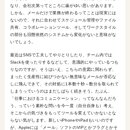
なり、会社次第ってところに歯がゆい思いがあります。
しかも、メールだけで業務が終わるってことは現実には
ないので、それに合わせてスケジュール管理やファイル
共有、コラボレーションツール、そしてワークスタイル
の部分も旧態依然のシステムから変化がないと意味がな
いでしょう。
最近はSNSで工夫してやりとりしたり、チーム内では
Slackを使ったりするなどして、意識的にやっているつも
りなのですが、そうはいえ、こちらの意図に関わらず、
まったく生産性に結びつかない無意味なメールが否応な
しに飛んできて、その対処に1本数十秒～数分を取られて
しまうっていうのはまだしばらく続きそう。たぶん、
「仕事におけるコミュニケーション」ってなんなんだろ
う、っていう素朴な問いを今一度（自分自身も）考え、
そこからの気づきをもってツールを変えていかないとな
らない気がします。新しいiPhoneやiPadもいいのです
が、Appleには「メール」ソフトのVIPとかフラグとかそ