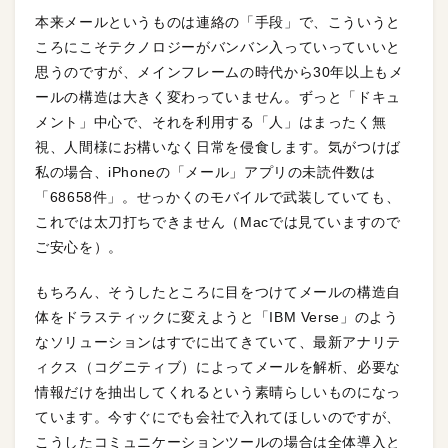
本来メールというものは連絡の「手段」で、こういうと
ころにこそテクノロジーがバンバン入っていっていいと
思うのですが、メインフレームの時代から30年以上もメ
ールの構造は大きく変わっていません。ずっと「ドキュ
メント」中心で、それを利用する「人」はまったく無
視、人間様にお構いなく日常を侵食します。気がつけば
私の場合、iPhoneの「メール」アプリの未読件数は
「68658件」。せっかくのモバイルで武装していても、
これでは太刀打ちできません（Macでは見ていますので
ご安心を）。
もちろん、そうしたところに目をつけてメールの構造自
体をドラスティックに変えようと「IBM Verse」のよう
なソリューションはすでに出てきていて、最新アナリテ
ィクス（コグニティブ）によってメールを解析、必要な
情報だけを抽出してくれるという素晴らしいものになっ
ています。今すぐにでも会社で入れてほしいのですが、
こうしたコミュニケーションツールの場合は全体導入と