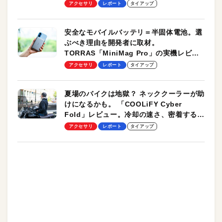
のモバイルユースに最適！
アクセサリ
レポート
タイアップ
安全なモバイルバッテリ＝半固体電池。選
ぶべき理由を開発者に取材。
TORRAS「MiniMag Pro」の実機レビュ
ーも
アクセサリ
レポート
タイアップ
夏場のバイクは地獄？ ネッククーラーが助
けになるかも。 「COOLiFY Cyber
Fold」レビュー。冷却の速さ、密着する冷
却プレート、シンプルな操作性がグッド！
アクセサリ
レポート
タイアップ