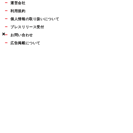
運営会社
利用規約
個人情報の取り扱いについて
プレスリリース受付
×
×
×
お問い合わせ
広告掲載について
マイナビBOOKS
Mac Fan Portalの人気記事ランキングやおすすめ記事、編集部
員によるコラムなどをまとめたメールマガジンを毎週金曜日に
配信します。お気軽にご登録ください。
Mac Fan メールマガジン
無料登録はこちら