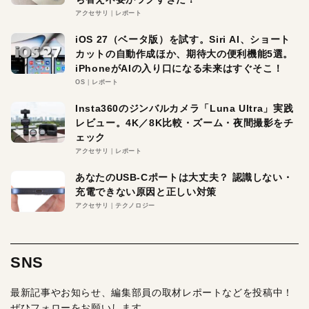
アクセサリ
レポート
iOS 27（ベータ版）を試す。Siri AI、ショート
カットの自動作成ほか、期待大の便利機能5選。
iPhoneがAIの入り口になる未来はすぐそこ！
OS
レポート
Insta360のジンバルカメラ「Luna Ultra」実践
レビュー。4K／8K比較・ズーム・夜間撮影をチ
ェック
アクセサリ
レポート
あなたのUSB-Cポートは大丈夫？ 認識しない・
充電できない原因と正しい対策
アクセサリ
テクノロジー
SNS
最新記事やお知らせ、編集部員の取材レポートなどを投稿中！
ぜひフォローをお願いします。