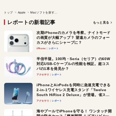
トップ
Apple
Macソフトを探すなら、これ1冊で大丈夫
レポートの新着記事
もっと見る
次期iPhoneのカメラを考察。ナイトモード
の画質が大幅アップ？ 望遠カメラのフォー
カスがさらにシャープに？
iPhone
レポート
半信半疑。100均・Seria（セリア）の60W
対応USB-Cケーブルの性能を検証。超コス
パの1本を発見か？
アクセサリ
レポート
iPhoneとAirPodsを同時に急速充電できる
2-in-1ワイヤレス充電スタンド「Twelve
South HiRise 2 Deluxe」が登場。省スペ
ースでおしゃれに充電したい人にオスス
アクセサリ
レポート
メ！
海やプールでiPhoneを守る！ ワンタッチ開