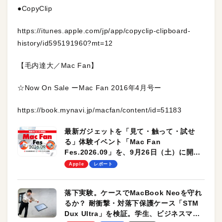
●CopyClip
https://itunes.apple.com/jp/app/copyclip-clipboard-
history/id595191960?mt=12
【毛内達大／Mac Fan】
☆Now On Sale ーMac Fan 2016年4月号ー
https://book.mynavi.jp/macfan/content/id=51183
最新ガジェットを「見て・触って・試せ
る」体験イベント「Mac Fan
Fes.2026.09」を、9月26日（土）に開催
します！
Apple
レポート
落下実験。ケースでMacBook Neoを守れ
るか？ 耐衝撃・対落下保護ケース「STM
Dux Ultra」を検証。学生、ビジネスマン