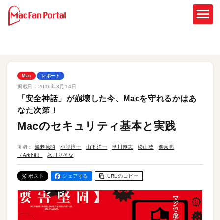
Mac
レポート
掲載日：
2016年3月14日
「安全神話」が崩壊した今、Macを守れるかはあ
なた次第！
Macのセキュリティ基本と実践
著者：
海老原昭
小平淳一
山下洋一
早川厚志
松山茂
栗原亮
（Arkhē）
氷川りそな
ポスト
シェアする
URLのコピー