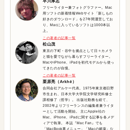
早川厚志
フリーライター兼フォトグラファー。Mac
用ソフトの新着情報Webサイト「新しもの
好きのダウンロード」を27年間運営してお
り、Macに入っているソフトは1000本以
上。
この著者の記事一覧
松山茂
東京の下町・谷中を拠点として日々カメラ
と猫を愛でながら暮らすフリーライター。
MacやiPhone、iPadを初代モデルから使っ
てきたのが自慢。
この著者の記事一覧
栗原亮（Arkhē）
合同会社アルケー代表。1975年東京都日野
市生まれ、日本大学大学院文学研究科修士
課程修了（哲学）。 出版社勤務を経て、
2002年よりフリーランスの編集者兼ライタ
ーとして活動を開始。 主にApple社の
Mac、iPhone、iPadに関する記事を各メデ
ィアで執筆。 本誌『Mac Fan』でも
「MacBook裏メニュー」「Macの媚薬」な