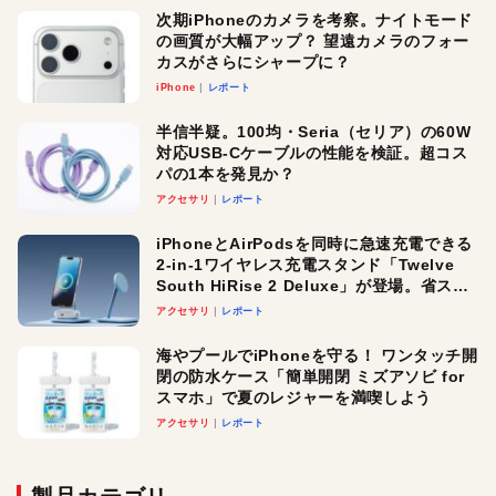
次期iPhoneのカメラを考察。ナイトモード
の画質が大幅アップ？ 望遠カメラのフォー
カスがさらにシャープに？
iPhone
レポート
半信半疑。100均・Seria（セリア）の60W
対応USB-Cケーブルの性能を検証。超コス
パの1本を発見か？
アクセサリ
レポート
iPhoneとAirPodsを同時に急速充電できる
2-in-1ワイヤレス充電スタンド「Twelve
South HiRise 2 Deluxe」が登場。省スペ
ースでおしゃれに充電したい人にオスス
アクセサリ
レポート
メ！
海やプールでiPhoneを守る！ ワンタッチ開
閉の防水ケース「簡単開閉 ミズアソビ for
スマホ」で夏のレジャーを満喫しよう
アクセサリ
レポート