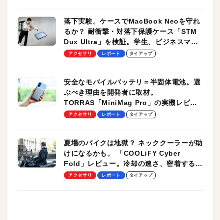
落下実験。ケースでMacBook Neoを守れ
るか？ 耐衝撃・対落下保護ケース「STM
Dux Ultra」を検証。学生、ビジネスマン
のモバイルユースに最適！
アクセサリ
レポート
タイアップ
安全なモバイルバッテリ＝半固体電池。選
ぶべき理由を開発者に取材。
TORRAS「MiniMag Pro」の実機レビュ
ーも
アクセサリ
レポート
タイアップ
夏場のバイクは地獄？ ネッククーラーが助
けになるかも。 「COOLiFY Cyber
Fold」レビュー。冷却の速さ、密着する冷
却プレート、シンプルな操作性がグッド！
アクセサリ
レポート
タイアップ