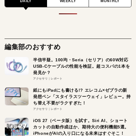
DAILY
WEEKLY
MONTHLY
編集部のおすすめ
半信半疑。100均・Seria（セリア）の60W対応
USB-Cケーブルの性能を検証。超コスパの1本を
発見か？
アクセサリ
レポート
紙にもiPadにも書ける!? エレコム×ゼブラの新
発想ペン「スタイラスツーウェイ」レビュー。持
ち替え不要がラクすぎた！
アクセサリ
レポート
iOS 27（ベータ版）を試す。Siri AI、ショート
カットの自動作成ほか、期待大の便利機能5選。
iPhoneがAIの入り口になる未来はすぐそこ！