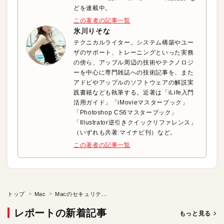
どを連載中。
この著者の記事一覧
氷川りそな
テクニカルライター。システム構築やユー
ザのサポート、トレーニングといった実務
の傍ら、アップル周辺の技術やテクノロジ
ーを中心に専門雑誌への技術記事を、また
アドビやアップルのソフトウェアの解説実
践書籍なども執筆する。近著は「iLife入門
活用ガイド」「iMovieマスターブック」
「Photoshop CS6マスターブック」
「Illustrator逆引きクイックリファレンス」
（いずれも共著:マイナビ刊）など。
この著者の記事一覧
トップ
Mac
Macのセキュリティ基本と実践
レポートの新着記事
もっと見る