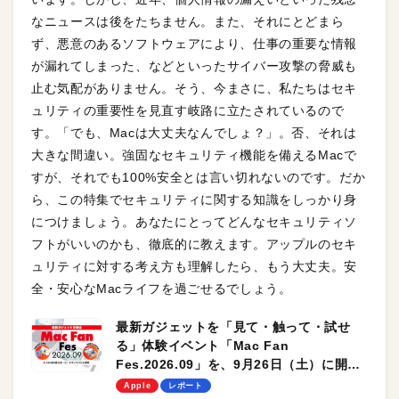
なニュースは後をたちません。また、それにとどまら
ず、悪意のあるソフトウェアにより、仕事の重要な情報
が漏れてしまった、などといったサイバー攻撃の脅威も
止む気配がありません。そう、今まさに、私たちはセキ
ュリティの重要性を見直す岐路に立たされているので
す。「でも、Macは大丈夫なんでしょ？」。否、それは
大きな間違い。強固なセキュリティ機能を備えるMacで
すが、それでも100%安全とは言い切れないのです。だか
ら、この特集でセキュリティに関する知識をしっかり身
につけましょう。あなたにとってどんなセキュリティソ
フトがいいのかも、徹底的に教えます。アップルのセキ
ュリティに対する考え方も理解したら、もう大丈夫。安
全・安心なMacライフを過ごせるでしょう。
最新ガジェットを「見て・触って・試せ
る」体験イベント「Mac Fan
Fes.2026.09」を、9月26日（土）に開催
します！
Apple
レポート