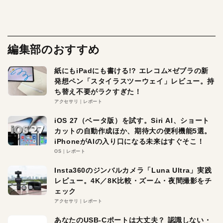
編集部のおすすめ
紙にもiPadにも書ける!? エレコム×ゼブラの新
発想ペン「スタイラスツーウェイ」レビュー。持
ち替え不要がラクすぎた！
アクセサリ
レポート
iOS 27（ベータ版）を試す。Siri AI、ショート
カットの自動作成ほか、期待大の便利機能5選。
iPhoneがAIの入り口になる未来はすぐそこ！
OS
レポート
Insta360のジンバルカメラ「Luna Ultra」実践
レビュー。4K／8K比較・ズーム・夜間撮影をチ
ェック
アクセサリ
レポート
あなたのUSB-Cポートは大丈夫？ 認識しない・