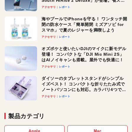
South HiRise 2 Deluxe」が登場。省スペ
ースでおしゃれに充電したい人にオスス
アクセサリ
レポート
メ！
海やプールでiPhoneを守る！ ワンタッチ開
閉の防水ケース「簡単開閉 ミズアソビ for
スマホ」で夏のレジャーを満喫しよう
アクセサリ
レポート
オズポケと使いたいDJIのマイクに新モデル
登場！ コンパクトな「DJI Mic Mini 2S」
はAIノイキャンも搭載。屋外でも快適に！
アクセサリ
レポート
ダイソーのタブレットスタンドがシンプル
イズベスト！ コンパクトな折りたたみ式で
ノートパソコンにも対応。カラバリ4つで選
べる楽しさも
アクセサリ
レポート
製品カテゴリ
Apple
Mac