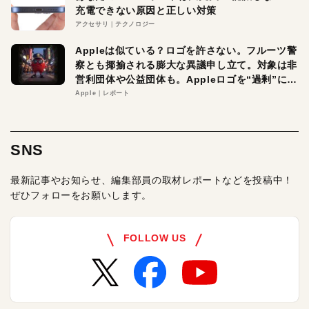
充電できない原因と正しい対策
アクセサリ
テクノロジー
Appleは似ている？ロゴを許さない。フルーツ警
察とも揶揄される膨大な異議申し立て。対象は非
営利団体や公益団体も。Appleロゴを“過剰”に守
る理由とは
Apple
レポート
SNS
最新記事やお知らせ、編集部員の取材レポートなどを投稿中！
ぜひフォローをお願いします。
FOLLOW US