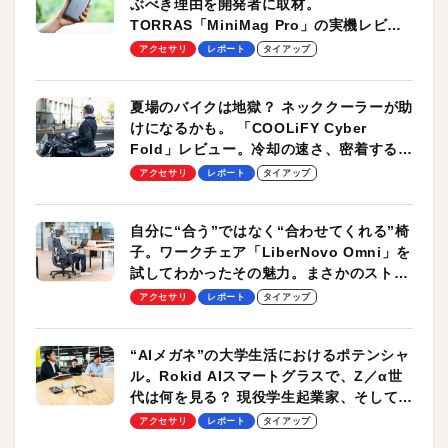
ぶべき理由を開発者に取材。
TORRAS「MiniMag Pro」の実機レビュ
ーも
アクセサリ
レポート
タイアップ
夏場のバイクは地獄？ ネッククーラーが助
けになるかも。 「COOLiFY Cyber
Fold」レビュー。冷却の速さ、密着する冷
却プレート、シンプルな操作性がグッド！
アクセサリ
レポート
タイアップ
自分に“合う”ではなく“合わせてくれる”椅
子。ワークチェア「LiberNovo Omni」を
試してわかったその魅力。まさかのストレ
ッチ機能も搭載
アクセサリ
レポート
タイアップ
“AIメガネ”の大学生活におけるポテンシャ
ル。Rokid AIスマートグラスで、Z／α世
代は何を見る？ 現役学生起業家、そして教
授による体験会レポート【PR】
アクセサリ
レポート
タイアップ