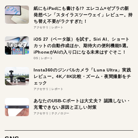
紙にもiPadにも書ける!? エレコム×ゼブラの新
発想ペン「スタイラスツーウェイ」レビュー。持
ち替え不要がラクすぎた！
アクセサリ
レポート
iOS 27（ベータ版）を試す。Siri AI、ショート
カットの自動作成ほか、期待大の便利機能5選。
iPhoneがAIの入り口になる未来はすぐそこ！
OS
レポート
Insta360のジンバルカメラ「Luna Ultra」実践
レビュー。4K／8K比較・ズーム・夜間撮影をチ
ェック
アクセサリ
レポート
あなたのUSB-Cポートは大丈夫？ 認識しない・
充電できない原因と正しい対策
アクセサリ
テクノロジー