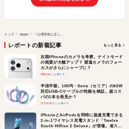
トップ
Apple
『心理学的に正しいプレゼン 聴衆を納得させる99のアプローチ』書評。人を学び、心をつかんでジョブズのような名プレゼンテーターに!
レポートの新着記事
もっと見る
次期iPhoneのカメラを考察。ナイトモード
の画質が大幅アップ？ 望遠カメラのフォー
カスがさらにシャープに？
iPhone
レポート
半信半疑。100均・Seria（セリア）の60W
対応USB-Cケーブルの性能を検証。超コス
パの1本を発見か？
アクセサリ
レポート
iPhoneとAirPodsを同時に急速充電できる
2-in-1ワイヤレス充電スタンド「Twelve
South HiRise 2 Deluxe」が登場。省スペ