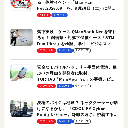
る」体験イベント「Mac Fan
Fes.2026.09」を、9月26日（土）に開催
します！
Apple
レポート
落下実験。ケースでMacBook Neoを守れ
るか？ 耐衝撃・対落下保護ケース「STM
Dux Ultra」を検証。学生、ビジネスマン
のモバイルユースに最適！
アクセサリ
レポート
タイアップ
安全なモバイルバッテリ＝半固体電池。選
ぶべき理由を開発者に取材。
TORRAS「MiniMag Pro」の実機レビュ
ーも
アクセサリ
レポート
タイアップ
夏場のバイクは地獄？ ネッククーラーが助
けになるかも。 「COOLiFY Cyber
Fold」レビュー。冷却の速さ、密着する冷
却プレート、シンプルな操作性がグッド！
アクセサリ
レポート
タイアップ