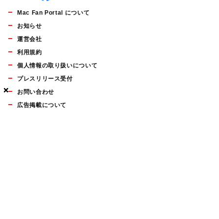
Mac Fan Portal について
お知らせ
運営会社
利用規約
個人情報の取り扱いについて
プレスリリース受付
×
×
×
お問い合わせ
広告掲載について
マイナビBOOKS
Mac Fan Portalの人気記事ランキングやおすすめ記事、編集部
員によるコラムなどをまとめたメールマガジンを毎週金曜日に
配信します。お気軽にご登録ください。
Mac Fan メールマガジン