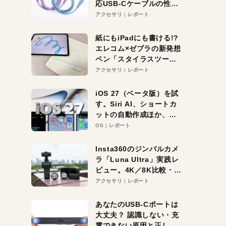
応USB-Cケーブルの性能
を検証。超コスパの1本を
アクセサリ
レポート
発見か？
紙にもiPadにも書ける!?
エレコム×ゼブラの新発想
ペン「スタイラスツーウ
ェイ」レビュー。持ち替
アクセサリ
レポート
え不要がラクすぎた！
iOS 27（ベータ版）を試
す。Siri AI、ショートカ
ットの自動作成ほか、期
待大の便利機能5選。
OS
レポート
iPhoneがAIの入り口にな
る未来はすぐそこ！
Insta360のジンバルカメ
ラ「Luna Ultra」実践レ
ビュー。4K／8K比較・ズ
ーム・夜間撮影をチェッ
アクセサリ
レポート
ク
あなたのUSB-Cポートは
大丈夫？ 認識しない・充
電できない原因と正しい