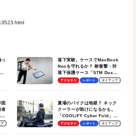
510523.html
触っ
落下実験。ケースでMacBook
Neoを守れるか？ 耐衝撃・対
落下保護ケース「STM Dux
しま
Ultra」を検証。学生、ビジネ
アクセサリ
レポート
タイアップ
スマンのモバイルユースに最
適！
半固
夏場のバイクは地獄？ ネック
発者
クーラーが助けになるかも。
ag
「COOLiFY Cyber Fold」レ
ビュー。冷却の速さ、密着する
ップ
アクセサリ
レポート
タイアップ
冷却プレート、シンプルな操作
性がグッド！