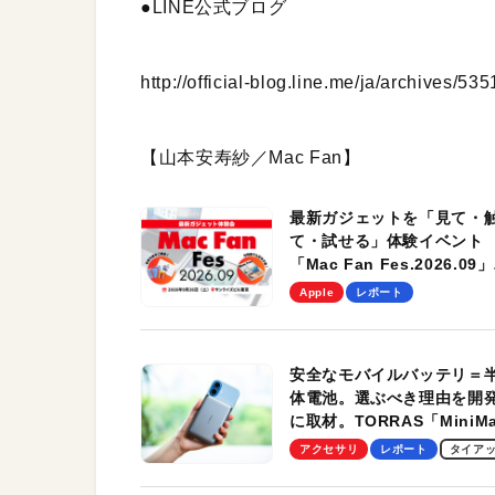
●LINE公式ブログ
http://official-blog.line.me/ja/archives/53
【山本安寿紗／Mac Fan】
最新ガジェットを「見て・
て・試せる」体験イベント
「Mac Fan Fes.2026.09」
を、9月26日（土）に開催
Apple
レポート
す！
安全なモバイルバッテリ＝
体電池。選ぶべき理由を開
に取材。TORRAS「MiniM
Pro」の実機レビューも
アクセサリ
レポート
タイア