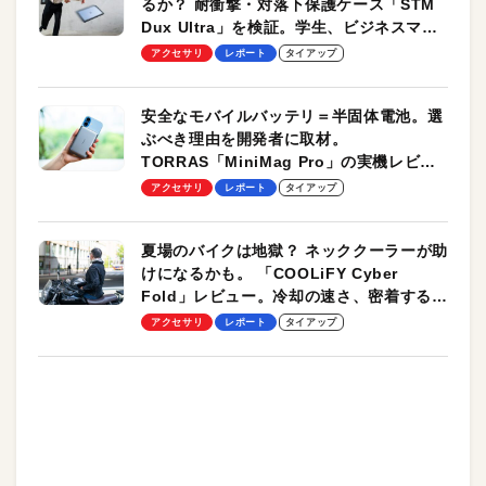
るか？ 耐衝撃・対落下保護ケース「STM
Dux Ultra」を検証。学生、ビジネスマン
のモバイルユースに最適！
アクセサリ
レポート
タイアップ
安全なモバイルバッテリ＝半固体電池。選
ぶべき理由を開発者に取材。
TORRAS「MiniMag Pro」の実機レビュ
ーも
アクセサリ
レポート
タイアップ
夏場のバイクは地獄？ ネッククーラーが助
けになるかも。 「COOLiFY Cyber
Fold」レビュー。冷却の速さ、密着する冷
却プレート、シンプルな操作性がグッド！
アクセサリ
レポート
タイアップ