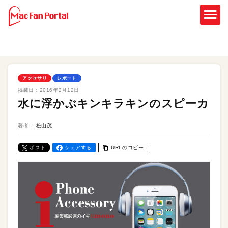
アクセサリ
レポート
掲載日：
2016年2月12日
水に浮かぶキンキラキンのスピーカ
著者：
松山茂
ポスト
シェアする
URLのコピー