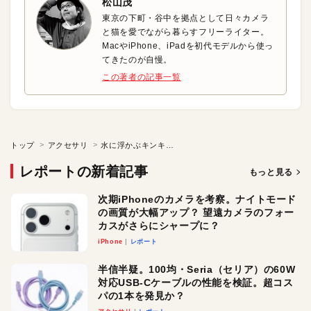
松山茂
東京の下町・谷中を拠点として日々カメラ
と猫を愛でながら暮らすフリーライター。
MacやiPhone、iPadを初代モデルから使っ
てきたのが自慢。
この著者の記事一覧
トップ
アクセサリ
水に浮かぶキンキラキンのスピーカ
レポートの新着記事
もっと見る
次期iPhoneのカメラを考察。ナイトモード
の画質が大幅アップ？ 望遠カメラのフォー
カスがさらにシャープに？
iPhone
レポート
半信半疑。100均・Seria（セリア）の60W
対応USB-Cケーブルの性能を検証。超コス
パの1本を発見か？