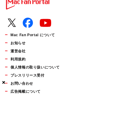
Mac Fan Portal について
お知らせ
運営会社
利用規約
個人情報の取り扱いについて
プレスリリース受付
×
×
×
お問い合わせ
広告掲載について
マイナビBOOKS
Mac Fan Portalの人気記事ランキングやおすすめ記事、編集部
員によるコラムなどをまとめたメールマガジンを毎週金曜日に
配信します。お気軽にご登録ください。