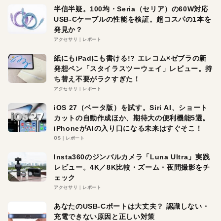
半信半疑。100均・Seria（セリア）の60W対応
USB-Cケーブルの性能を検証。超コスパの1本を
発見か？
アクセサリ
レポート
紙にもiPadにも書ける!? エレコム×ゼブラの新
発想ペン「スタイラスツーウェイ」レビュー。持
ち替え不要がラクすぎた！
アクセサリ
レポート
iOS 27（ベータ版）を試す。Siri AI、ショート
カットの自動作成ほか、期待大の便利機能5選。
iPhoneがAIの入り口になる未来はすぐそこ！
OS
レポート
Insta360のジンバルカメラ「Luna Ultra」実践
レビュー。4K／8K比較・ズーム・夜間撮影をチ
ェック
アクセサリ
レポート
あなたのUSB-Cポートは大丈夫？ 認識しない・
充電できない原因と正しい対策