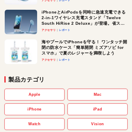
アクセサリ
レポート
iPhoneとAirPodsを同時に急速充電できる
2-in-1ワイヤレス充電スタンド「Twelve
South HiRise 2 Deluxe」が登場。省スペ
ースでおしゃれに充電したい人にオスス
アクセサリ
レポート
メ！
海やプールでiPhoneを守る！ ワンタッチ開
閉の防水ケース「簡単開閉 ミズアソビ for
スマホ」で夏のレジャーを満喫しよう
アクセサリ
レポート
製品カテゴリ
Apple
Mac
iPhone
iPad
Watch
Vision