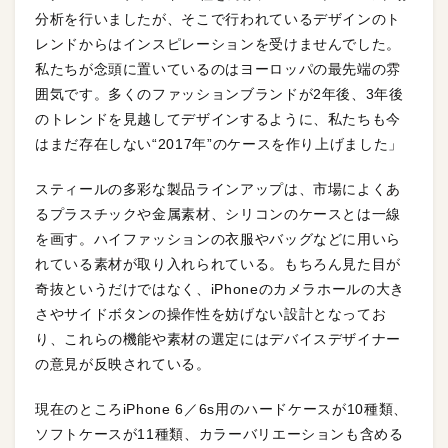
分析を行いましたが、そこで行われているデザインのト
レンドからはインスピレーションを受けませんでした。
私たちが念頭に置いているのはヨーロッパの最先端の雰
囲気です。多くのファッションブランドが2年後、3年後
のトレンドを見越してデザインするように、私たちも今
はまだ存在しない“2017年”のケースを作り上げました」
スティールの多彩な製品ラインアップは、市場によくあ
るプラスチックや金属素材、シリコンのケースとは一線
を画す。ハイファッションの衣服やバッグなどに用いら
れている素材が取り入れられている。もちろん見た目が
奇抜というだけではなく、iPhoneのカメラホールの大き
さやサイドボタンの操作性を妨げない設計となってお
り、これらの機能や素材の選定にはデバイスデザイナー
の意見が反映されている。
現在のところiPhone 6／6s用のハードケースが10種類、
ソフトケースが11種類、カラーバリエーションも含める