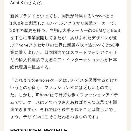
Anni Kimさんだ。
新興ブランドといっても、同氏が所属するNewvit社は
1988年に創業したモバイルアクセサリ製造メーカーで、
30年の歴史を持つ。当初は大手メーカーのOEMなどBtoB
を中心に事業展開してきたが、ありふれたデザインが並
ぶiPhoneアクセサリの世界に新風を吹き込むべくBtoC事
業に乗り出した。日本国内ではスマートフォンアクセサ
リの輸入代理店であるロア・インターナショナルが日本
総代理店を担当する。
「これまでのiPhoneケースはデバイスを保護するだけと
いうものが多く、ファッション性には乏しいものでし
た。しかし、iPhoneは毎日持ち歩くファッションアイテ
ムです。ケースはノウハウさえあればどんな企業でも製
造できますが、それでは今後生き残ることは難しいでし
ょう。デザインにこそこだわるべきなのです」
PRODUCER PROFILE