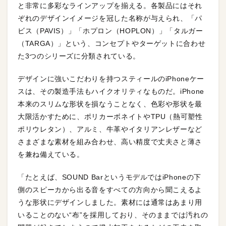
と非常に多彩なラインアップを揃える。各製品にはそれ
ぞれのデザインイメージを冠した名称が与えられ、「パ
ビス（PAVIS）」「ホプロン（HOPLON）」「タルガー
（TARGA）」という、コンセプトやターゲットに合わせ
た3つのシリーズに分類されている。
デザインに強いこだわりを持つスティールのiPhoneケー
スは、その製造手法もハイクオリティなものだ。iPhone
本来のスリムな形状を損なうことなく、色彩や形状を最
大限活かすために、ポリカーボネイトやTPU（熱可塑性
ポリウレタン）、アルミ、牛革やイタリアンレザーなど
さまざまな素材を組み合わせ、高い精度で丈夫さと薄さ
を兼ね備えている。
「たとえば、SOUND BarというモデルではiPhoneの下
側のスピーカから出る音をすべての方向から聞こえるよ
うな形状にデザインしました。素材には通常はあまり用
いることのない“布”を採用しており、そのままでは汚れの