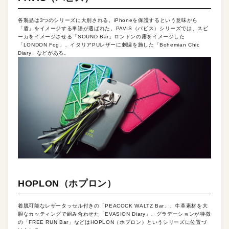
各製品は3つのシリーズに大別される。iPhoneを保護するという意味から
「盾」をイメージする単語が選ばれた。PAVIS（パビス）シリーズでは、スピ
ーカをイメージさせる「SOUND Bar」ロンドンの霧をイメージした
「LONDON Fog」、イタリアPUレザーに刺繍を施した「Bohemian Chic
Diary」などがある。
HOPLON（ホプロン）
着脱可能なレザータッセル付きの「PEACOCK WALTZ Bar」、牛革素材を大
胆なカッティングで組み合わせた「EVASION Diary」、グラデーションが特徴
の「FREE RUN Bar」などはHOPLON（ホプロン）というシリーズに位置づ