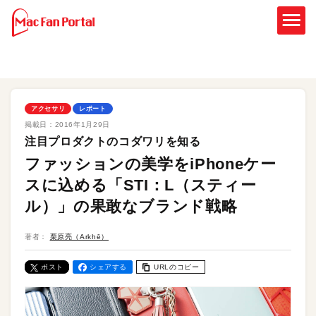
アクセサリ
レポート
掲載日：
2016年1月29日
注目プロダクトのコダワリを知る
ファッションの美学をiPhoneケー
スに込める「STI：L（スティー
ル）」の果敢なブランド戦略
著者：
栗原亮（Arkhē）
ポスト
シェアする
URLのコピー