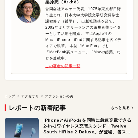
栗原亮（Arkhē）
合同会社アルケー代表。1975年東京都日野
市生まれ、日本大学大学院文学研究科修士
課程修了（哲学）。 出版社勤務を経て、
2002年よりフリーランスの編集者兼ライタ
ーとして活動を開始。 主にApple社の
Mac、iPhone、iPadに関する記事を各メデ
ィアで執筆。 本誌『Mac Fan』でも
「MacBook裏メニュー」「Macの媚薬」な
どを連載中。
この著者の記事一覧
トップ
アクセサリ
ファッションの美学をiPhoneケースに込める「STI：L（スティール）」の果敢なブランド戦略
レポートの新着記事
もっと見る
iPhoneとAirPodsを同時に急速充電できる
2-in-1ワイヤレス充電スタンド「Twelve
South HiRise 2 Deluxe」が登場。省スペ
ースでおしゃれに充電したい人にオスス