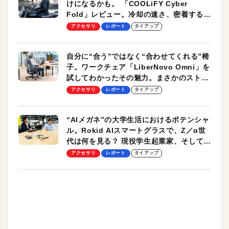
けになるかも。 「COOLiFY Cyber
Fold」レビュー。冷却の速さ、密着する冷
却プレート、シンプルな操作性がグッド！
アクセサリ
レポート
タイアップ
自分に“合う”ではなく“合わせてくれる”椅
子。ワークチェア「LiberNovo Omni」を
試してわかったその魅力。まさかのストレ
ッチ機能も搭載
アクセサリ
レポート
タイアップ
“AIメガネ”の大学生活におけるポテンシャ
ル。Rokid AIスマートグラスで、Z／α世
代は何を見る？ 現役学生起業家、そして教
授による体験会レポート【PR】
アクセサリ
レポート
タイアップ