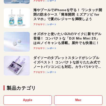
アクセサリ
レポート
メ！
海やプールでiPhoneを守る！ ワンタッチ開
閉の防水ケース「簡単開閉 ミズアソビ for
スマホ」で夏のレジャーを満喫しよう
アクセサリ
レポート
オズポケと使いたいDJIのマイクに新モデル
登場！ コンパクトな「DJI Mic Mini 2S」
はAIノイキャンも搭載。屋外でも快適に！
アクセサリ
レポート
ダイソーのタブレットスタンドがシンプル
イズベスト！ コンパクトな折りたたみ式で
ノートパソコンにも対応。カラバリ4つで選
べる楽しさも
アクセサリ
レポート
製品カテゴリ
Apple
Mac