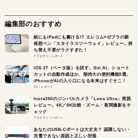
編集部のおすすめ
紙にもiPadにも書ける!? エレコム×ゼブラの新
発想ペン「スタイラスツーウェイ」レビュー。持
ち替え不要がラクすぎた！
アクセサリ
レポート
iOS 27（ベータ版）を試す。Siri AI、ショート
カットの自動作成ほか、期待大の便利機能5選。
iPhoneがAIの入り口になる未来はすぐそこ！
OS
レポート
Insta360のジンバルカメラ「Luna Ultra」実践
レビュー。4K／8K比較・ズーム・夜間撮影をチ
ェック
アクセサリ
レポート
あなたのUSB-Cポートは大丈夫？ 認識しない・
充電できない原因と正しい対策