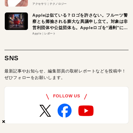
アクセサリ
テクノロジー
Appleは似ている？ロゴを許さない。フルーツ警
察とも揶揄される膨大な異議申し立て。対象は非
営利団体や公益団体も。Appleロゴを“過剰”に守
る理由とは
Apple
レポート
SNS
最新記事やお知らせ、編集部員の取材レポートなどを投稿中！
ぜひフォローをお願いします。
FOLLOW US
×
×
×