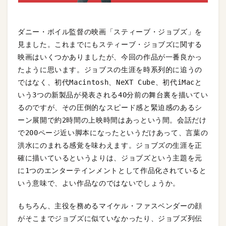
ダニー・ボイル監督の映画「スティーブ・ジョブズ」を
見ました。これまでにもスティーブ・ジョブズに関する
映画はいくつかありましたが、今回の作品が一番良かっ
たように思います。ジョブスの生涯を時系列的に追うの
ではなく、初代Macintosh、NeXT Cube、初代iMacと
いう3つの新製品が発表される40分前の舞台裏を描いてい
るのですが、その圧倒的なスピード感と緊迫感のあるシ
ーン展開で約2時間の上映時間はあっという間。会話だけ
で200ページ近い脚本になったというだけあって、言葉の
洪水にのまれる感覚を味わえます。ジョブズの生涯を正
確に描いているというよりは、ジョブズという主題を元
に1つのエンターテインメントとして作品化されていると
いう意味で、よい作品なのではないでしょうか。
もちろん、主役を務めるマイケル・ファスベンダーの顔
がそこまでジョブズに似ていなかったり、ジョブズ列伝