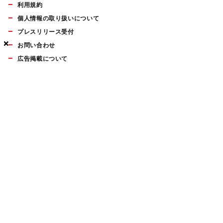
利用規約
個人情報の取り扱いについて
プレスリリース受付
×
×
×
お問い合わせ
広告掲載について
マイナビBOOKS
Mac Fan Portalの人気記事ランキングやおすすめ記事、編集部
員によるコラムなどをまとめたメールマガジンを毎週金曜日に
配信します。お気軽にご登録ください。
Mac Fan メールマガジン
無料登録はこちら
Copyright © Mynavi Publishing Corporation