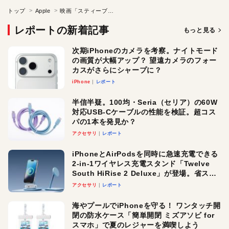
トップ
Apple
映画「スティーブ・ジョブズ」
レポートの新着記事
もっと見る
次期iPhoneのカメラを考察。ナイトモード
の画質が大幅アップ？ 望遠カメラのフォー
カスがさらにシャープに？
iPhone
レポート
半信半疑。100均・Seria（セリア）の60W
対応USB-Cケーブルの性能を検証。超コス
パの1本を発見か？
アクセサリ
レポート
iPhoneとAirPodsを同時に急速充電できる
2-in-1ワイヤレス充電スタンド「Twelve
South HiRise 2 Deluxe」が登場。省スペ
ースでおしゃれに充電したい人にオスス
アクセサリ
レポート
メ！
海やプールでiPhoneを守る！ ワンタッチ開
閉の防水ケース「簡単開閉 ミズアソビ for
スマホ」で夏のレジャーを満喫しよう