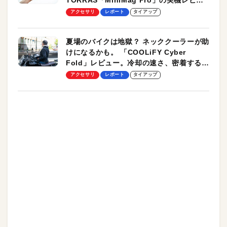
ーも
アクセサリ
レポート
タイアップ
夏場のバイクは地獄？ ネッククーラーが助
けになるかも。 「COOLiFY Cyber
Fold」レビュー。冷却の速さ、密着する冷
却プレート、シンプルな操作性がグッド！
アクセサリ
レポート
タイアップ