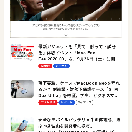
最新ガジェットを「見て・触って・試せ
る」体験イベント「Mac Fan
Fes.2026.09」を、9月26日（土）に開催
します！
Apple
レポート
落下実験。ケースでMacBook Neoを守れ
るか？ 耐衝撃・対落下保護ケース「STM
Dux Ultra」を検証。学生、ビジネスマン
のモバイルユースに最適！
アクセサリ
レポート
タイアップ
安全なモバイルバッテリ＝半固体電池。選
ぶべき理由を開発者に取材。
TORRAS「MiniMag Pro」の実機レビュ