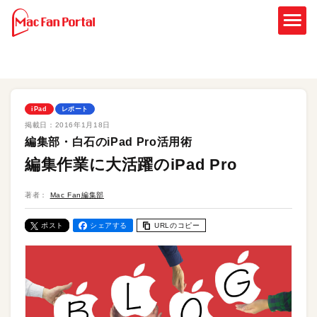
iPad
レポート
掲載日：
2016年1月18日
編集部・白石のiPad Pro活用術
編集作業に大活躍のiPad Pro
著者：
Mac Fan編集部
ポスト
シェアする
URLのコピー