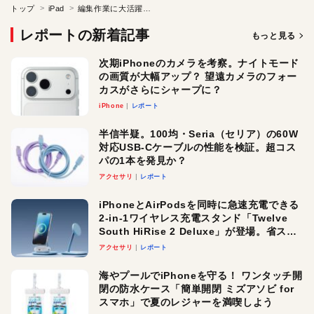
トップ
iPad
編集作業に大活躍のiPad Pro
レポートの新着記事
もっと見る
次期iPhoneのカメラを考察。ナイトモード
の画質が大幅アップ？ 望遠カメラのフォー
カスがさらにシャープに？
iPhone
レポート
半信半疑。100均・Seria（セリア）の60W
対応USB-Cケーブルの性能を検証。超コス
パの1本を発見か？
アクセサリ
レポート
iPhoneとAirPodsを同時に急速充電できる
2-in-1ワイヤレス充電スタンド「Twelve
South HiRise 2 Deluxe」が登場。省スペ
ースでおしゃれに充電したい人にオスス
アクセサリ
レポート
メ！
海やプールでiPhoneを守る！ ワンタッチ開
閉の防水ケース「簡単開閉 ミズアソビ for
スマホ」で夏のレジャーを満喫しよう