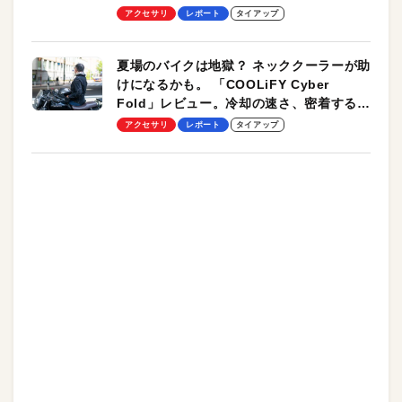
ーも
アクセサリ
レポート
タイアップ
夏場のバイクは地獄？ ネッククーラーが助
けになるかも。 「COOLiFY Cyber
Fold」レビュー。冷却の速さ、密着する冷
却プレート、シンプルな操作性がグッド！
アクセサリ
レポート
タイアップ