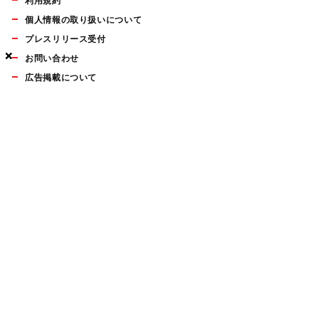
利用規約
個人情報の取り扱いについて
プレスリリース受付
×
×
×
お問い合わせ
広告掲載について
マイナビBOOKS
Mac Fan Portalの人気記事ランキングやおすすめ記事、編集部
員によるコラムなどをまとめたメールマガジンを毎週金曜日に
配信します。お気軽にご登録ください。
Mac Fan メールマガジン
無料登録はこちら
Copyright © Mynavi Publishing Corporation