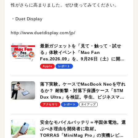
性がさらに高まりました。ぜひ使ってみてください。
・Duet Display
http://www.duetdisplay.com/jp/
最新ガジェットを「見て・触って・試せ
る」体験イベント「Mac Fan
Fes.2026.09」を、9月26日（土）に開催
します！
Apple
レポート
落下実験。ケースでMacBook Neoを守れ
るか？ 耐衝撃・対落下保護ケース「STM
Dux Ultra」を検証。学生、ビジネスマン
のモバイルユースに最適！
アクセサリ
レポート
タイアップ
安全なモバイルバッテリ＝半固体電池。選
ぶべき理由を開発者に取材。
TORRAS「MiniMag Pro」の実機レビュ