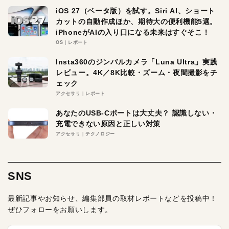
iOS 27（ベータ版）を試す。Siri AI、ショート
カットの自動作成ほか、期待大の便利機能5選。
iPhoneがAIの入り口になる未来はすぐそこ！
OS
レポート
Insta360のジンバルカメラ「Luna Ultra」実践
レビュー。4K／8K比較・ズーム・夜間撮影をチ
ェック
アクセサリ
レポート
あなたのUSB-Cポートは大丈夫？ 認識しない・
充電できない原因と正しい対策
アクセサリ
テクノロジー
SNS
最新記事やお知らせ、編集部員の取材レポートなどを投稿中！
ぜひフォローをお願いします。