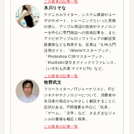
この著者の記事一覧
氷川りそな
テクニカルライター。システム構築やユー
ザのサポート、トレーニングといった実務
の傍ら、アップル周辺の技術やテクノロジ
ーを中心に専門雑誌への技術記事を、また
アドビやアップルのソフトウェアの解説実
践書籍なども執筆する。近著は「iLife入門
活用ガイド」「iMovieマスターブック」
「Photoshop CS6マスターブック」
「Illustrator逆引きクイックリファレンス」
（いずれも共著:マイナビ刊）など。
この著者の記事一覧
牧野武文
フリーライター／ITジャーナリスト。ITビ
ジネスやテクノロジーについて、消費者や
生活者の視点からやさしく解説することに
定評がある。IT関連書を中心に「玩具」
「ゲーム」「文学」など、さまざまなジャ
ンルの書籍を幅広く執筆。
この著者の記事一覧