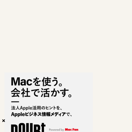
×
×
×