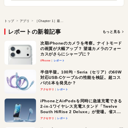
トップ
アプリ
［Chapter 1］最高の使い心地 1500円以下編●Mac App Store 2015年ベストアプリはこれだ!?
レポートの新着記事
もっと見る
次期iPhoneのカメラを考察。ナイトモード
の画質が大幅アップ？ 望遠カメラのフォー
カスがさらにシャープに？
iPhone
レポート
半信半疑。100均・Seria（セリア）の60W
対応USB-Cケーブルの性能を検証。超コス
パの1本を発見か？
アクセサリ
レポート
iPhoneとAirPodsを同時に急速充電できる
2-in-1ワイヤレス充電スタンド「Twelve
South HiRise 2 Deluxe」が登場。省スペ
ースでおしゃれに充電したい人にオスス
アクセサリ
レポート
メ！