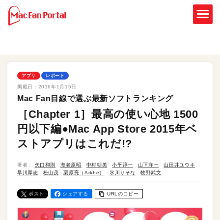
アプリ
レポート
掲載日：
2016年1月15日
Mac Fan目線で選ぶ最新ソフトランキング
［Chapter 1］最高の使い心地 1500
円以下編●Mac App Store 2015年ベ
ストアプリはこれだ!?
著者：
矢口和則
海老原昭
中村朝美
小平淳一
山下洋一
山田井ユウキ
早川厚志
松山茂
栗原亮（Arkhē）
氷川りそな
牧野武文
ポスト
シェアする
URLのコピー