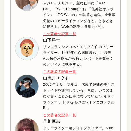
＆ジャーナリスト。主な仕事に「Mac
Fan」「Web Desinging」「集英社オンラ
イン」「PC Watch」の執筆と編集、企業販
促物のコピーライティングなど。ときどき
絵描きも。Webの制作・運用も担う。
この著者の記事一覧
山下洋一
サンフランシスコベイエリア在住のフリー
ライター。1997年から米国暮らし、以来
Appleのお膝元からTechレポートを数多く
のメディアに執筆する。
この著者の記事一覧
山田井ユウキ
2001年より「マルコ」名義で趣味のテキス
トサイトを運営しているうちに、いつのま
にか書くことが仕事になっていた“テキサイ
ライター”。好きなものはワインとカメラと
BL。
この著者の記事一覧
早川厚志
フリーライター兼フォトグラファー。Mac