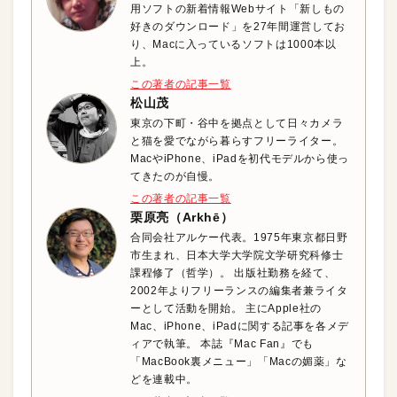
用ソフトの新着情報Webサイト「新しもの
好きのダウンロード」を27年間運営してお
り、Macに入っているソフトは1000本以
上。
この著者の記事一覧
松山茂
東京の下町・谷中を拠点として日々カメラ
と猫を愛でながら暮らすフリーライター。
MacやiPhone、iPadを初代モデルから使っ
てきたのが自慢。
この著者の記事一覧
栗原亮（Arkhē）
合同会社アルケー代表。1975年東京都日野
市生まれ、日本大学大学院文学研究科修士
課程修了（哲学）。 出版社勤務を経て、
2002年よりフリーランスの編集者兼ライタ
ーとして活動を開始。 主にApple社の
Mac、iPhone、iPadに関する記事を各メデ
ィアで執筆。 本誌『Mac Fan』でも
「MacBook裏メニュー」「Macの媚薬」な
どを連載中。