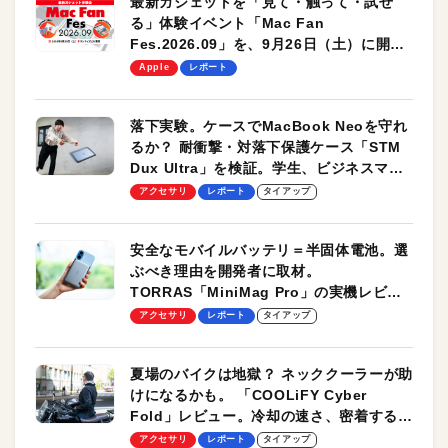
最新ガジェットを「見て・触って・試せ
る」体験イベント「Mac Fan
Fes.2026.09」を、9月26日（土）に開催
します！
Apple
レポート
落下実験。ケースでMacBook Neoを守れ
るか？ 耐衝撃・対落下保護ケース「STM
Dux Ultra」を検証。学生、ビジネスマン
のモバイルユースに最適！
アクセサリ
レポート
タイアップ
安全なモバイルバッテリ＝半固体電池。選
ぶべき理由を開発者に取材。
TORRAS「MiniMag Pro」の実機レビュ
ーも
アクセサリ
レポート
タイアップ
夏場のバイクは地獄？ ネッククーラーが助
けになるかも。 「COOLiFY Cyber
Fold」レビュー。冷却の速さ、密着する冷
却プレート、シンプルな操作性がグッド！
アクセサリ
レポート
タイアップ