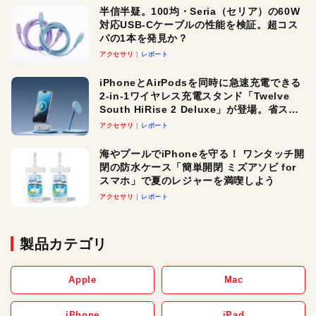
半信半疑。100均・Seria（セリア）の60W
対応USB-Cケーブルの性能を検証。超コス
パの1本を発見か？
アクセサリ
レポート
iPhoneとAirPodsを同時に急速充電できる
2-in-1ワイヤレス充電スタンド「Twelve
South HiRise 2 Deluxe」が登場。省スペ
ースでおしゃれに充電したい人にオスス
アクセサリ
レポート
メ！
海やプールでiPhoneを守る！ ワンタッチ開
閉の防水ケース「簡単開閉 ミズアソビ for
スマホ」で夏のレジャーを満喫しよう
アクセサリ
レポート
製品カテゴリ
Apple
Mac
iPhone
iPad