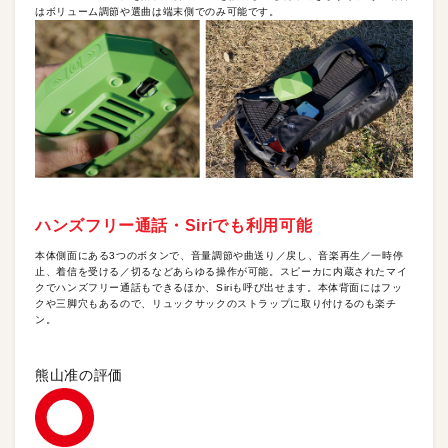
はボリューム調節や選曲は端末側でのみ可能です。
ハンズフリー通話・Siriでも利用可能
本体側面にある3つのボタンで、音量調節や曲送り／戻し、音楽再生／一時停
止、着信を受ける／切るなどあらゆる操作が可能。スピーカに内蔵されたマイ
クでハンズフリー通話もできるほか、Siriも呼び出せます。本体背面にはフッ
クや三脚穴もあるので、リュックサックのストラップに取り付けるのも楽チ
ン。
熊山准の評価