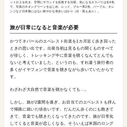
ットが上を向き、空間にサウンドを拡散する仕様。気になるカラバリは全8色
で、写真のネオングリーンをはじめ、レッド、ブルー系2色、パープル、オレ
ンジなど日本製にはない鮮やかな色合いばかり（白・黒もあり）。
旅が日常になると音楽が必要
かつてネパールのエベレスト街道を1カ月近く歩き回った
ときの思い出です。出発当初は見るもの聞くものすべて
が珍しく、トレッキング中に音楽を聴くなんてとんでも
ないと考えていました。というのも、すれ違う旅行者の
多くがイヤフォンで音楽を聴きながら歩いていたからで
す。
わざわざ大自然で音楽を聴かなくても…。
しかし、旅が2週間を過ぎ、お目当てのエベレストも拝ん
で帰路に就いた頃合いです。だんだん歩くのにも飽きて
きて、音楽でも聴きたくなってきたのです。旅が日常化
してくると音楽が恋しくなる。そういえば米国のロング