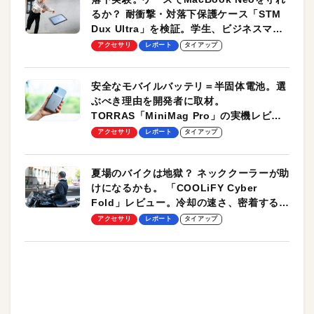
るか？ 耐衝撃・対落下保護ケース「STM
Dux Ultra」を検証。学生、ビジネスマン
のモバイルユースに最適！
アクセサリ
レポート
タイアップ
安全なモバイルバッテリ＝半固体電池。選
ぶべき理由を開発者に取材。
TORRAS「MiniMag Pro」の実機レビュ
ーも
アクセサリ
レポート
タイアップ
夏場のバイクは地獄？ ネッククーラーが助
けになるかも。 「COOLiFY Cyber
Fold」レビュー。冷却の速さ、密着する冷
却プレート、シンプルな操作性がグッド！
アクセサリ
レポート
タイアップ