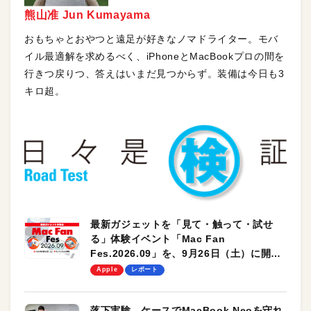
熊山准 Jun Kumayama
おもちゃとおやつと遠足が好きなノマドライター。モバ
イル最適解を求めるべく、iPhoneとMacBookプロの間を
行きつ戻りつ、答えはいまだ見つからず。装備は今日も3
キロ超。
最新ガジェットを「見て・触って・試せ
る」体験イベント「Mac Fan
Fes.2026.09」を、9月26日（土）に開催
します！
Apple
レポート
落下実験。ケースでMacBook Neoを守れ