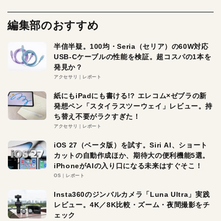
編集部のおすすめ
半信半疑。100均・Seria（セリア）の60W対応
USB-Cケーブルの性能を検証。超コスパの1本を
発見か？
アクセサリ
レポート
紙にもiPadにも書ける!? エレコム×ゼブラの新
発想ペン「スタイラスツーウェイ」レビュー。持
ち替え不要がラクすぎた！
アクセサリ
レポート
iOS 27（ベータ版）を試す。Siri AI、ショート
カットの自動作成ほか、期待大の便利機能5選。
iPhoneがAIの入り口になる未来はすぐそこ！
OS
レポート
Insta360のジンバルカメラ「Luna Ultra」実践
レビュー。4K／8K比較・ズーム・夜間撮影をチ
ェック