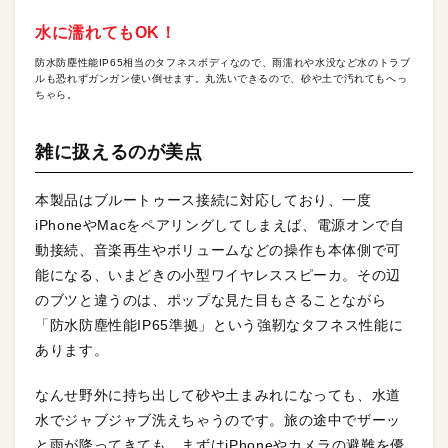
水に濡れてもOK！
防水防塵性能IP65相当のタフネスボディなので、雨濡れや水没など水のトラブ
ルも恐れずガンガン使い倒せます。丸洗いできるので、砂や土で汚れてもへっ
ちゃら。
雑に扱えるのが美点
本製品はブルートゥース接続に対応しており、一度
iPhoneやMacをペアリングしてしまえば、電源オンで自
動接続、音楽再生やボリュームなどの操作も本体側で可
能になる、いまどきの小型ワイヤレススピーカ。その辺
のブツと違うのは、ポップな見た目もさることながら
「防水防塵性能IP65準拠」という強靭なタフネス性能に
あります。
なんせ野外に持ち出して砂や土まみれになっても、水道
水でジャブジャブ洗えちゃうのです。旅の途中でザーッ
と雨が降ってきても、まずはiPhoneやカメラの避難を優