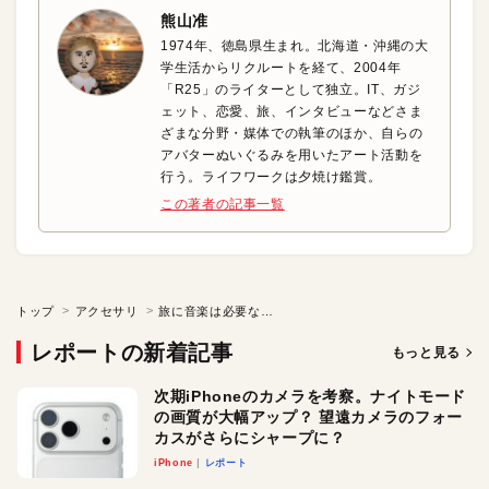
熊山准
1974年、徳島県生まれ。北海道・沖縄の大
学生活からリクルートを経て、2004年
「R25」のライターとして独立。IT、ガジ
ェット、恋愛、旅、インタビューなどさま
ざまな分野・媒体での執筆のほか、自らの
アバターぬいぐるみを用いたアート活動を
行う。ライフワークは夕焼け鑑賞。
この著者の記事一覧
トップ
アクセサリ
旅に音楽は必要なのか？ タフなスピーカで検証してみた
レポートの新着記事
もっと見る
次期iPhoneのカメラを考察。ナイトモード
の画質が大幅アップ？ 望遠カメラのフォー
カスがさらにシャープに？
iPhone
レポート