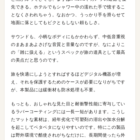
先できる。ホテルでもシャワー中の濡れた手で憶するこ
となくさわれちゃう。なおかつ、うっかり手を滑らせて
地面に落としてもビクともしない頼もしさ。
サウンドも、小柄なボディにもかかわらず、中低音重視
のまあまあよさげな音質と音量なのですが、なによりこ
の「雑に扱える」というスペックが旅の道具として最高
の美点だと思うのです。
旅を快適にしようとすればするほどデジタル機器が増
え、それを保護するためのケースが必要になりがちです
が、本製品には緩衝材も防水処理も不要。
もっとも、おしゃれな見た目と耐衝撃性能に寄与してい
るラバーコーティングには一長一短があります。こうし
たマットな素材は、経年劣化で可塑剤の溶出や加水分解
を起こしてベタベタになりやすいのです。特にこの製品
は野外環境で酷使されがちなだけに、長期間使ったら外