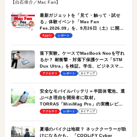
【白石倖介／Mac Fan】
最新ガジェットを「見て・触って・試せ
る」体験イベント「Mac Fan
Fes.2026.09」を、9月26日（土）に開催
します！
Apple
レポート
落下実験。ケースでMacBook Neoを守れ
るか？ 耐衝撃・対落下保護ケース「STM
Dux Ultra」を検証。学生、ビジネスマン
のモバイルユースに最適！
アクセサリ
レポート
タイアップ
安全なモバイルバッテリ＝半固体電池。選
ぶべき理由を開発者に取材。
TORRAS「MiniMag Pro」の実機レビュ
ーも
アクセサリ
レポート
タイアップ
夏場のバイクは地獄？ ネッククーラーが助
けになるかも。 「COOLiFY Cyber