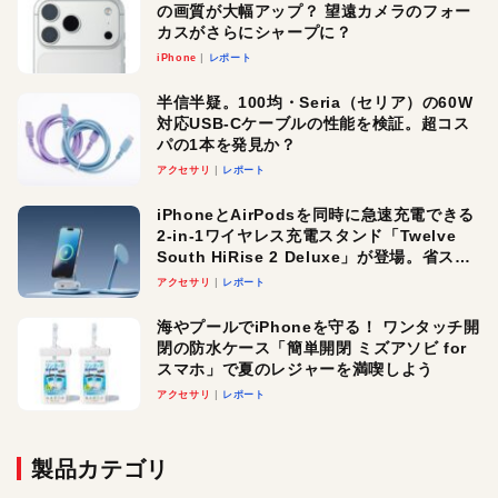
の画質が大幅アップ？ 望遠カメラのフォー
カスがさらにシャープに？
iPhone
レポート
半信半疑。100均・Seria（セリア）の60W
対応USB-Cケーブルの性能を検証。超コス
パの1本を発見か？
アクセサリ
レポート
iPhoneとAirPodsを同時に急速充電できる
2-in-1ワイヤレス充電スタンド「Twelve
South HiRise 2 Deluxe」が登場。省スペ
ースでおしゃれに充電したい人にオスス
アクセサリ
レポート
メ！
海やプールでiPhoneを守る！ ワンタッチ開
閉の防水ケース「簡単開閉 ミズアソビ for
スマホ」で夏のレジャーを満喫しよう
アクセサリ
レポート
製品カテゴリ