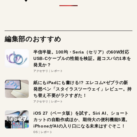
編集部のおすすめ
半信半疑。100均・Seria（セリア）の60W対応
USB-Cケーブルの性能を検証。超コスパの1本を
発見か？
アクセサリ
レポート
紙にもiPadにも書ける!? エレコム×ゼブラの新
発想ペン「スタイラスツーウェイ」レビュー。持
ち替え不要がラクすぎた！
アクセサリ
レポート
iOS 27（ベータ版）を試す。Siri AI、ショート
カットの自動作成ほか、期待大の便利機能5選。
iPhoneがAIの入り口になる未来はすぐそこ！
OS
レポート