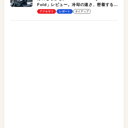
Fold」レビュー。冷却の速さ、密着する冷
却プレート、シンプルな操作性がグッド！
アクセサリ
レポート
タイアップ