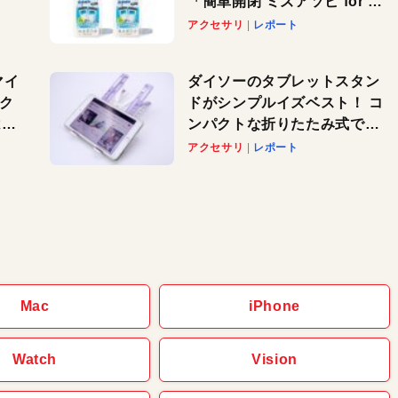
「簡単開閉 ミズアソビ for ス
」が
マホ」で夏のレジャーを満喫
アクセサリ
レポート
れ
しよう
！
マイ
ダイソーのタブレットスタン
パク
ドがシンプルイズベスト！ コ
AI
ンパクトな折りたたみ式でノ
も
ートパソコンにも対応。カラ
アクセサリ
レポート
バリ4つで選べる楽しさも
Mac
iPhone
Watch
Vision