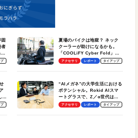
半固
夏場のバイクは地獄？ ネック
発者
クーラーが助けになるかも。
ag
「COOLiFY Cyber Fold」レ
ビュー。冷却の速さ、密着する
ップ
アクセサリ
レポート
タイアップ
冷却プレート、シンプルな操作
性がグッド！
せ
“AIメガネ”の大学生活における
ア
ポテンシャル。Rokid AIスマ
試して
ートグラスで、Z／α世代は何
のス
を見る？ 現役学生起業家、そ
ップ
アクセサリ
レポート
タイアップ
して教授による体験会レポート
【PR】