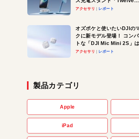
ス充電スタンド「Twelve
South HiRise 2 Deluxe
アクセサリ
レポート
登場。省スペースでおしゃ
に充電したい人にオススメ
オズポケと使いたいDJIの
クに新モデル登場！ コン
トな「DJI Mic Mini 2S」は
ノイキャンも搭載。屋外で
アクセサリ
レポート
快適に！
製品カテゴリ
Apple
iPad