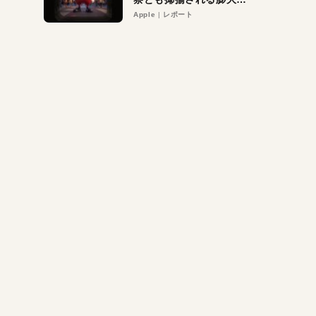
異議申し立て。対象は非
Apple
レポート
営利団体や公益団体も。
Appleロゴを“過剰”に守
る理由とは