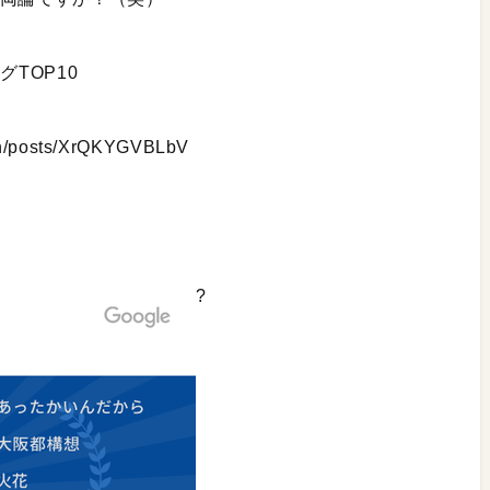
グTOP10
pan/posts/XrQKYGVBLbV
?