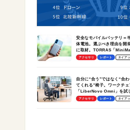
安全なモバイルバッテリ＝
体電池。選ぶべき理由を開
に取材。TORRAS「MiniM
Pro」の実機レビューも
アクセサリ
レポート
タイア
自分に“合う”ではなく“合わ
てくれる”椅子。ワークチェ
「LiberNovo Omni」を
わかったその魅力。まさか
アクセサリ
レポート
タイア
トレッチ機能も搭載