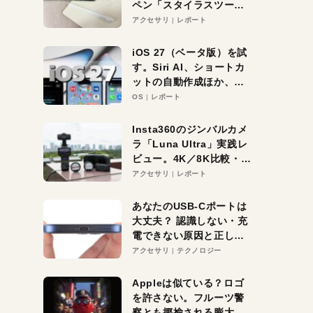
ペン「スタイラスツーウ
ェイ」レビュー。持ち替
アクセサリ
レポート
え不要がラクすぎた！
iOS 27（ベータ版）を試
す。Siri AI、ショートカ
ットの自動作成ほか、期
待大の便利機能5選。
OS
レポート
iPhoneがAIの入り口にな
る未来はすぐそこ！
Insta360のジンバルカメ
ラ「Luna Ultra」実践レ
ビュー。4K／8K比較・ズ
ーム・夜間撮影をチェッ
アクセサリ
レポート
ク
あなたのUSB-Cポートは
大丈夫？ 認識しない・充
電できない原因と正しい
対策
アクセサリ
テクノロジー
Appleは似ている？ロゴ
を許さない。フルーツ警
察とも揶揄される膨大な