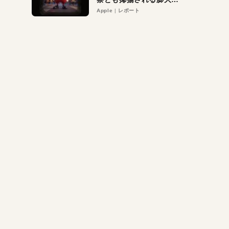
異議申し立て。対象は非
Apple
レポート
営利団体や公益団体も。
Appleロゴを“過剰”に守
る理由とは