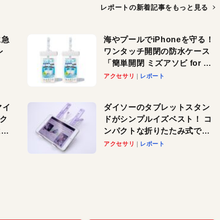
レポートの新着記事を
もっと見る
に急
海やプールでiPhoneを守る！
レ
ワンタッチ開閉の防水ケース
「簡単開閉 ミズアソビ for ス
」が
マホ」で夏のレジャーを満喫
アクセサリ
レポート
れ
しよう
！
マイ
ダイソーのタブレットスタン
パク
ドがシンプルイズベスト！ コ
AI
ンパクトな折りたたみ式でノ
も
ートパソコンにも対応。カラ
アクセサリ
レポート
バリ4つで選べる楽しさも