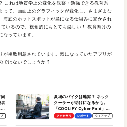
？ これは地質学上の変化を観察・勉強できる教育系
よって、画面上のグラフィックが変化し、さまざまな
、海底のホットスポットが島になる仕組みに驚かされ
っているので、視覚的にもとても楽しい！ 教育向けの
になっています。
リが複数用意されています。気になっていたアプリが
のではないでしょうか？
半固
夏場のバイクは地獄？ ネック
発者
クーラーが助けになるかも。
ag
「COOLiFY Cyber Fold」レ
ビュー。冷却の速さ、密着する
ップ
アクセサリ
レポート
タイアップ
冷却プレート、シンプルな操作
性がグッド！