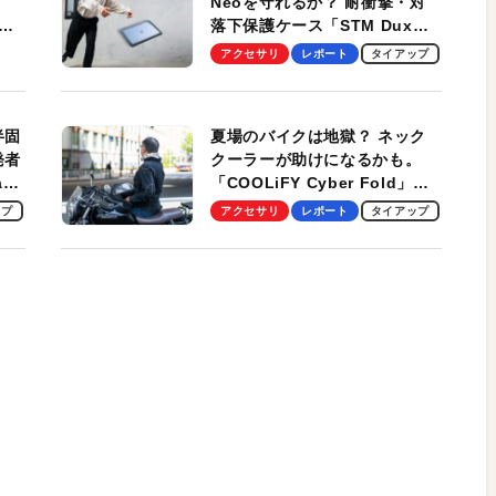
Neoを守れるか？ 耐衝撃・対
落下保護ケース「STM Dux
しま
Ultra」を検証。学生、ビジネ
アクセサリ
レポート
タイアップ
スマンのモバイルユースに最
適！
半固
夏場のバイクは地獄？ ネック
発者
クーラーが助けになるかも。
ag
「COOLiFY Cyber Fold」レ
ビュー。冷却の速さ、密着する
ップ
アクセサリ
レポート
タイアップ
冷却プレート、シンプルな操作
性がグッド！