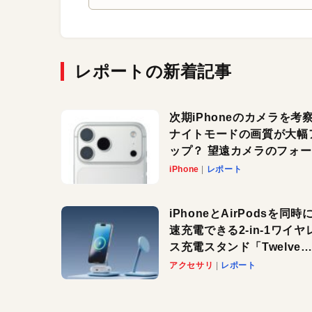
レポートの新着記事
次期iPhoneのカメラを考
ナイトモードの画質が大幅
ップ？ 望遠カメラのフォ
スがさらにシャープに？
iPhone
レポート
iPhoneとAirPodsを同時
速充電できる2-in-1ワイヤ
ス充電スタンド「Twelve
South HiRise 2 Deluxe
アクセサリ
レポート
登場。省スペースでおしゃ
に充電したい人にオススメ