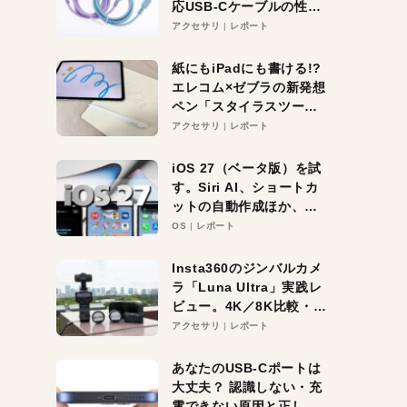
応USB-Cケーブルの性能
を検証。超コスパの1本を
アクセサリ
レポート
発見か？
紙にもiPadにも書ける!?
エレコム×ゼブラの新発想
ペン「スタイラスツーウ
ェイ」レビュー。持ち替
アクセサリ
レポート
え不要がラクすぎた！
iOS 27（ベータ版）を試
す。Siri AI、ショートカ
ットの自動作成ほか、期
待大の便利機能5選。
OS
レポート
iPhoneがAIの入り口にな
る未来はすぐそこ！
Insta360のジンバルカメ
ラ「Luna Ultra」実践レ
ビュー。4K／8K比較・ズ
ーム・夜間撮影をチェッ
アクセサリ
レポート
ク
あなたのUSB-Cポートは
大丈夫？ 認識しない・充
電できない原因と正しい