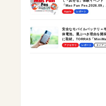
て・試せる」体験イベント
「Mac Fan Fes.2026.09」
を、9月26日（土）に開催
Apple
レポート
す！
安全なモバイルバッテリ＝
体電池。選ぶべき理由を開
に取材。TORRAS「MiniM
Pro」の実機レビューも
アクセサリ
レポート
タイア