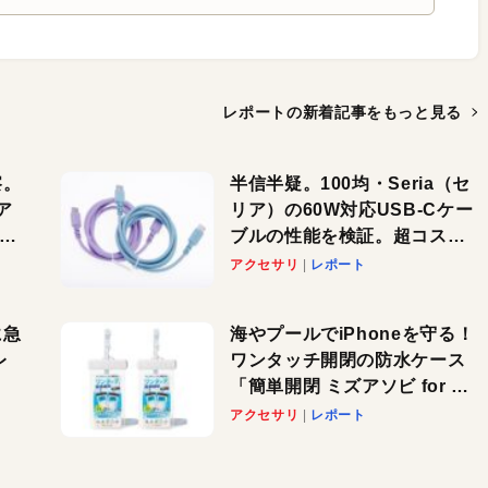
レポートの新着記事を
もっと見る
察。
半信半疑。100均・Seria（セ
ア
リア）の60W対応USB-Cケー
ーカ
ブルの性能を検証。超コスパ
の1本を発見か？
アクセサリ
レポート
に急
海やプールでiPhoneを守る！
レ
ワンタッチ開閉の防水ケース
「簡単開閉 ミズアソビ for ス
」が
マホ」で夏のレジャーを満喫
アクセサリ
レポート
れ
しよう
！