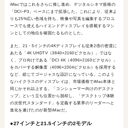
iMacではこれをさらに推し進め、デジタルシネマ規格の
「DCI−P3」ベースにまで拡張した。これにより、従来よ
りも25%広い色域を持ち、映像や写真を編集するプロユ
ースでも使えるハイエンドディスプレイを搭載するマシ
ンとしての地位を確固たるものとした。
また、21・5インチの4Kディスプレイも従来2倍の密度に
あたる「4K UHDTV（3840×2160ピクセル）」ではな
く、プロ向けである「DCI 4K（4096×2160ピクセル）」
をカバーする解像度（4096×2304ピクセル）を採用する
など、総じてゴージャスな設計になっている。このよう
なハイクラスのディスプレイは、市場価格でiMac本体と
同じかそれ以上する。「コンシューマー向けのデスクト
ップ」という立ち位置から脱却し、「デスクトップ体験
の次世代スタンダード」を定義する業界のリーダーへと
進化を遂げたのが新型iMacだ。
●27インチと21.5インチの2モデル