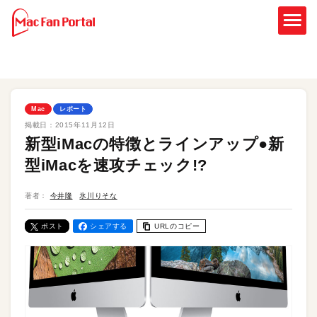
Mac
レポート
掲載日：
2015年11月12日
新型iMacの特徴とラインアップ●新
型iMacを速攻チェック!?
著者：
今井隆
氷川りそな
ポスト
シェアする
URLのコピー