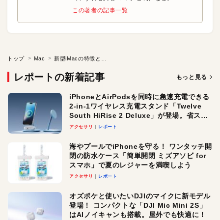
この著者の記事一覧
トップ
Mac
新型iMacの特徴とラインアップ●新型iMacを速攻チェック!?
レポートの新着記事
もっと見る
iPhoneとAirPodsを同時に急速充電できる
2-in-1ワイヤレス充電スタンド「Twelve
South HiRise 2 Deluxe」が登場。省スペ
ースでおしゃれに充電したい人にオスス
アクセサリ
レポート
メ！
海やプールでiPhoneを守る！ ワンタッチ開
閉の防水ケース「簡単開閉 ミズアソビ for
スマホ」で夏のレジャーを満喫しよう
アクセサリ
レポート
オズポケと使いたいDJIのマイクに新モデル
登場！ コンパクトな「DJI Mic Mini 2S」
はAIノイキャンも搭載。屋外でも快適に！