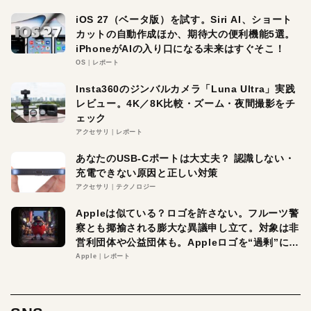
iOS 27（ベータ版）を試す。Siri AI、ショート
カットの自動作成ほか、期待大の便利機能5選。
iPhoneがAIの入り口になる未来はすぐそこ！
OS
レポート
Insta360のジンバルカメラ「Luna Ultra」実践
レビュー。4K／8K比較・ズーム・夜間撮影をチ
ェック
アクセサリ
レポート
あなたのUSB-Cポートは大丈夫？ 認識しない・
充電できない原因と正しい対策
アクセサリ
テクノロジー
Appleは似ている？ロゴを許さない。フルーツ警
察とも揶揄される膨大な異議申し立て。対象は非
営利団体や公益団体も。Appleロゴを“過剰”に守
る理由とは
Apple
レポート