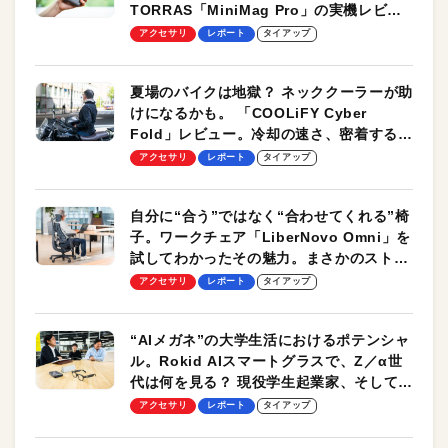
TORRAS「MiniMag Pro」の実機レビュ
ーも
アクセサリ
レポート
タイアップ
夏場のバイクは地獄？ ネッククーラーが助
けになるかも。 「COOLiFY Cyber
Fold」レビュー。冷却の速さ、密着する冷
却プレート、シンプルな操作性がグッド！
アクセサリ
レポート
タイアップ
自分に“合う”ではなく“合わせてくれる”椅
子。ワークチェア「LiberNovo Omni」を
試してわかったその魅力。まさかのストレ
ッチ機能も搭載
アクセサリ
レポート
タイアップ
“AIメガネ”の大学生活におけるポテンシャ
ル。Rokid AIスマートグラスで、Z／α世
代は何を見る？ 現役学生起業家、そして教
授による体験会レポート【PR】
アクセサリ
レポート
タイアップ