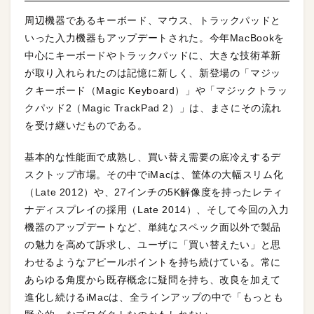
周辺機器であるキーボード、マウス、トラックパッドと
いった入力機器もアップデートされた。今年MacBookを
中心にキーボードやトラックパッドに、大きな技術革新
が取り入れられたのは記憶に新しく、新登場の「マジッ
クキーボード（Magic Keyboard）」や「マジックトラッ
クパッド2（Magic TrackPad 2）」は、まさにその流れ
を受け継いだものである。
基本的な性能面で成熟し、買い替え需要の底冷えするデ
スクトップ市場。その中でiMacは、筐体の大幅スリム化
（Late 2012）や、27インチの5K解像度を持ったレティ
ナディスプレイの採用（Late 2014）、そして今回の入力
機器のアップデートなど、単純なスペック面以外で製品
の魅力を高めて訴求し、ユーザに「買い替えたい」と思
わせるようなアピールポイントを持ち続けている。常に
あらゆる角度から既存概念に疑問を持ち、改良を加えて
進化し続けるiMacは、全ラインアップの中で「もっとも