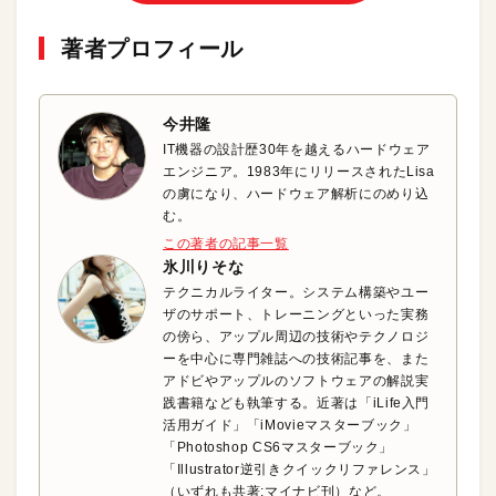
著者プロフィール
今井隆
IT機器の設計歴30年を越えるハードウェア
エンジニア。1983年にリリースされたLisa
の虜になり、ハードウェア解析にのめり込
む。
この著者の記事一覧
氷川りそな
テクニカルライター。システム構築やユー
ザのサポート、トレーニングといった実務
の傍ら、アップル周辺の技術やテクノロジ
ーを中心に専門雑誌への技術記事を、また
アドビやアップルのソフトウェアの解説実
践書籍なども執筆する。近著は「iLife入門
活用ガイド」「iMovieマスターブック」
「Photoshop CS6マスターブック」
「Illustrator逆引きクイックリファレンス」
（いずれも共著:マイナビ刊）など。