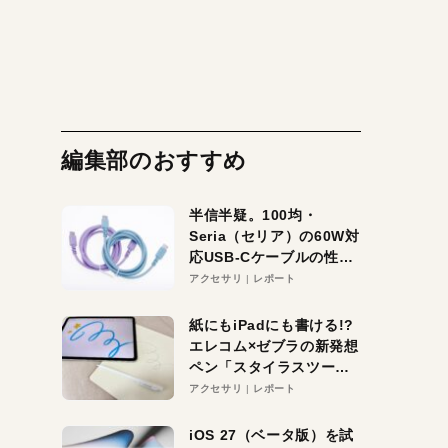
編集部のおすすめ
半信半疑。100均・
Seria（セリア）の60W対
応USB-Cケーブルの性能
を検証。超コスパの1本を
アクセサリ
レポート
発見か？
紙にもiPadにも書ける!?
エレコム×ゼブラの新発想
ペン「スタイラスツーウ
ェイ」レビュー。持ち替
アクセサリ
レポート
え不要がラクすぎた！
iOS 27（ベータ版）を試