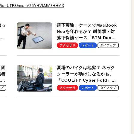
.html?ie=UTF8&me=A25YHVMJM3HHMX
触っ
落下実験。ケースでMacBook
Neoを守れるか？ 耐衝撃・対
落下保護ケース「STM Dux
しま
Ultra」を検証。学生、ビジネ
アクセサリ
レポート
タイアップ
スマンのモバイルユースに最
適！
半固
夏場のバイクは地獄？ ネック
発者
クーラーが助けになるかも。
ag
「COOLiFY Cyber Fold」レ
ビュー。冷却の速さ、密着する
ップ
アクセサリ
レポート
タイアップ
冷却プレート、シンプルな操作
性がグッド！