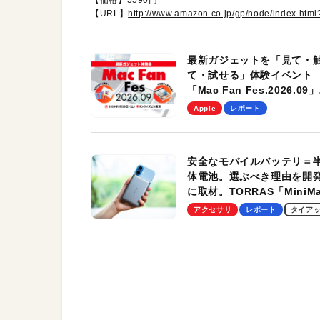
【価格】5590円
【URL】
http://www.amazon.co.jp/gp/node/index
最新ガジェットを「見て・
て・試せる」体験イベント
「Mac Fan Fes.2026.09」
を、9月26日（土）に開催
Apple
レポート
す！
安全なモバイルバッテリ＝
体電池。選ぶべき理由を開
に取材。TORRAS「MiniM
Pro」の実機レビューも
アクセサリ
レポート
タイア