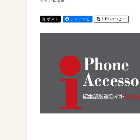
著者：
松山茂
ポスト
シェアする
URLのコピー