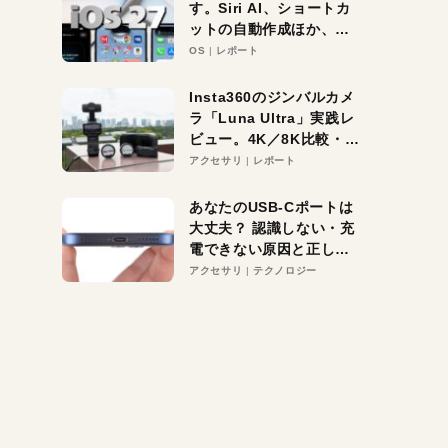
す。Siri AI、ショートカ
ットの自動作成ほか、期
待大の便利機能5選。
OS
レポート
iPhoneがAIの入り口にな
る未来はすぐそこ！
Insta360のジンバルカメ
ラ「Luna Ultra」実践レ
ビュー。4K／8K比較・ズ
ーム・夜間撮影をチェッ
アクセサリ
レポート
ク
あなたのUSB-Cポートは
大丈夫？ 認識しない・充
電できない原因と正しい
対策
アクセサリ
テクノロジー