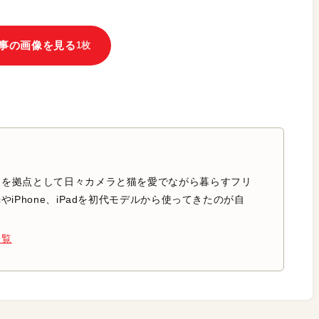
事の画像を見る
1枚
中を拠点として日々カメラと猫を愛でながら暮らすフリ
やiPhone、iPadを初代モデルから使ってきたのが自
一覧