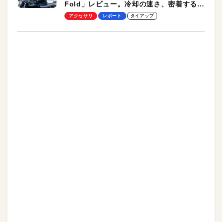
Fold」レビュー。冷却の速さ、密着する冷
却プレート、シンプルな操作性がグッド！
アクセサリ
レポート
タイアップ