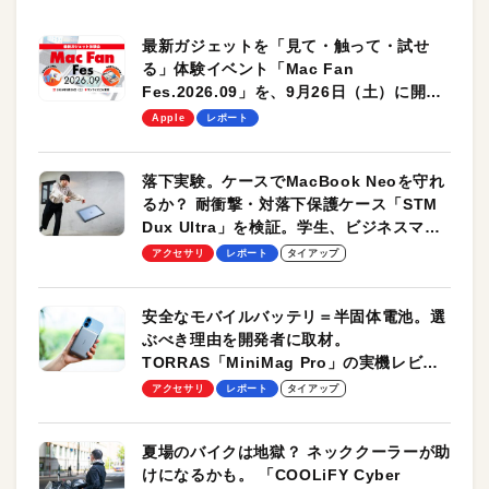
最新ガジェットを「見て・触って・試せ
る」体験イベント「Mac Fan
Fes.2026.09」を、9月26日（土）に開催
します！
Apple
レポート
落下実験。ケースでMacBook Neoを守れ
るか？ 耐衝撃・対落下保護ケース「STM
Dux Ultra」を検証。学生、ビジネスマン
のモバイルユースに最適！
アクセサリ
レポート
タイアップ
安全なモバイルバッテリ＝半固体電池。選
ぶべき理由を開発者に取材。
TORRAS「MiniMag Pro」の実機レビュ
ーも
アクセサリ
レポート
タイアップ
夏場のバイクは地獄？ ネッククーラーが助
けになるかも。 「COOLiFY Cyber