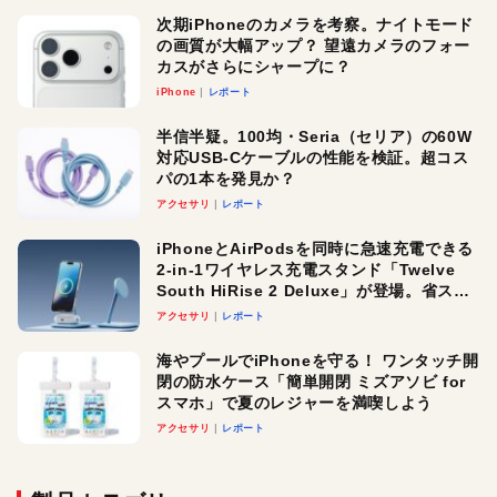
次期iPhoneのカメラを考察。ナイトモード
の画質が大幅アップ？ 望遠カメラのフォー
カスがさらにシャープに？
iPhone
レポート
半信半疑。100均・Seria（セリア）の60W
対応USB-Cケーブルの性能を検証。超コス
パの1本を発見か？
アクセサリ
レポート
iPhoneとAirPodsを同時に急速充電できる
2-in-1ワイヤレス充電スタンド「Twelve
South HiRise 2 Deluxe」が登場。省スペ
ースでおしゃれに充電したい人にオスス
アクセサリ
レポート
メ！
海やプールでiPhoneを守る！ ワンタッチ開
閉の防水ケース「簡単開閉 ミズアソビ for
スマホ」で夏のレジャーを満喫しよう
アクセサリ
レポート