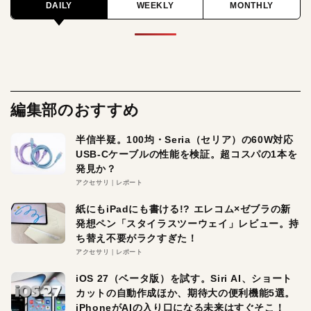
DAILY
WEEKLY
MONTHLY
編集部のおすすめ
半信半疑。100均・Seria（セリア）の60W対応
USB-Cケーブルの性能を検証。超コスパの1本を
発見か？
アクセサリ
レポート
紙にもiPadにも書ける!? エレコム×ゼブラの新
発想ペン「スタイラスツーウェイ」レビュー。持
ち替え不要がラクすぎた！
アクセサリ
レポート
iOS 27（ベータ版）を試す。Siri AI、ショート
カットの自動作成ほか、期待大の便利機能5選。
iPhoneがAIの入り口になる未来はすぐそこ！