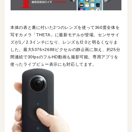
本体の表と裏に付いた2つのレンズを使って360度全体を
写すカメラ「THETA」に最新モデルが登場。センササイ
ズが1／2.3インチになり、レンズもf2.0と明るくなりま
した。最大5376×2688ピクセルの静止画に加え、約25分
間連続で30fpsのフルHD動画も撮影可能。専用アプリを
使ったライブビュー表示にも対応してます。