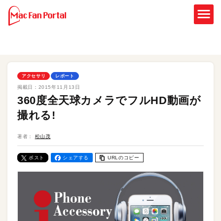
アクセサリ
レポート
掲載日：
2015年11月13日
360度全天球カメラでフルHD動画が
撮れる!
著者：
松山茂
ポスト
シェアする
URLのコピー