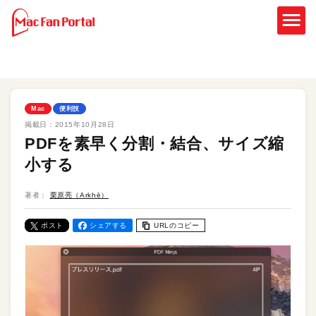
Mac
便利技
掲載日：
2015年10月28日
PDFを素早く分割・結合、サイズ縮
小する
著者：
栗原亮（Arkhē）
ポスト
シェアする
URLのコピー