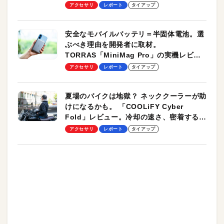
のモバイルユースに最適！
アクセサリ
レポート
タイアップ
安全なモバイルバッテリ＝半固体電池。選
ぶべき理由を開発者に取材。
TORRAS「MiniMag Pro」の実機レビュ
ーも
アクセサリ
レポート
タイアップ
夏場のバイクは地獄？ ネッククーラーが助
けになるかも。 「COOLiFY Cyber
Fold」レビュー。冷却の速さ、密着する冷
却プレート、シンプルな操作性がグッド！
アクセサリ
レポート
タイアップ