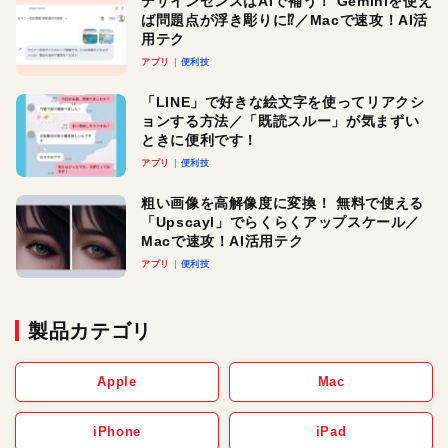
デザインセンスはAIで補う！ Geminiを使え
ば問題点が浮き彫りに⁉︎／Macで速攻！AI活
用テク
アプリ
便利技
「LINE」で好きな絵文字を使ってリアクシ
ョンする方法／「既読スルー」が気まずい
ときに便利です！
アプリ
便利技
粗い画像を高解像度に変換！ 無料で使える
「Upscayl」でらくらくアップスケール／
Macで速攻！AI活用テク
アプリ
便利技
製品カテゴリ
Apple
Mac
iPhone
iPad