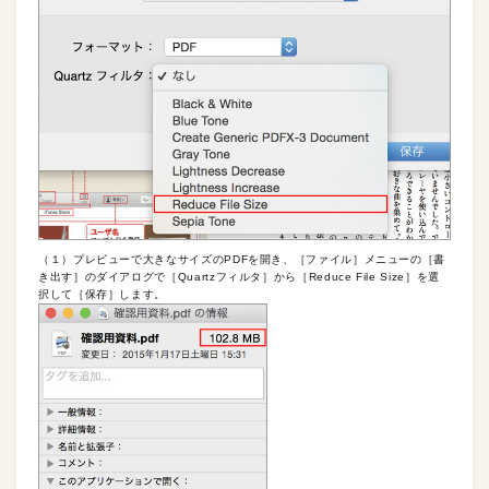
（１）プレビューで大きなサイズのPDFを開き、［ファイル］メニューの［書
き出す］のダイアログで［Quartzフィルタ］から［Reduce File Size］を選
択して［保存］します。