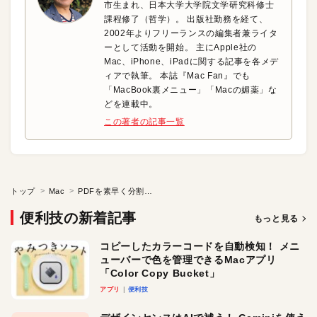
市生まれ、日本大学大学院文学研究科修士
課程修了（哲学）。 出版社勤務を経て、
2002年よりフリーランスの編集者兼ライタ
ーとして活動を開始。 主にApple社の
Mac、iPhone、iPadに関する記事を各メデ
ィアで執筆。 本誌『Mac Fan』でも
「MacBook裏メニュー」「Macの媚薬」な
どを連載中。
この著者の記事一覧
トップ
Mac
PDFを素早く分割・結合、サイズ縮小する
便利技の新着記事
もっと見る
コピーしたカラーコードを自動検知！ メニ
ューバーで色を管理できるMacアプリ
「Color Copy Bucket」
アプリ
便利技