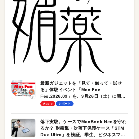
最新ガジェットを「見て・触って・試せ
る」体験イベント「Mac Fan
Fes.2026.09」を、9月26日（土）に開催
します！
Apple
レポート
落下実験。ケースでMacBook Neoを守れ
るか？ 耐衝撃・対落下保護ケース「STM
Dux Ultra」を検証。学生、ビジネスマン