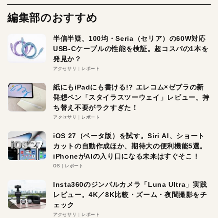
編集部のおすすめ
半信半疑。100均・Seria（セリア）の60W対応
USB-Cケーブルの性能を検証。超コスパの1本を
発見か？
アクセサリ
レポート
紙にもiPadにも書ける!? エレコム×ゼブラの新
発想ペン「スタイラスツーウェイ」レビュー。持
ち替え不要がラクすぎた！
アクセサリ
レポート
iOS 27（ベータ版）を試す。Siri AI、ショート
カットの自動作成ほか、期待大の便利機能5選。
iPhoneがAIの入り口になる未来はすぐそこ！
OS
レポート
Insta360のジンバルカメラ「Luna Ultra」実践
レビュー。4K／8K比較・ズーム・夜間撮影をチ
ェック
アクセサリ
レポート