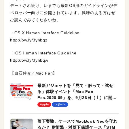
デートされ続け、いまでも最新OS用のガイドラインがデ
ベロッパー向けに公開されています。興味のある方はぜ
ひ読んでみてくださいね。
・OS X Human Interface Guideline
http://ow.ly/3yhbqz
・iOS Human Interface Guideline
http://ow.ly/3yhbqA
【白石倖介／Mac Fan】
最新ガジェットを「見て・触って・試せ
る」体験イベント「Mac Fan
Fes.2026.09」を、9月26日（土）に開催
します！
Apple
レポート
落下実験。ケースでMacBook Neoを守れ
るか？ 耐衝撃・対落下保護ケース「STM