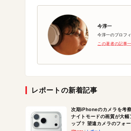
今淳一
今淳一のプロフ
この著者の記事
レポートの新着記事
次期iPhoneのカメラを考
ナイトモードの画質が大幅
ップ？ 望遠カメラのフォ
スがさらにシャープに？