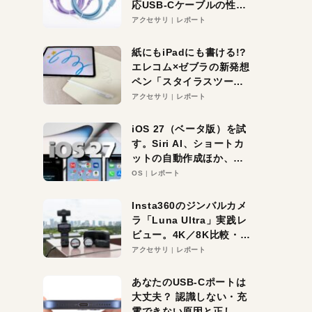
応USB-Cケーブルの性能
を検証。超コスパの1本を
アクセサリ
レポート
発見か？
紙にもiPadにも書ける!?
エレコム×ゼブラの新発想
ペン「スタイラスツーウ
ェイ」レビュー。持ち替
アクセサリ
レポート
え不要がラクすぎた！
iOS 27（ベータ版）を試
す。Siri AI、ショートカ
ットの自動作成ほか、期
待大の便利機能5選。
OS
レポート
iPhoneがAIの入り口にな
る未来はすぐそこ！
Insta360のジンバルカメ
ラ「Luna Ultra」実践レ
ビュー。4K／8K比較・ズ
ーム・夜間撮影をチェッ
アクセサリ
レポート
ク
あなたのUSB-Cポートは
大丈夫？ 認識しない・充
電できない原因と正しい