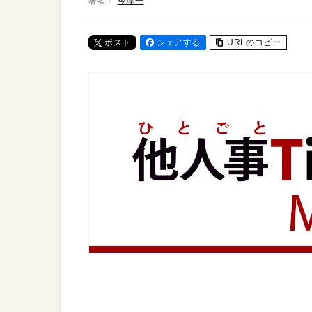
著者：
今淳一
ポスト
シェアする
URLのコピー