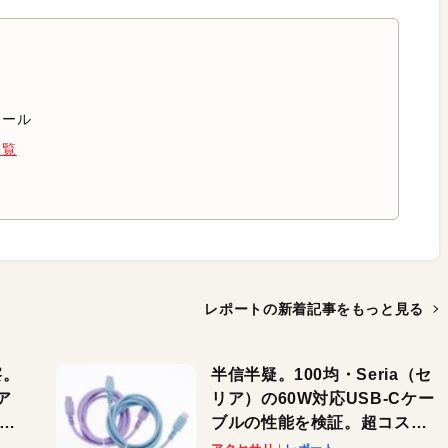
ィール
一覧
レポートの新着記事を
もっと見る
察。
半信半疑。100均・Seria（セ
ア
リア）の60W対応USB-Cケー
ーカ
ブルの性能を検証。超コスパ
の1本を発見か？