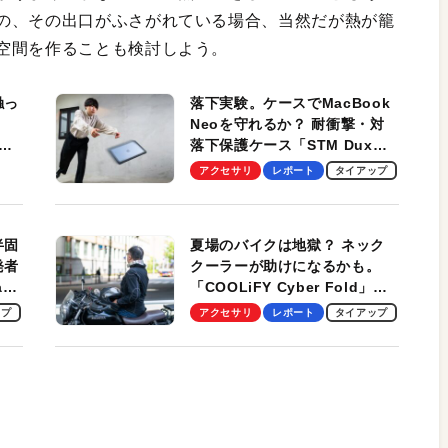
の、その出口がふさがれている場合、当然だが熱が籠
空間を作ることも検討しよう。
触っ
落下実験。ケースでMacBook
Neoを守れるか？ 耐衝撃・対
落下保護ケース「STM Dux
しま
Ultra」を検証。学生、ビジネ
アクセサリ
レポート
タイアップ
スマンのモバイルユースに最
適！
半固
夏場のバイクは地獄？ ネック
発者
クーラーが助けになるかも。
ag
「COOLiFY Cyber Fold」レ
ビュー。冷却の速さ、密着する
ップ
アクセサリ
レポート
タイアップ
冷却プレート、シンプルな操作
性がグッド！