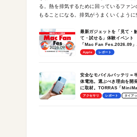
る。熱を排気するために回っているファン
もることになる。排気がうまくいくように
最新ガジェットを「見て・
て・試せる」体験イベント
「Mac Fan Fes.2026.09」
を、9月26日（土）に開催
Apple
レポート
す！
安全なモバイルバッテリ＝
体電池。選ぶべき理由を開
に取材。TORRAS「MiniM
Pro」の実機レビューも
アクセサリ
レポート
タイア