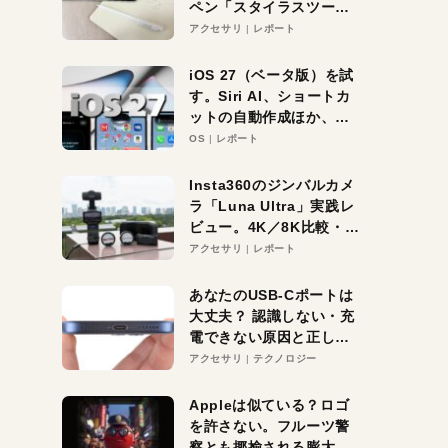
ペン「スタイラスツーウ
ェイ」レビュー。持ち替
アクセサリ
レポート
え不要がラクすぎた！
iOS 27（ベータ版）を試
す。Siri AI、ショートカ
ットの自動作成ほか、期
待大の便利機能5選。
OS
レポート
iPhoneがAIの入り口にな
る未来はすぐそこ！
Insta360のジンバルカメ
ラ「Luna Ultra」実践レ
ビュー。4K／8K比較・ズ
ーム・夜間撮影をチェッ
アクセサリ
レポート
ク
あなたのUSB-Cポートは
大丈夫？ 認識しない・充
電できない原因と正しい
対策
アクセサリ
テクノロジー
Appleは似ている？ロゴ
を許さない。フルーツ警
察とも揶揄される膨大な