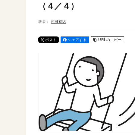
（４／４）
著者：
村田有紀
ポスト
シェアする
URLのコピー