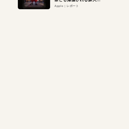
異議申し立て。対象は非
Apple
レポート
営利団体や公益団体も。
Appleロゴを“過剰”に守
る理由とは