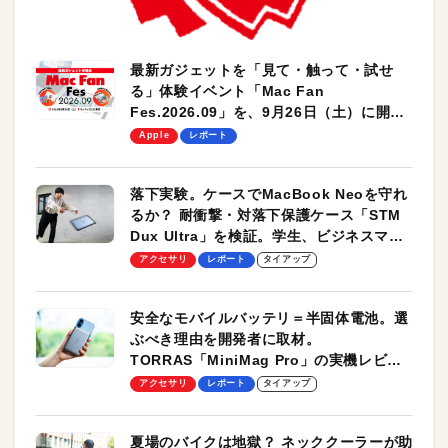
最新ガジェットを「見て・触って・試せ
る」体験イベント「Mac Fan
Fes.2026.09」を、9月26日（土）に開催
します！
Apple
レポート
落下実験。ケースでMacBook Neoを守れ
るか？ 耐衝撃・対落下保護ケース「STM
Dux Ultra」を検証。学生、ビジネスマン
のモバイルユースに最適！
アクセサリ
レポート
タイアップ
安全なモバイルバッテリ＝半固体電池。選
ぶべき理由を開発者に取材。
TORRAS「MiniMag Pro」の実機レビュ
ーも
アクセサリ
レポート
タイアップ
夏場のバイクは地獄？ ネッククーラーが助