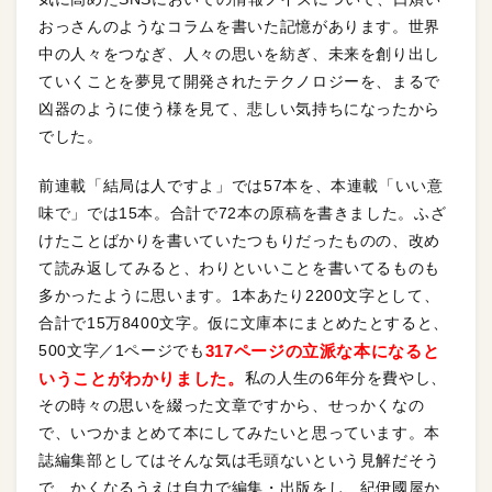
おっさんのようなコラムを書いた記憶があります。世界
中の人々をつなぎ、人々の思いを紡ぎ、未来を創り出し
ていくことを夢見て開発されたテクノロジーを、まるで
凶器のように使う様を見て、悲しい気持ちになったから
でした。
前連載「結局は人ですよ」では57本を、本連載「いい意
味で」では15本。合計で72本の原稿を書きました。ふざ
けたことばかりを書いていたつもりだったものの、改め
て読み返してみると、わりといいことを書いてるものも
多かったように思います。1本あたり2200文字として、
合計で15万8400文字。仮に文庫本にまとめたとすると、
500文字／1ページでも
317ページの立派な本になると
いうことがわかりました。
私の人生の6年分を費やし、
その時々の思いを綴った文章ですから、せっかくなの
で、いつかまとめて本にしてみたいと思っています。本
誌編集部としてはそんな気は毛頭ないという見解だそう
で、かくなるうえは自力で編集・出版をし、紀伊國屋か