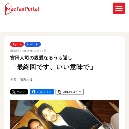
Apple
レポート
掲載日：
2015年10月18日
宮田人司の親愛なるうら返し
「最終回です、いい意味で」
著者：
宮田人司
ポスト
シェアする
URLのコピー