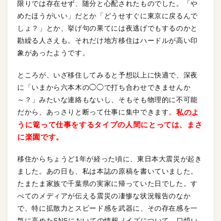
限りでは存在せず、随分と心配されたものでした。「や
めたほうがいい」だとか「どうせすぐに東京に戻るんで
しょ？」とか、挙げ句の果てには夜逃げでもするのかと
勘繰る人さえも。それだけ地方移住はハードルが高い印
象があったようです。
ところが、いざ移住してみると予想以上に快適で、深夜
に「いまから六本木の◯◯で打ち合わせできませんか
～？」みたいな連絡もないし、そもそも物理的に不可能
だから、あっさりと断って仕事に集中できます。
私のよ
うに篭って仕事をするタイプの人間にとっては、まさ
に楽園です。
移住からちょうど1年が経った頃に、東日本大震災が起き
ました。あの日も、私は本誌の原稿を書いていました。
たまたま家族で千葉県の実家に帰っていた日でした。す
べてのメディアが伝える震災の凄惨な状況報告のなか
で、特に拡散力とスピード感を武器に、その存在感を一
気に高めたSNSにおいての情報ノイズについて、口煩い