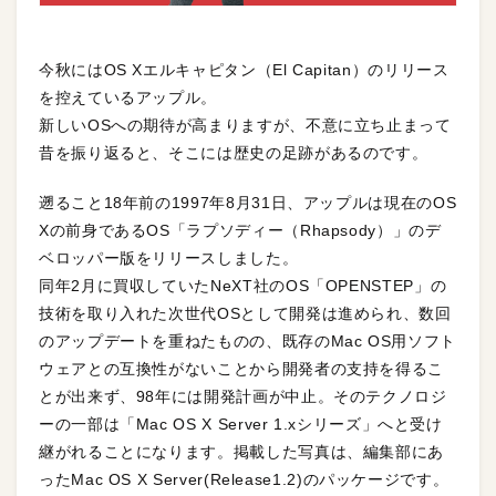
今秋にはOS Xエルキャピタン（El Capitan）のリリース
を控えているアップル。
新しいOSへの期待が高まりますが、不意に立ち止まって
昔を振り返ると、そこには歴史の足跡があるのです。
遡ること18年前の1997年8月31日、アップルは現在のOS
Xの前身であるOS「ラプソディー（Rhapsody）」のデ
ベロッパー版をリリースしました。
同年2月に買収していたNeXT社のOS「OPENSTEP」の
技術を取り入れた次世代OSとして開発は進められ、数回
のアップデートを重ねたものの、既存のMac OS用ソフト
ウェアとの互換性がないことから開発者の支持を得るこ
とが出来ず、98年には開発計画が中止。そのテクノロジ
ーの一部は「Mac OS X Server 1.xシリーズ」へと受け
継がれることになります。掲載した写真は、編集部にあ
ったMac OS X Server(Release1.2)のパッケージです。