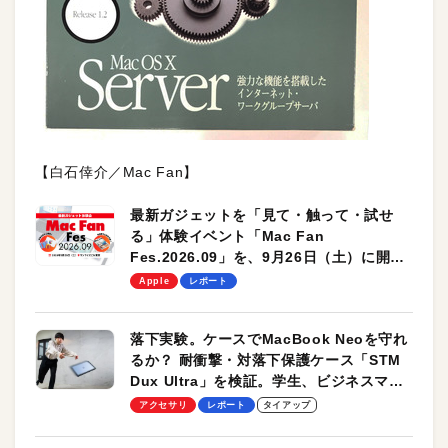
【白石倖介／Mac Fan】
最新ガジェットを「見て・触って・試せ
る」体験イベント「Mac Fan
Fes.2026.09」を、9月26日（土）に開催
します！
Apple
レポート
落下実験。ケースでMacBook Neoを守れ
るか？ 耐衝撃・対落下保護ケース「STM
Dux Ultra」を検証。学生、ビジネスマン
のモバイルユースに最適！
アクセサリ
レポート
タイアップ