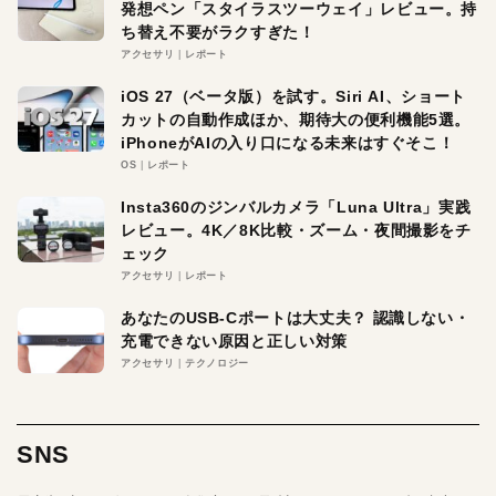
発想ペン「スタイラスツーウェイ」レビュー。持
ち替え不要がラクすぎた！
アクセサリ
レポート
iOS 27（ベータ版）を試す。Siri AI、ショート
カットの自動作成ほか、期待大の便利機能5選。
iPhoneがAIの入り口になる未来はすぐそこ！
OS
レポート
Insta360のジンバルカメラ「Luna Ultra」実践
レビュー。4K／8K比較・ズーム・夜間撮影をチ
ェック
アクセサリ
レポート
あなたのUSB-Cポートは大丈夫？ 認識しない・
充電できない原因と正しい対策
アクセサリ
テクノロジー
SNS