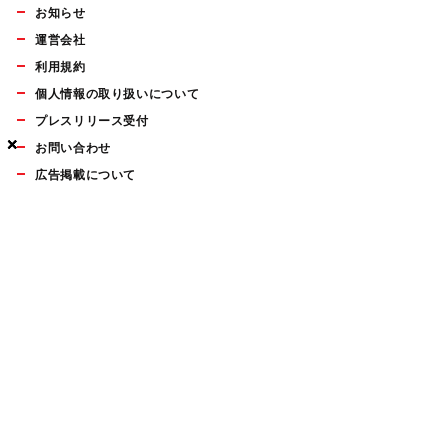
お知らせ
運営会社
利用規約
個人情報の取り扱いについて
プレスリリース受付
×
×
×
お問い合わせ
広告掲載について
マイナビBOOKS
Mac Fan Portalの人気記事ランキングやおすすめ記事、編集部
員によるコラムなどをまとめたメールマガジンを毎週金曜日に
配信します。お気軽にご登録ください。
Mac Fan メールマガジン
無料登録はこちら