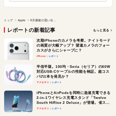
トップ
Apple
8月最後の思い出コラム
レポートの新着記事
もっと見る
次期iPhoneのカメラを考察。ナイトモード
の画質が大幅アップ？ 望遠カメラのフォー
カスがさらにシャープに？
iPhone
レポート
半信半疑。100均・Seria（セリア）の60W
対応USB-Cケーブルの性能を検証。超コス
パの1本を発見か？
アクセサリ
レポート
iPhoneとAirPodsを同時に急速充電できる
2-in-1ワイヤレス充電スタンド「Twelve
South HiRise 2 Deluxe」が登場。省スペ
ースでおしゃれに充電したい人にオスス
アクセサリ
レポート
メ！