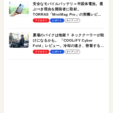
安全なモバイルバッテリ＝半固体電池。選
ぶべき理由を開発者に取材。
TORRAS「MiniMag Pro」の実機レビュ
ーも
アクセサリ
レポート
タイアップ
夏場のバイクは地獄？ ネッククーラーが助
けになるかも。 「COOLiFY Cyber
Fold」レビュー。冷却の速さ、密着する冷
却プレート、シンプルな操作性がグッド！
アクセサリ
レポート
タイアップ