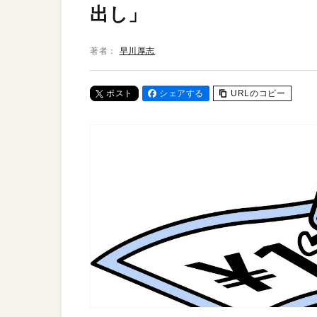
出し」
著者：
早川厚志
ポスト
シェアする
URLのコピー