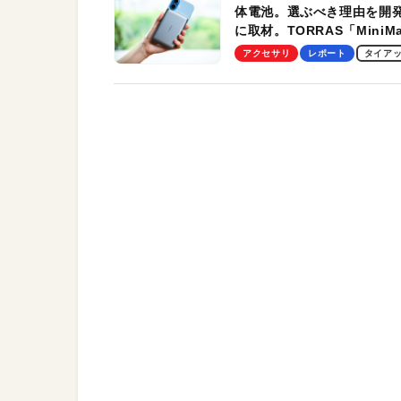
体電池。選ぶべき理由を開
に取材。TORRAS「MiniM
Pro」の実機レビューも
アクセサリ
レポート
タイア