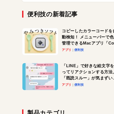
便利技の新着記事
コピーしたカラーコードを
動検知！ メニューバーで
管理できるMacアプリ「Col
Copy Bucket」
アプリ
便利技
「LINE」で好きな絵文字
ってリアクションする方法
「既読スルー」が気まずい
きに便利です！
アプリ
便利技
製品カテゴリ