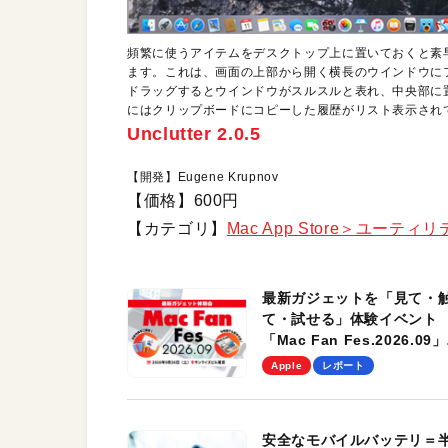
頻繁に使うアイテムをデスクトップ上に置いておくと素
ます。これは、画面の上部から開く横長のウインドウに
ドラッグするとウインドウがスルスルと表れ、中央部に
にはクリップボードにコピーした履歴がリスト表示され
Unclutter 2.0.5
【開発】Eugene Krupnov
【価格】600円
【カテゴリ】
Mac App Store＞ユーティ
最新ガジェットを「見て・
て・試せる」体験イベント
「Mac Fan Fes.2026.09」
を、9月26日（土）に開催
Apple
レポート
す！
安全なモバイルバッテリ＝