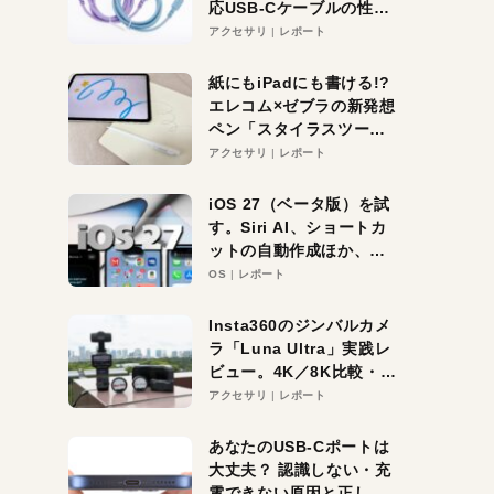
応USB-Cケーブルの性能
を検証。超コスパの1本を
アクセサリ
レポート
発見か？
紙にもiPadにも書ける!?
エレコム×ゼブラの新発想
ペン「スタイラスツーウ
ェイ」レビュー。持ち替
アクセサリ
レポート
え不要がラクすぎた！
iOS 27（ベータ版）を試
す。Siri AI、ショートカ
ットの自動作成ほか、期
待大の便利機能5選。
OS
レポート
iPhoneがAIの入り口にな
る未来はすぐそこ！
Insta360のジンバルカメ
ラ「Luna Ultra」実践レ
ビュー。4K／8K比較・ズ
ーム・夜間撮影をチェッ
アクセサリ
レポート
ク
あなたのUSB-Cポートは
大丈夫？ 認識しない・充
電できない原因と正しい