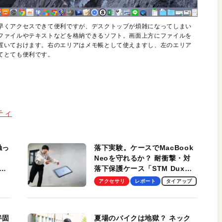
早くアクセスできて便利ですが、デスクトップが煩雑になってしまい
ファイルやテキストなどを格納できるソフト。画面上方にファイルを
置いておけます。右のエリアはメモ帳として使えますし、左のエリア
てとても便利です。
リティ
触っ
落下実験。ケースでMacBook
Neoを守れるか？ 耐衝撃・対
落下保護ケース「STM Dux
しま
Ultra」を検証。学生、ビジネ
アクセサリ
レポート
タイアップ
スマンのモバイルユースに最
適！
半固
夏場のバイクは地獄？ ネック