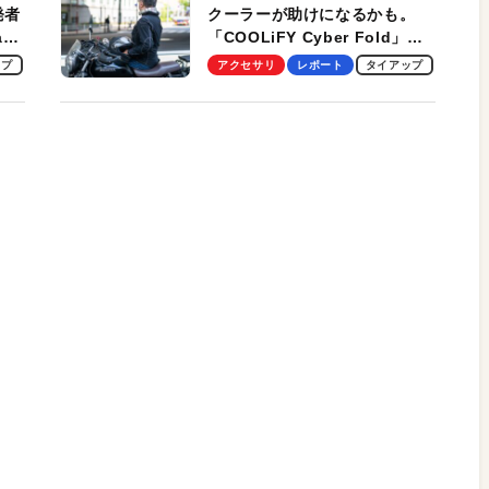
発者
クーラーが助けになるかも。
ag
「COOLiFY Cyber Fold」レ
ビュー。冷却の速さ、密着する
ップ
アクセサリ
レポート
タイアップ
冷却プレート、シンプルな操作
性がグッド！