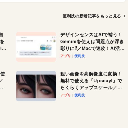
便利技の新着記事を
もっと見る
自
デザインセンスはAIで補う！
色を
Geminiを使えば問題点が浮き
or
彫りに⁉︎／Macで速攻！AI活用
テク
アプリ
便利技
を使
粗い画像を高解像度に変換！
／
無料で使える「Upscayl」で
と
らくらくアップスケール／
Macで速攻！AI活用テク
アプリ
便利技