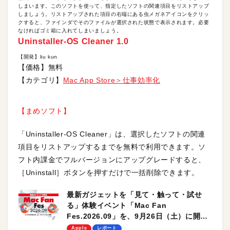
しまいます。このソフトを使って、指定したソフトの関連項目をリストアップ
しましょう。リストアップされた項目の右端にある虫メガネアイコンをクリッ
クすると、ファインダでそのファイルが選択された状態で表示されます。必要
なければゴミ箱に入れてしまいましょう。
Uninstaller-OS Cleaner 1.0
【開発】liu kun
【価格】無料
【カテゴリ】
Mac App Store＞仕事効率化
【まめソフト】
「Uninstaller-OS Cleaner」は、選択したソフトの関連
項目をリストアップするまでを無料で利用できます。ソ
フト内課金でフルバージョンにアップグレードすると、
［Uninstall］ボタンを押すだけで一括削除できます。
最新ガジェットを「見て・触って・試せ
る」体験イベント「Mac Fan
Fes.2026.09」を、9月26日（土）に開催
します！
Apple
レポート