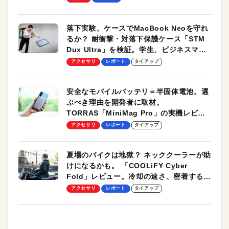
落下実験。ケースでMacBook Neoを守れ
るか？ 耐衝撃・対落下保護ケース「STM
Dux Ultra」を検証。学生、ビジネスマン
のモバイルユースに最適！
アクセサリ
レポート
タイアップ
安全なモバイルバッテリ＝半固体電池。選
ぶべき理由を開発者に取材。
TORRAS「MiniMag Pro」の実機レビュ
ーも
アクセサリ
レポート
タイアップ
夏場のバイクは地獄？ ネッククーラーが助
けになるかも。 「COOLiFY Cyber
Fold」レビュー。冷却の速さ、密着する冷
却プレート、シンプルな操作性がグッド！
アクセサリ
レポート
タイアップ