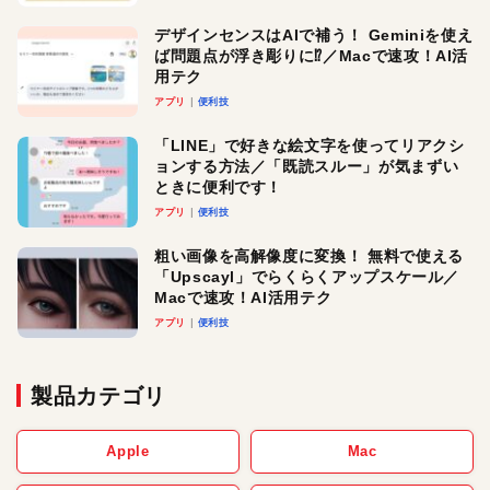
デザインセンスはAIで補う！ Geminiを使え
ば問題点が浮き彫りに⁉︎／Macで速攻！AI活
用テク
アプリ
便利技
「LINE」で好きな絵文字を使ってリアクシ
ョンする方法／「既読スルー」が気まずい
ときに便利です！
アプリ
便利技
粗い画像を高解像度に変換！ 無料で使える
「Upscayl」でらくらくアップスケール／
Macで速攻！AI活用テク
アプリ
便利技
製品カテゴリ
Apple
Mac