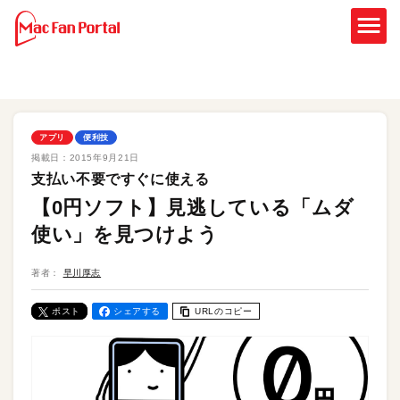
アプリ
便利技
掲載日：
2015年9月21日
支払い不要ですぐに使える
【0円ソフト】見逃している「ムダ
使い」を見つけよう
著者：
早川厚志
ポスト
シェアする
URLのコピー