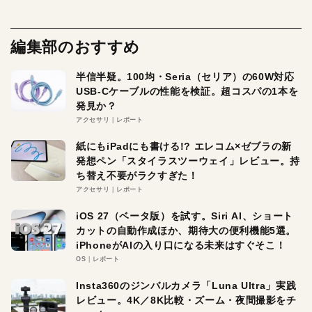
編集部のおすすめ
半信半疑。100均・Seria（セリア）の60W対応
USB-Cケーブルの性能を検証。超コスパの1本を
発見か？
アクセサリ
レポート
紙にもiPadにも書ける!? エレコム×ゼブラの新
発想ペン「スタイラスツーウェイ」レビュー。持
ち替え不要がラクすぎた！
アクセサリ
レポート
iOS 27（ベータ版）を試す。Siri AI、ショート
カットの自動作成ほか、期待大の便利機能5選。
iPhoneがAIの入り口になる未来はすぐそこ！
OS
レポート
Insta360のジンバルカメラ「Luna Ultra」実践
レビュー。4K／8K比較・ズーム・夜間撮影をチ