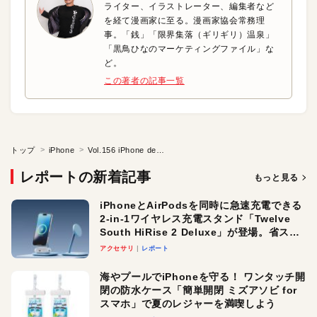
ライター、イラストレーター、編集者など
を経て漫画家に至る。漫画家協会常務理
事。「銭」「限界集落（ギリギリ）温泉」
「黒鳥ひなのマーケティングファイル」な
ど。
この著者の記事一覧
トップ
iPhone
Vol.156 iPhone de Karaoke!!
レポートの新着記事
もっと見る
iPhoneとAirPodsを同時に急速充電できる
2-in-1ワイヤレス充電スタンド「Twelve
South HiRise 2 Deluxe」が登場。省スペ
ースでおしゃれに充電したい人にオスス
アクセサリ
レポート
メ！
海やプールでiPhoneを守る！ ワンタッチ開
閉の防水ケース「簡単開閉 ミズアソビ for
スマホ」で夏のレジャーを満喫しよう