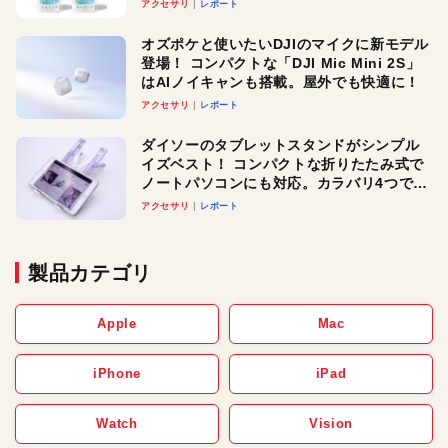
アクセサリ
レポート
オズポケと使いたいDJIのマイクに新モデル
登場！ コンパクトな「DJI Mic Mini 2S」
はAIノイキャンも搭載。屋外でも快適に！
アクセサリ
レポート
ダイソーのタブレットスタンドがシンプル
イズベスト！ コンパクトな折りたたみ式で
ノートパソコンにも対応。カラバリ4つで選
べる楽しさも
アクセサリ
レポート
製品カテゴリ
Apple
Mac
iPhone
iPad
Watch
Vision