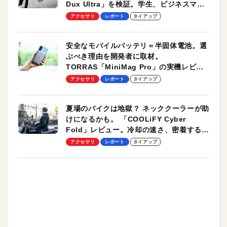
Dux Ultra」を検証。学生、ビジネスマン
のモバイルユースに最適！
アクセサリ
レポート
タイアップ
安全なモバイルバッテリ＝半固体電池。選
ぶべき理由を開発者に取材。
TORRAS「MiniMag Pro」の実機レビュ
ーも
アクセサリ
レポート
タイアップ
夏場のバイクは地獄？ ネッククーラーが助
けになるかも。 「COOLiFY Cyber
Fold」レビュー。冷却の速さ、密着する冷
却プレート、シンプルな操作性がグッド！
アクセサリ
レポート
タイアップ