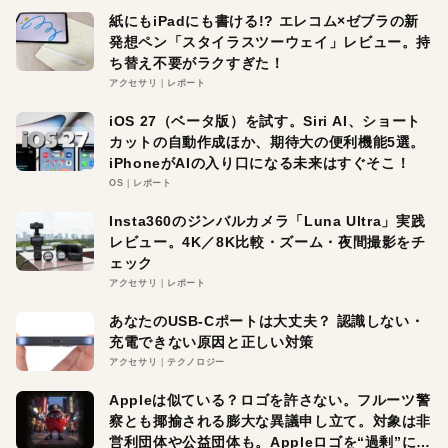
紙にもiPadにも書ける!? エレコム×ゼブラの新
発想ペン「スタイラスツーウェイ」レビュー。持
ち替え不要がラクすぎた！
アクセサリ
レポート
iOS 27（ベータ版）を試す。Siri AI、ショート
カットの自動作成ほか、期待大の便利機能5選。
iPhoneがAIの入り口になる未来はすぐそこ！
OS
レポート
Insta360のジンバルカメラ「Luna Ultra」実践
レビュー。4K／8K比較・ズーム・夜間撮影をチ
ェック
アクセサリ
レポート
あなたのUSB-Cポートは大丈夫？ 認識しない・
充電できない原因と正しい対策
アクセサリ
テクノロジー
Appleは似ている？ロゴを許さない。フルーツ警
察とも揶揄される膨大な異議申し立て。対象は非
営利団体や公益団体も。Appleロゴを“過剰”に守