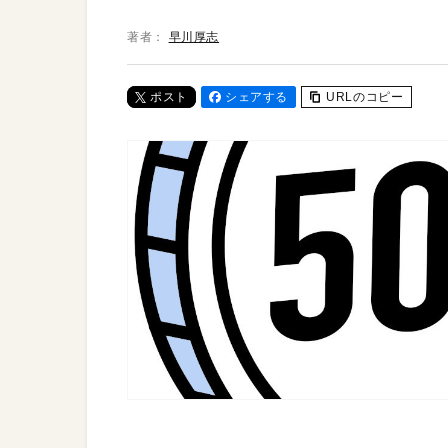
著者：
早川厚志
ポスト
シェアする
URLのコピー