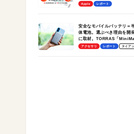
を、9月26日（土）に開催
Apple
レポート
す！
安全なモバイルバッテリ＝
体電池。選ぶべき理由を開
に取材。TORRAS「MiniM
Pro」の実機レビューも
アクセサリ
レポート
タイア