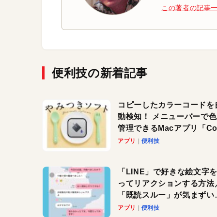
この著者の記事
便利技の新着記事
コピーしたカラーコードを
動検知！ メニューバーで
管理できるMacアプリ「Col
Copy Bucket」
アプリ
便利技
「LINE」で好きな絵文字
ってリアクションする方法
「既読スルー」が気まずい
きに便利です！
アプリ
便利技