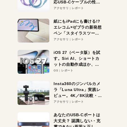
応USB-Cケーブルの性能
を検証。超コスパの1本を
アクセサリ
レポート
発見か？
紙にもiPadにも書ける!?
エレコム×ゼブラの新発想
ペン「スタイラスツーウ
ェイ」レビュー。持ち替
アクセサリ
レポート
え不要がラクすぎた！
iOS 27（ベータ版）を試
す。Siri AI、ショートカ
ットの自動作成ほか、期
待大の便利機能5選。
OS
レポート
iPhoneがAIの入り口にな
る未来はすぐそこ！
Insta360のジンバルカメ
ラ「Luna Ultra」実践レ
ビュー。4K／8K比較・ズ
ーム・夜間撮影をチェッ
アクセサリ
レポート
ク
あなたのUSB-Cポートは
大丈夫？ 認識しない・充
電できない原因と正しい