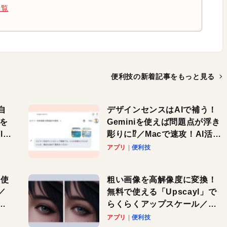
一覧
便利技の新着記事を
もっと見る
自
デザインセンスはAIで補う！
色を
Geminiを使えば問題点が浮き
or
彫りに⁉︎／Macで速攻！AI活用
テク
アプリ
便利技
を使
粗い画像を高解像度に変換！
／
無料で使える「Upscayl」で
と
らくらくアップスケール／
Macで速攻！AI活用テク
アプリ
便利技