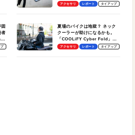
しま
Ultra」を検証。学生、ビジネ
アクセサリ
レポート
タイアップ
スマンのモバイルユースに最
適！
半固
夏場のバイクは地獄？ ネック
発者
クーラーが助けになるかも。
ag
「COOLiFY Cyber Fold」レ
ビュー。冷却の速さ、密着する
ップ
アクセサリ
レポート
タイアップ
冷却プレート、シンプルな操作
性がグッド！