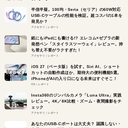
半信半疑。100均・Seria（セリア）の60W対応
USB-Cケーブルの性能を検証。超コスパの1本を
発見か？
アクセサリ
レポート
紙にもiPadにも書ける!? エレコム×ゼブラの新
発想ペン「スタイラスツーウェイ」レビュー。持
ち替え不要がラクすぎた！
アクセサリ
レポート
iOS 27（ベータ版）を試す。Siri AI、ショート
カットの自動作成ほか、期待大の便利機能5選。
iPhoneがAIの入り口になる未来はすぐそこ！
OS
レポート
Insta360のジンバルカメラ「Luna Ultra」実践
レビュー。4K／8K比較・ズーム・夜間撮影をチ
ェック
アクセサリ
レポート
あなたのUSB-Cポートは大丈夫？ 認識しない・