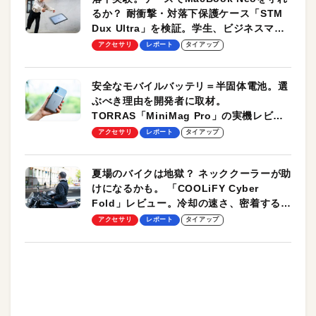
るか？ 耐衝撃・対落下保護ケース「STM
Dux Ultra」を検証。学生、ビジネスマン
のモバイルユースに最適！
アクセサリ
レポート
タイアップ
安全なモバイルバッテリ＝半固体電池。選
ぶべき理由を開発者に取材。
TORRAS「MiniMag Pro」の実機レビュ
ーも
アクセサリ
レポート
タイアップ
夏場のバイクは地獄？ ネッククーラーが助
けになるかも。 「COOLiFY Cyber
Fold」レビュー。冷却の速さ、密着する冷
却プレート、シンプルな操作性がグッド！
アクセサリ
レポート
タイアップ