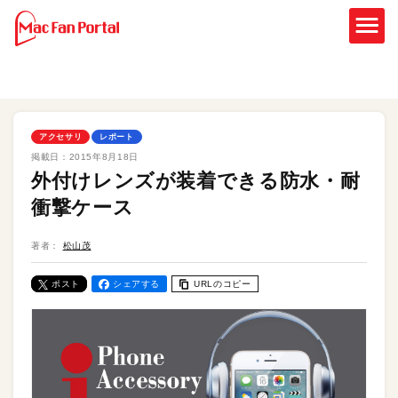
アクセサリ
レポート
掲載日：
2015年8月18日
外付けレンズが装着できる防水・耐
衝撃ケース
著者：
松山茂
ポスト
シェアする
URLのコピー