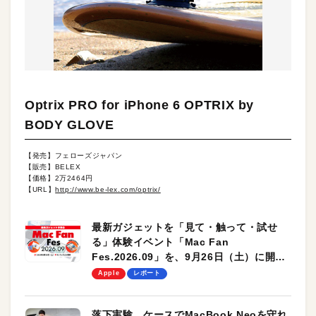
Optrix PRO for iPhone 6 OPTRIX by
BODY GLOVE
【発売】フェローズジャパン
【販売】BELEX
【価格】2万2464円
【URL】
http://www.be-lex.com/optrix/
最新ガジェットを「見て・触って・試せ
る」体験イベント「Mac Fan
Fes.2026.09」を、9月26日（土）に開催
します！
Apple
レポート
落下実験。ケースでMacBook Neoを守れ