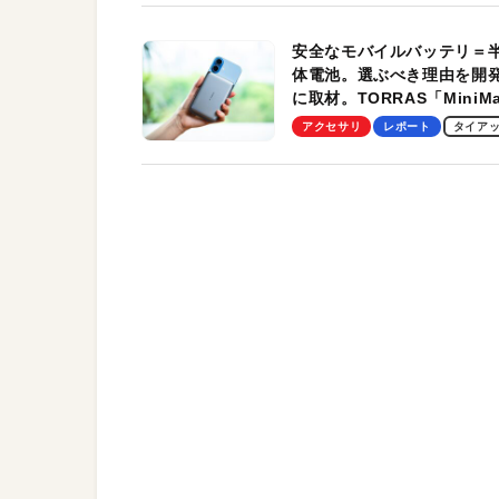
安全なモバイルバッテリ＝
体電池。選ぶべき理由を開
に取材。TORRAS「MiniM
Pro」の実機レビューも
アクセサリ
レポート
タイア