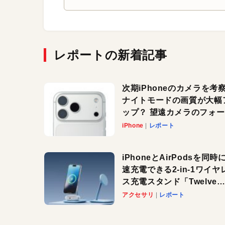
レポートの新着記事
次期iPhoneのカメラを考
ナイトモードの画質が大幅
ップ？ 望遠カメラのフォ
スがさらにシャープに？
iPhone
レポート
iPhoneとAirPodsを同時
速充電できる2-in-1ワイヤ
ス充電スタンド「Twelve
South HiRise 2 Deluxe
アクセサリ
レポート
登場。省スペースでおしゃ
に充電したい人にオススメ