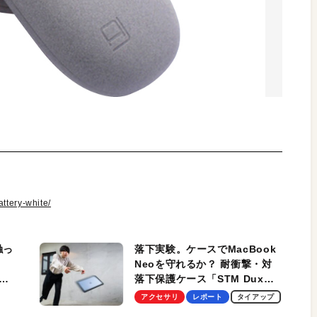
ttery-white/
触っ
落下実験。ケースでMacBook
Neoを守れるか？ 耐衝撃・対
落下保護ケース「STM Dux
しま
Ultra」を検証。学生、ビジネ
アクセサリ
レポート
タイアップ
スマンのモバイルユースに最