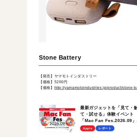
Stone Battery
【発売】ヤマモトインダストリー
【価格】5200円
【価格】
http://yamamotoindustries.jp/product/stone-ba
最新ガジェットを「見て・
て・試せる」体験イベント
「Mac Fan Fes.2026.09」
を、9月26日（土）に開催
Apple
レポート
す！