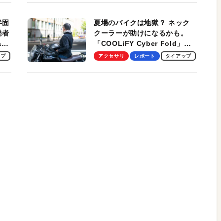
適！
半固
夏場のバイクは地獄？ ネック
発者
クーラーが助けになるかも。
ag
「COOLiFY Cyber Fold」レ
ビュー。冷却の速さ、密着する
ップ
アクセサリ
レポート
タイアップ
冷却プレート、シンプルな操作
性がグッド！