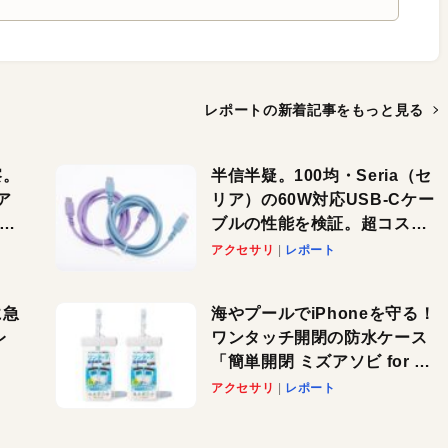
レポートの新着記事を
もっと見る
察。
半信半疑。100均・Seria（セ
ア
リア）の60W対応USB-Cケー
ーカ
ブルの性能を検証。超コスパ
の1本を発見か？
アクセサリ
レポート
に急
海やプールでiPhoneを守る！
レ
ワンタッチ開閉の防水ケース
「簡単開閉 ミズアソビ for ス
」が
マホ」で夏のレジャーを満喫
アクセサリ
レポート
れ
しよう
！