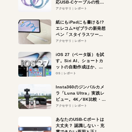
応USB-Cケーブルの性能
を検証。超コスパの1本を
アクセサリ
レポート
発見か？
紙にもiPadにも書ける!?
エレコム×ゼブラの新発想
ペン「スタイラスツーウ
ェイ」レビュー。持ち替
アクセサリ
レポート
え不要がラクすぎた！
iOS 27（ベータ版）を試
す。Siri AI、ショートカ
ットの自動作成ほか、期
待大の便利機能5選。
OS
レポート
iPhoneがAIの入り口にな
る未来はすぐそこ！
Insta360のジンバルカメ
ラ「Luna Ultra」実践レ
ビュー。4K／8K比較・ズ
ーム・夜間撮影をチェッ
アクセサリ
レポート
ク
あなたのUSB-Cポートは
大丈夫？ 認識しない・充
電できない原因と正しい