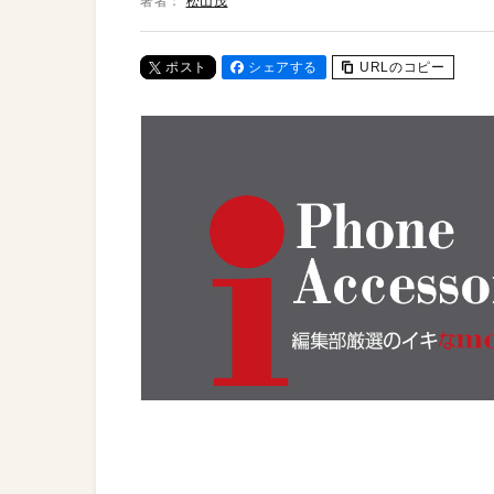
著者：
松山茂
ポスト
シェアする
URLのコピー