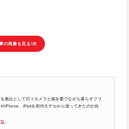
事の画像を見る
1枚
中を拠点として日々カメラと猫を愛でながら暮らすフリ
やiPhone、iPadを初代モデルから使ってきたのが自
一覧