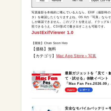
写真撮影を本格的に嗜んでいる人なら、EXIF（撮影時
タ）を確認したくなりますよね。OS Xの「写真」なら
しか確認できません。このソフトを使えば、ドラッグ＆ド
照できるうえ、CSV形式で書き出すことも可能です。
JustExifViewer 1.0
【開発】Chan Soon Heo
【価格】無料
【カテゴリ】
Mac App Store＞写真
最新ガジェットを「見て・
て・試せる」体験イベント
「Mac Fan Fes.2026.09」
を、9月26日（土）に開催
Apple
レポート
す！
安全なモバイルバッテリ＝