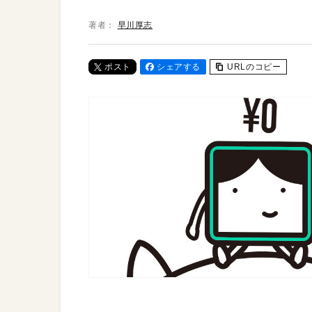
著者：
早川厚志
ポスト
シェアする
URLのコピー