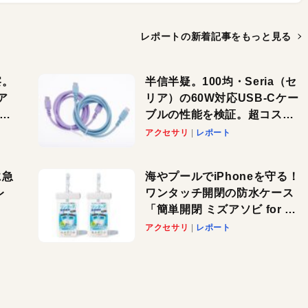
レポートの新着記事を
もっと見る
察。
半信半疑。100均・Seria（セ
ア
リア）の60W対応USB-Cケー
ーカ
ブルの性能を検証。超コスパ
の1本を発見か？
アクセサリ
レポート
に急
海やプールでiPhoneを守る！
レ
ワンタッチ開閉の防水ケース
「簡単開閉 ミズアソビ for ス
」が
マホ」で夏のレジャーを満喫
アクセサリ
レポート
れ
しよう
！