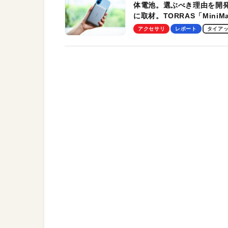
体電池。選ぶべき理由を開
に取材。TORRAS「MiniM
Pro」の実機レビューも
アクセサリ
レポート
タイア