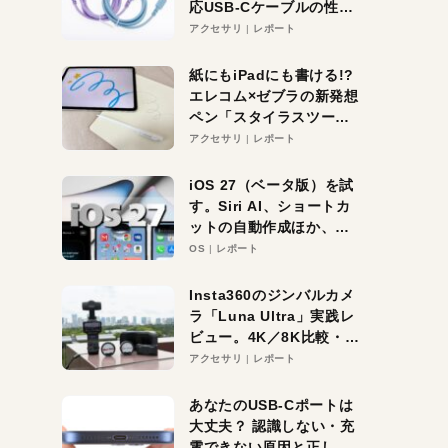
応USB-Cケーブルの性能
を検証。超コスパの1本を
アクセサリ
レポート
発見か？
紙にもiPadにも書ける!?
エレコム×ゼブラの新発想
ペン「スタイラスツーウ
ェイ」レビュー。持ち替
アクセサリ
レポート
え不要がラクすぎた！
iOS 27（ベータ版）を試
す。Siri AI、ショートカ
ットの自動作成ほか、期
待大の便利機能5選。
OS
レポート
iPhoneがAIの入り口にな
る未来はすぐそこ！
Insta360のジンバルカメ
ラ「Luna Ultra」実践レ
ビュー。4K／8K比較・ズ
ーム・夜間撮影をチェッ
アクセサリ
レポート
ク
あなたのUSB-Cポートは
大丈夫？ 認識しない・充
電できない原因と正しい