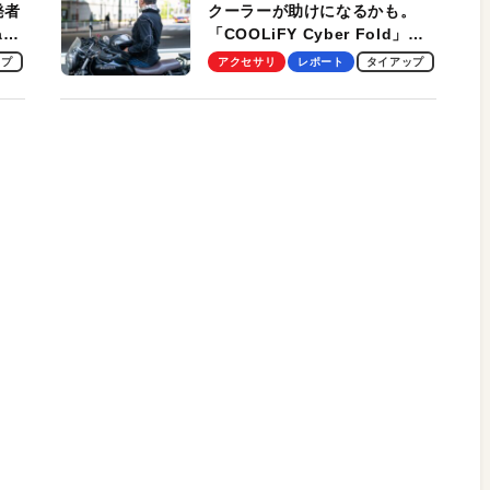
発者
クーラーが助けになるかも。
ag
「COOLiFY Cyber Fold」レ
ビュー。冷却の速さ、密着する
ップ
アクセサリ
レポート
タイアップ
冷却プレート、シンプルな操作
性がグッド！