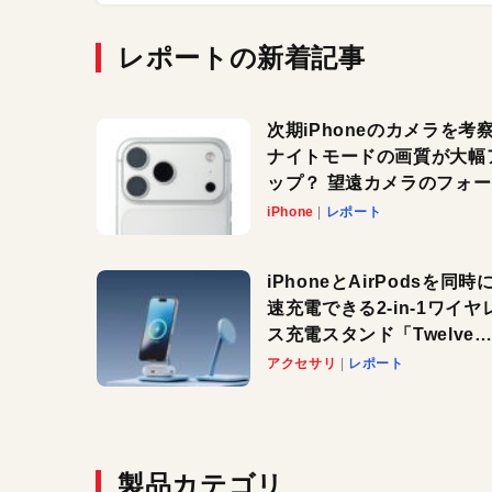
レポートの新着記事
次期iPhoneのカメラを考
ナイトモードの画質が大幅
ップ？ 望遠カメラのフォ
スがさらにシャープに？
iPhone
レポート
iPhoneとAirPodsを同時
速充電できる2-in-1ワイヤ
ス充電スタンド「Twelve
South HiRise 2 Deluxe
アクセサリ
レポート
登場。省スペースでおしゃ
に充電したい人にオススメ
製品カテゴリ