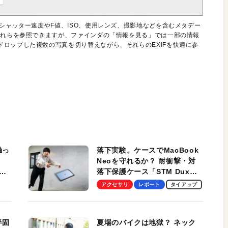
のシャッター速度やF値、ISO、使用レンズ、撮影地などを含むメタデー
それらを参照できますが、ファインダの「情報を見る」では一部の情報
ロップした複数の写真を切り替えながら、それらのEXIFを快適に参
触っ
落下実験。ケースでMacBook
Neoを守れるか？ 耐衝撃・対
落下保護ケース「STM Dux
しま
Ultra」を検証。学生、ビジネ
アクセサリ
レポート
タイアップ
スマンのモバイルユースに最
適！
半固
夏場のバイクは地獄？ ネック