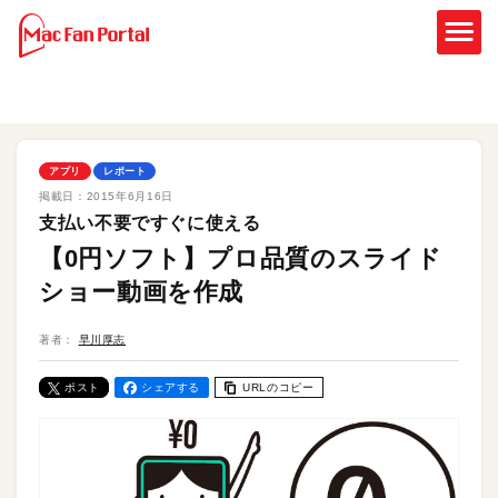
アプリ
レポート
掲載日：
2015年6月16日
支払い不要ですぐに使える
【0円ソフト】プロ品質のスライド
ショー動画を作成
著者：
早川厚志
ポスト
シェアする
URLのコピー