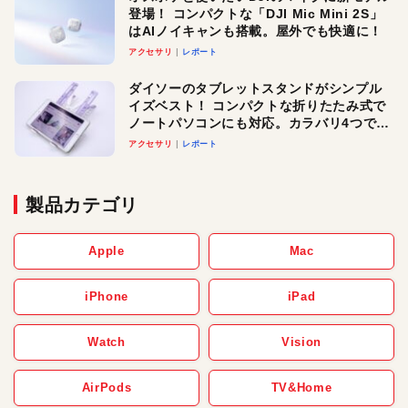
登場！ コンパクトな「DJI Mic Mini 2S」
はAIノイキャンも搭載。屋外でも快適に！
アクセサリ
レポート
ダイソーのタブレットスタンドがシンプル
イズベスト！ コンパクトな折りたたみ式で
ノートパソコンにも対応。カラバリ4つで選
べる楽しさも
アクセサリ
レポート
製品カテゴリ
Apple
Mac
iPhone
iPad
Watch
Vision
AirPods
TV&Home