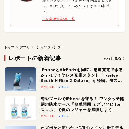
好きのダウンロード」を27年間運営してお
り、Macに入っているソフトは1000本以
上。
この著者の記事一覧
トップ
アプリ
【0円ソフト】プロ品質のスライドショー動画を作成
レポートの新着記事
もっと見る
iPhoneとAirPodsを同時に急速充電できる
2-in-1ワイヤレス充電スタンド「Twelve
South HiRise 2 Deluxe」が登場。省スペ
ースでおしゃれに充電したい人にオスス
アクセサリ
レポート
メ！
海やプールでiPhoneを守る！ ワンタッチ開
閉の防水ケース「簡単開閉 ミズアソビ for
スマホ」で夏のレジャーを満喫しよう
アクセサリ
レポート
オズポケと使いたいDJIのマイクに新モデル