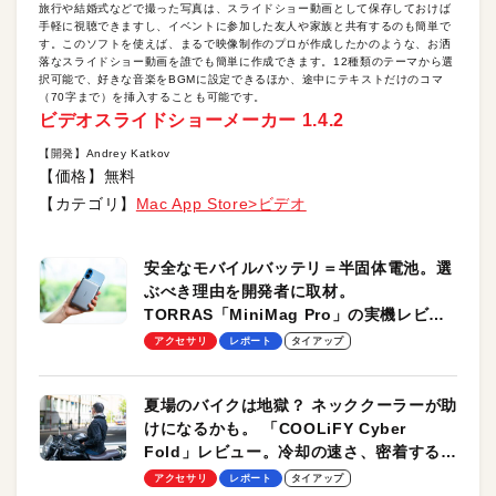
旅行や結婚式などで撮った写真は、スライドショー動画として保存しておけば
手軽に視聴できますし、イベントに参加した友人や家族と共有するのも簡単で
す。このソフトを使えば、まるで映像制作のプロが作成したかのような、お洒
落なスライドショー動画を誰でも簡単に作成できます。12種類のテーマから選
択可能で、好きな音楽をBGMに設定できるほか、途中にテキストだけのコマ
（70字まで）を挿入することも可能です。
ビデオスライドショーメーカー 1.4.2
【開発】Andrey Katkov
【価格】無料
【カテゴリ】
Mac App Store>ビデオ
安全なモバイルバッテリ＝半固体電池。選
ぶべき理由を開発者に取材。
TORRAS「MiniMag Pro」の実機レビュ
ーも
アクセサリ
レポート
タイアップ
夏場のバイクは地獄？ ネッククーラーが助
けになるかも。 「COOLiFY Cyber
Fold」レビュー。冷却の速さ、密着する冷
却プレート、シンプルな操作性がグッド！
アクセサリ
レポート
タイアップ