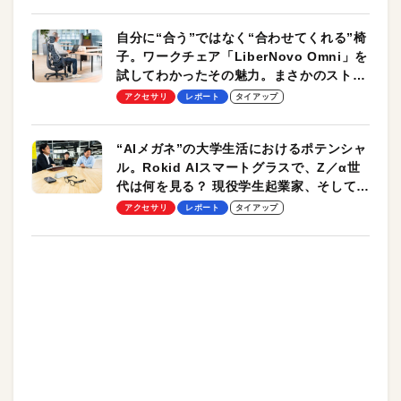
自分に“合う”ではなく“合わせてくれる”椅
子。ワークチェア「LiberNovo Omni」を
試してわかったその魅力。まさかのストレ
ッチ機能も搭載
アクセサリ
レポート
タイアップ
“AIメガネ”の大学生活におけるポテンシャ
ル。Rokid AIスマートグラスで、Z／α世
代は何を見る？ 現役学生起業家、そして教
授による体験会レポート【PR】
アクセサリ
レポート
タイアップ