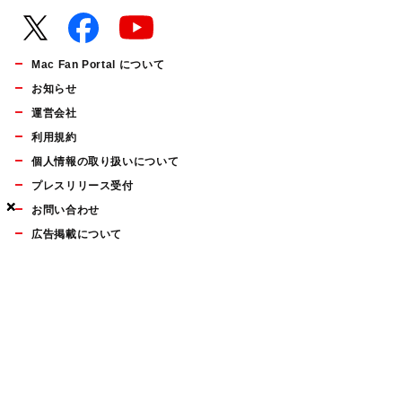
Mac Fan Portal について
お知らせ
運営会社
利用規約
個人情報の取り扱いについて
プレスリリース受付
×
×
×
お問い合わせ
広告掲載について
マイナビBOOKS
Mac Fan Portalの人気記事ランキングやおすすめ記事、編集部
員によるコラムなどをまとめたメールマガジンを毎週金曜日に
配信します。お気軽にご登録ください。