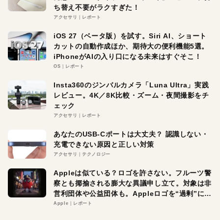
ち替え不要がラクすぎた！
アクセサリ
レポート
iOS 27（ベータ版）を試す。Siri AI、ショート
カットの自動作成ほか、期待大の便利機能5選。
iPhoneがAIの入り口になる未来はすぐそこ！
OS
レポート
Insta360のジンバルカメラ「Luna Ultra」実践
レビュー。4K／8K比較・ズーム・夜間撮影をチ
ェック
アクセサリ
レポート
あなたのUSB-Cポートは大丈夫？ 認識しない・
充電できない原因と正しい対策
アクセサリ
テクノロジー
Appleは似ている？ロゴを許さない。フルーツ警
察とも揶揄される膨大な異議申し立て。対象は非
営利団体や公益団体も。Appleロゴを“過剰”に守
る理由とは
Apple
レポート