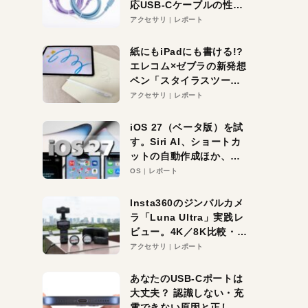
応USB-Cケーブルの性能
を検証。超コスパの1本を
アクセサリ
レポート
発見か？
紙にもiPadにも書ける!?
エレコム×ゼブラの新発想
ペン「スタイラスツーウ
ェイ」レビュー。持ち替
アクセサリ
レポート
え不要がラクすぎた！
iOS 27（ベータ版）を試
す。Siri AI、ショートカ
ットの自動作成ほか、期
待大の便利機能5選。
OS
レポート
iPhoneがAIの入り口にな
る未来はすぐそこ！
Insta360のジンバルカメ
ラ「Luna Ultra」実践レ
ビュー。4K／8K比較・ズ
ーム・夜間撮影をチェッ
アクセサリ
レポート
ク
あなたのUSB-Cポートは
大丈夫？ 認識しない・充
電できない原因と正しい