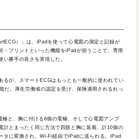
rtECG）」は、iPadを使って心電図の測定と記録が
・プリントといった機能をiPadが担うことで、専用
使い勝手の良さを実現した。
あるが、スマートECGはもっとも一般的に使われてい
可能だ。厚生労働省の認定を受け、保険適用されるれっ
電極と、胸に付ける6個の電極、そして心電図アンプ
電計とまったく同じ方法で四肢と胸に装着。計10個の
変換され、Wi-Fi経由でiPadに送られる。iPad