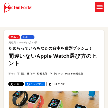
Watch
レポート
掲載日：
2015年5月13日
ためらっているあなたの背中を猛烈プッシュ！
間違いないApple Watch選び方のヒ
ント
著者：
石川温
林信行
松村太郎
氷川りそな
Mac Fan編集部
ポスト
シェアする
URLのコピー