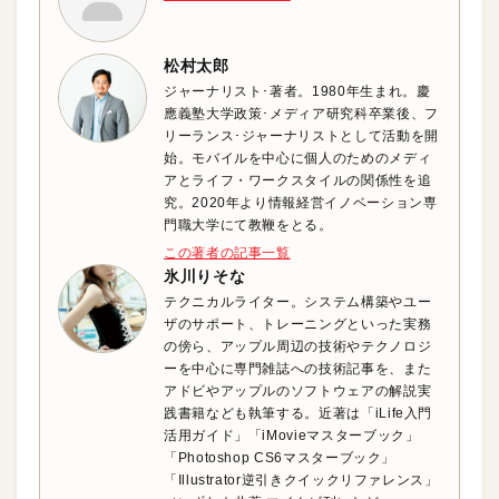
松村太郎
ジャーナリスト･著者。1980年生まれ。慶
應義塾大学政策･メディア研究科卒業後、フ
リーランス･ジャーナリストとして活動を開
始。モバイルを中心に個人のためのメディ
アとライフ・ワークスタイルの関係性を追
究。2020年より情報経営イノベーション専
門職大学にて教鞭をとる。
この著者の記事一覧
氷川りそな
テクニカルライター。システム構築やユー
ザのサポート、トレーニングといった実務
の傍ら、アップル周辺の技術やテクノロジ
ーを中心に専門雑誌への技術記事を、また
アドビやアップルのソフトウェアの解説実
践書籍なども執筆する。近著は「iLife入門
活用ガイド」「iMovieマスターブック」
「Photoshop CS6マスターブック」
「Illustrator逆引きクイックリファレンス」