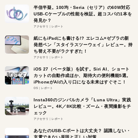
半信半疑。100均・Seria（セリア）の60W対応
USB-Cケーブルの性能を検証。超コスパの1本を
発見か？
アクセサリ
レポート
紙にもiPadにも書ける!? エレコム×ゼブラの新
発想ペン「スタイラスツーウェイ」レビュー。持
ち替え不要がラクすぎた！
アクセサリ
レポート
iOS 27（ベータ版）を試す。Siri AI、ショート
カットの自動作成ほか、期待大の便利機能5選。
iPhoneがAIの入り口になる未来はすぐそこ！
OS
レポート
Insta360のジンバルカメラ「Luna Ultra」実践
レビュー。4K／8K比較・ズーム・夜間撮影をチ
ェック
アクセサリ
レポート
あなたのUSB-Cポートは大丈夫？ 認識しない・
充電できない原因と正しい対策