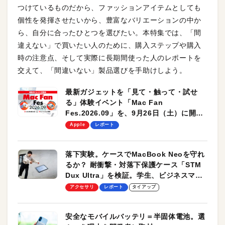
つけているものだから、ファッションアイテムとしても
個性を発揮させたいから、豊富なバリエーションの中か
ら、自分に合ったひとつを選びたい。本特集では、「間
違えない」で買いたい人のために、購入ステップや購入
時の注意点、そして実際に長期間使った人のレポートを
交えて、「間違いない」製品選びを手助けしよう。
最新ガジェットを「見て・触って・試せ
る」体験イベント「Mac Fan
Fes.2026.09」を、9月26日（土）に開催
します！
Apple
レポート
落下実験。ケースでMacBook Neoを守れ
るか？ 耐衝撃・対落下保護ケース「STM
Dux Ultra」を検証。学生、ビジネスマン
のモバイルユースに最適！
アクセサリ
レポート
タイアップ
安全なモバイルバッテリ＝半固体電池。選