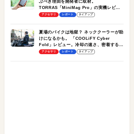
ぶべき理由を開発者に取材。
TORRAS「MiniMag Pro」の実機レビュ
ーも
アクセサリ
レポート
タイアップ
夏場のバイクは地獄？ ネッククーラーが助
けになるかも。 「COOLiFY Cyber
Fold」レビュー。冷却の速さ、密着する冷
却プレート、シンプルな操作性がグッド！
アクセサリ
レポート
タイアップ