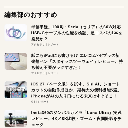
編集部のおすすめ
半信半疑。100均・Seria（セリア）の60W対応
USB-Cケーブルの性能を検証。超コスパの1本を
発見か？
アクセサリ
レポート
紙にもiPadにも書ける!? エレコム×ゼブラの新
発想ペン「スタイラスツーウェイ」レビュー。持
ち替え不要がラクすぎた！
アクセサリ
レポート
iOS 27（ベータ版）を試す。Siri AI、ショート
カットの自動作成ほか、期待大の便利機能5選。
iPhoneがAIの入り口になる未来はすぐそこ！
OS
レポート
Insta360のジンバルカメラ「Luna Ultra」実践
レビュー。4K／8K比較・ズーム・夜間撮影をチ
ェック