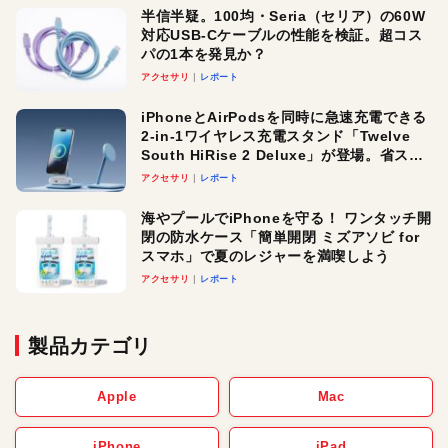
半信半疑。100均・Seria（セリア）の60W
対応USB-Cケーブルの性能を検証。超コス
パの1本を発見か？
アクセサリ
レポート
iPhoneとAirPodsを同時に急速充電できる
2-in-1ワイヤレス充電スタンド「Twelve
South HiRise 2 Deluxe」が登場。省スペ
ースでおしゃれに充電したい人にオスス
アクセサリ
レポート
メ！
海やプールでiPhoneを守る！ ワンタッチ開
閉の防水ケース「簡単開閉 ミズアソビ for
スマホ」で夏のレジャーを満喫しよう
アクセサリ
レポート
製品カテゴリ
Apple
Mac
iPhone
iPad