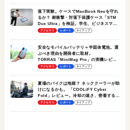
落下実験。ケースでMacBook Neoを守れ
るか？ 耐衝撃・対落下保護ケース「STM
Dux Ultra」を検証。学生、ビジネスマン
のモバイルユースに最適！
アクセサリ
レポート
タイアップ
安全なモバイルバッテリ＝半固体電池。選
ぶべき理由を開発者に取材。
TORRAS「MiniMag Pro」の実機レビュ
ーも
アクセサリ
レポート
タイアップ
夏場のバイクは地獄？ ネッククーラーが助
けになるかも。 「COOLiFY Cyber
Fold」レビュー。冷却の速さ、密着する冷
却プレート、シンプルな操作性がグッド！
アクセサリ
レポート
タイアップ