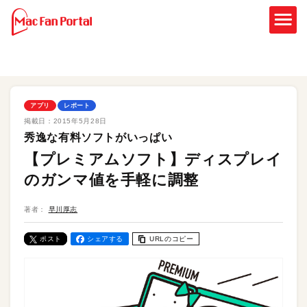
アプリ
レポート
掲載日：
2015年5月28日
秀逸な有料ソフトがいっぱい
【プレミアムソフト】ディスプレイ
のガンマ値を手軽に調整
著者：
早川厚志
ポスト
シェアする
URLのコピー