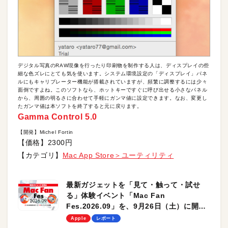
デジタル写真のRAW現像を行ったり印刷物を制作する人は、ディスプレイの些
細な色ズレにとても気を使います。システム環境設定の「ディスプレイ」パネ
ルにもキャリブレーター機能が搭載されていますが、頻繁に調整するには少々
面倒ですよね。このソフトなら、ホットキーですぐに呼び出せる小さなパネル
から、周囲の明るさに合わせて手軽にガンマ値に設定できます。なお、変更し
たガンマ値は本ソフトを終了すると元に戻ります。
Gamma Control 5.0
【開発】Michel Fortin
【価格】2300円
【カテゴリ】
Mac App Store＞ユーティリティ
最新ガジェットを「見て・触って・試せ
る」体験イベント「Mac Fan
Fes.2026.09」を、9月26日（土）に開催
します！
Apple
レポート