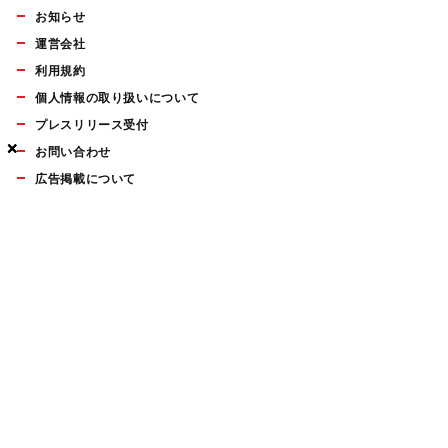
お知らせ
運営会社
利用規約
個人情報の取り扱いについて
プレスリリース受付
×
×
×
お問い合わせ
広告掲載について
マイナビBOOKS
Mac Fan Portalの人気記事ランキングやおすすめ記事、編集部
員によるコラムなどをまとめたメールマガジンを毎週金曜日に
配信します。お気軽にご登録ください。
Mac Fan メールマガジン
無料登録はこちら