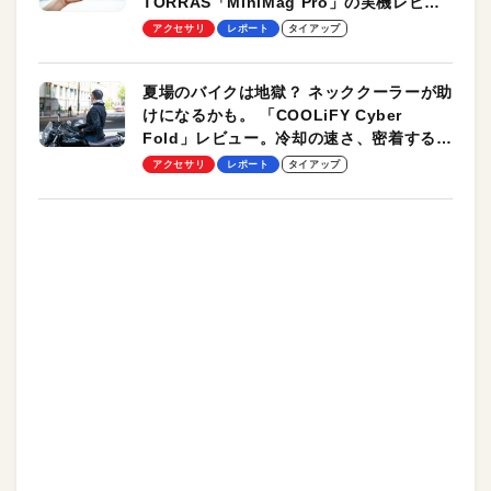
TORRAS「MiniMag Pro」の実機レビュ
ーも
アクセサリ
レポート
タイアップ
夏場のバイクは地獄？ ネッククーラーが助
けになるかも。 「COOLiFY Cyber
Fold」レビュー。冷却の速さ、密着する冷
却プレート、シンプルな操作性がグッド！
アクセサリ
レポート
タイアップ