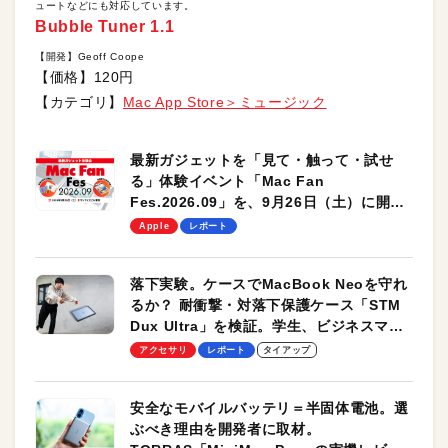
ュートなどにも対応しています。
Bubble Tuner 1.1
【開発】Geoff Coope
【価格】120円
【カテゴリ】
Mac App Store＞ミュージック
最新ガジェットを「見て・触って・試せ
る」体験イベント「Mac Fan
Fes.2026.09」を、9月26日（土）に開催
します！
Apple
レポート
落下実験。ケースでMacBook Neoを守れ
るか？ 耐衝撃・対落下保護ケース「STM
Dux Ultra」を検証。学生、ビジネスマン
のモバイルユースに最適！
アクセサリ
レポート
タイアップ
安全なモバイルバッテリ＝半固体電池。選
ぶべき理由を開発者に取材。