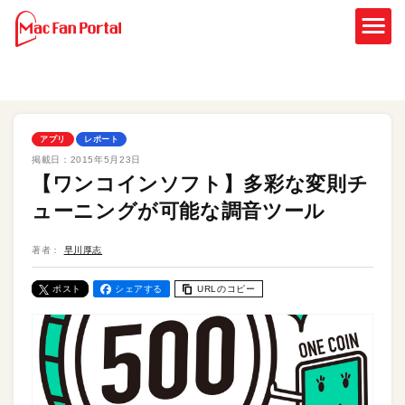
アプリ
レポート
掲載日：
2015年5月23日
【ワンコインソフト】多彩な変則チ
ューニングが可能な調音ツール
著者：
早川厚志
ポスト
シェアする
URLのコピー