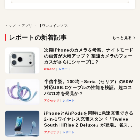
トップ
アプリ
【ワンコインソフト】多彩な変則チューニングが可能な調音ツール
レポートの新着記事
もっと見る
次期iPhoneのカメラを考察。ナイトモード
の画質が大幅アップ？ 望遠カメラのフォー
カスがさらにシャープに？
iPhone
レポート
半信半疑。100均・Seria（セリア）の60W
対応USB-Cケーブルの性能を検証。超コス
パの1本を発見か？
アクセサリ
レポート
iPhoneとAirPodsを同時に急速充電できる
2-in-1ワイヤレス充電スタンド「Twelve
South HiRise 2 Deluxe」が登場。省スペ
ースでおしゃれに充電したい人にオスス
アクセサリ
レポート
メ！